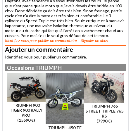
Daytona, avec tendance à s'essouffler dans les tours. Je pense
que c'est parce que la moto que j'avais devais être bridée en 100
chvx. Donc débridée ça doit être très bien. Sinon freinage, partie
cycle rien n'a dire la moto est très bien et confortable. Le 3
cylindre du Speed Triple est très bien. Seule critique et à mon avis
importante, une mauvaise isolation thermique au niveau du
moteur ou du cadre qui fait qu'à l'arrêt on a vachement chaud aux
cuisses. Pour moi c'est le seul gros défaut de cette moto.
Identifiez-vous
pour publier un commentaire
Signaler un abus
Ajouter un commentaire
Identifiez-vous
pour publier un commentaire.
Occasions
TRIUMPH
TRIUMPH 900
TRIUMPH 765
TIGER 900 RALLY
STREET TRIPLE 765
PRO
RS
(15590 €)
(7990 €)
TRIUMPH 450 TF