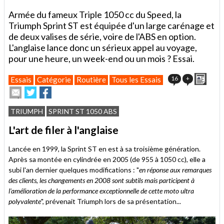
Armée du fameux Triple 1050 cc du Speed, la
Triumph Sprint ST est équipée d'un large carénage et
de deux valises de série, voire de l'ABS en option.
L'anglaise lance donc un sérieux appel au voyage,
pour une heure, un week-end ou un mois ? Essai.
Impri
16
+
Essais
Catégorie
Routière
Tous les Essais
Envoyer
Partager
Partager
cet
sur
sur
article
Twitter
Facebook
TRIUMPH
SPRINT ST 1050 ABS
à
un
L'art de filer à l'anglaise
ami
Lancée en 1999, la Sprint ST en est à sa troisième génération.
Après sa montée en cylindrée en 2005 (de 955 à 1050 cc), elle a
subi l'an dernier quelques modifications : "
en réponse aux remarques
des clients, les changements en 2008 sont subtils mais participent à
l'amélioration de la performance exceptionnelle de cette moto ultra
polyvalente
", prévenait Triumph lors de sa présentation...