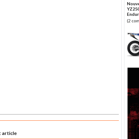
Nouve
YZ250
Endur
(2 co
 article