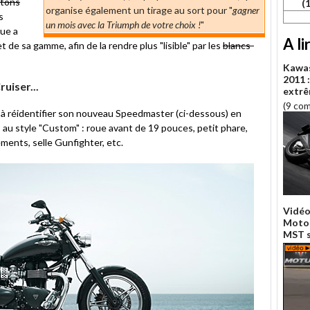
ûtons
(
organise également un tirage au sort pour "
gagner
s
un mois avec la Triumph de votre choix !
"
que a
A li
de sa gamme, afin de la rendre plus "lisible" par les
blancs-
Kawa
2011 :
uiser...
extrê
(9 co
 à réidentifier son nouveau Speedmaster (ci-dessous) en
 au style "Custom" : roue avant de 19 pouces, petit phare,
ments, selle Gunfighter, etc.
Vidéo
Motor
MST su