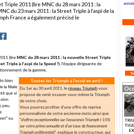
t Triple 2011 (lire MNC du 28 mars 2011 : la
annul
NC du 23 mars 2011 : la Street Triple à l'aspi de la
iumph France a également précisé le
er
artager
Partager
sur
ter
Facebook
2011 (lire
MNC du 28 mars 2011 : la nouvelle Street Triple
t Triple à l'aspi de la Speed ?
), l'équipe dirigeante de
itionnement de la gamme.
S
ès bien
Toutes les Triumph à l'essai en avril !
la filiale
Occ
Du 1er au 30 avril 2011, le
réseau Triumph
vous
té que si
propose de venir essayer vous-même la Triumph
ssion
de votre choix.
y, peu
Vous pourrez profiter d'une offre de reprise
e
personnalisée de votre ancienne moto ainsi que
eet" ou
"
d'offres exceptionnelles sur l'assurance Triumph (-15%
TRI
TIGE
sur votre prime annuelle et d'un taux de financement
E
Triumph préférentiel)
", explique le constructeur, qui