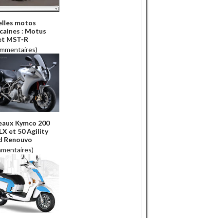
lles motos
caines : Motus
et MST-R
ommentaires)
eaux Kymco 200
 LX et 50 Agility
d Renouvo
mmentaires)