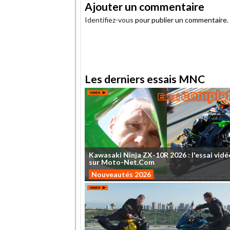
Ajouter un commentaire
Identifiez-vous
pour publier un commentaire.
.
Les derniers essais MNC
Kawasaki
Ninja
ZX-10R
2026
:
l'essai
vidé
sur
Moto-Net.Com
Nouveautés 2026