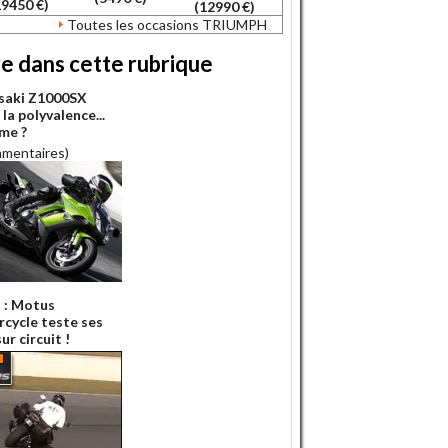
19450 €)
(12990 €)
Toutes les occasions TRIUMPH
re dans cette rubrique
saki Z1000SX
 la polyvalence...
me ?
mmentaires)
 : Motus
cycle teste ses
r circuit !