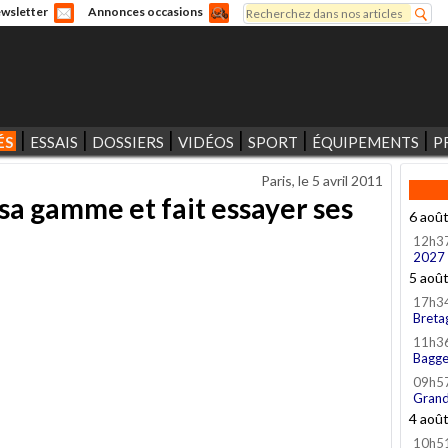
Rechercher
wsletter
Annonces occasions
Formulaire de recherche
ÉS
ESSAIS
DOSSIERS
VIDÉOS
SPORT
ÉQUIPEMENTS
P
Paris, le
5 avril 2011
sa gamme et fait essayer ses
6 aoû
12h3
2027
5 aoû
17h3
Breta
11h3
Bagge
09h5
Grand
4 aoû
10h5