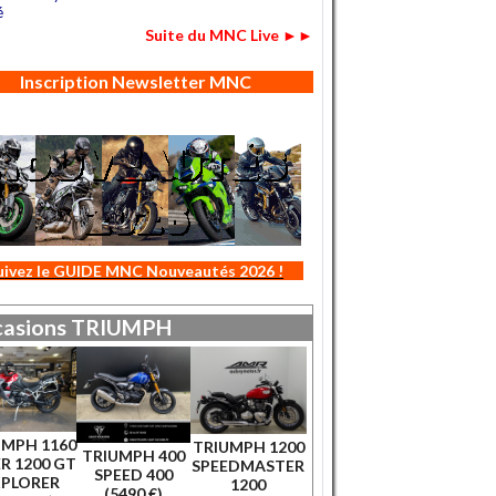
é
Suite du MNC Live ►►
Inscription Newsletter MNC
uivez le GUIDE MNC Nouveautés 2026 !
asions
TRIUMPH
UMPH 1160
TRIUMPH 1200
TRIUMPH 400
R 1200 GT
SPEEDMASTER
SPEED 400
XPLORER
1200
(5490 €)