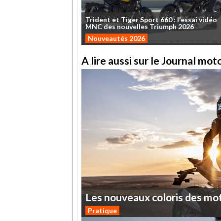
Trident
et
Tiger
Sport
660
:
l'essai
vidéo
MNC
des
nouvelles
Triumph
2026
Nouveautés 2026
A lire aussi sur le Journal mo
Les
nouveaux
coloris
des
mo
Pratique