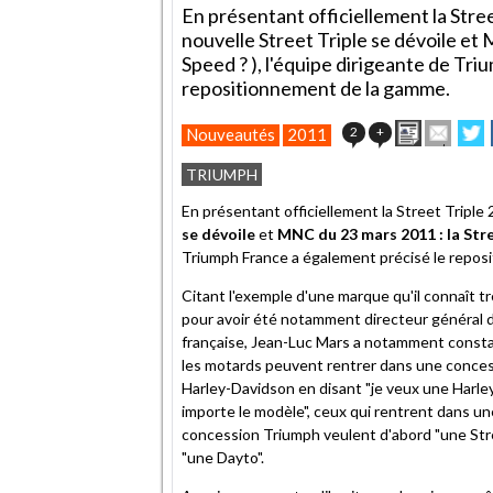
En présentant officiellement la Stree
nouvelle Street Triple se dévoile et M
Speed ? ), l'équipe dirigeante de Tr
repositionnement de la gamme.
Imprimer
Envoy
P
2
+
Nouveautés
2011
cet
sur
article
Twit
TRIUMPH
à
un
En présentant officiellement la Street Triple 
ami
se dévoile
et
MNC du 23 mars 2011 : la Stree
Triumph France a également précisé le repos
Citant l'exemple d'une marque qu'il connaît tr
pour avoir été notamment directeur général de 
française, Jean-Luc Mars a notamment consta
les motards peuvent rentrer dans une conce
Harley-Davidson en disant "je veux une Harle
importe le modèle", ceux qui rentrent dans un
concession Triumph veulent d'abord "une Str
"une Dayto".