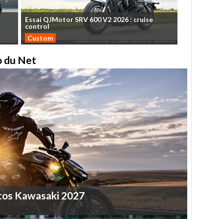
Essai
QJMotor
SRV
600
V2
2026
:
cruise
control
Custom
to du Net
tos
Kawasaki
2027