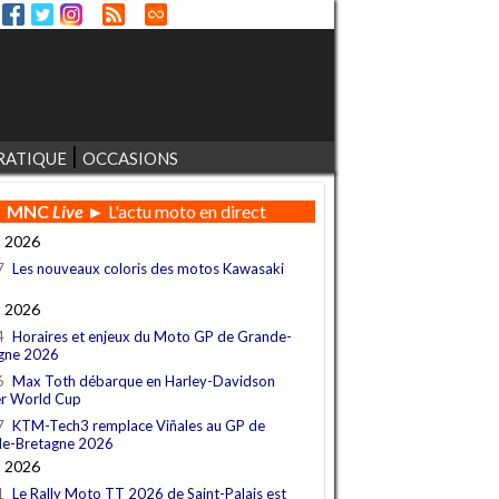
RATIQUE
OCCASIONS
MNC
Live
► L'actu moto en direct
t 2026
7
Les nouveaux coloris des motos Kawasaki
t 2026
4
Horaires et enjeux du Moto GP de Grande-
gne 2026
6
Max Toth débarque en Harley-Davidson
r World Cup
7
KTM-Tech3 remplace Viñales au GP de
e-Bretagne 2026
t 2026
1
Le Rally Moto TT 2026 de Saint-Palais est