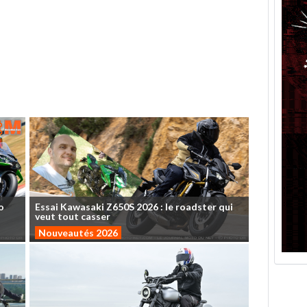
o
Essai
Kawasaki
Z650S
2026
:
le
roadster
qui
veut
tout
casser
Nouveautés 2026