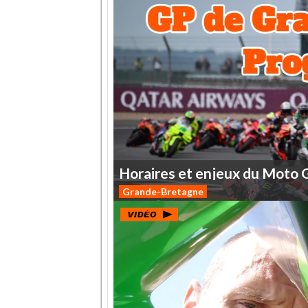
Horaires
et
enjeux
du
Moto
Grande-Bretagne