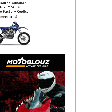
autés Yamaha :
F et YZ450F
o Factory Replica
mmentaires)