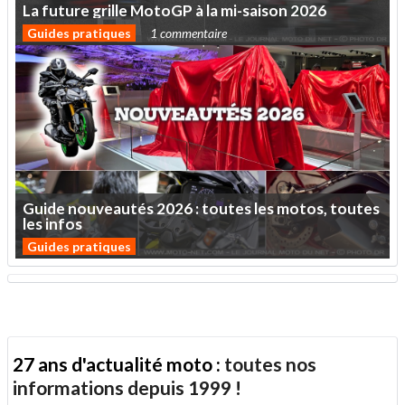
La
future
grille
MotoGP
à
la
mi-saison
2026
Guides pratiques
1 commentaire
Guide
nouveautés
2026
:
toutes
les
motos,
toutes
les
infos
Guides pratiques
27 ans d'actualité moto :
toutes nos
informations depuis 1999 !