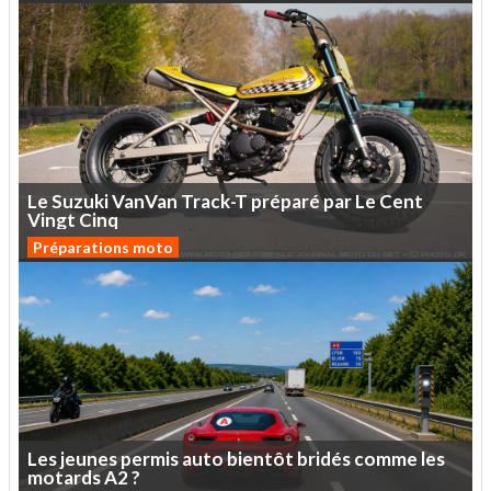
Le
Suzuki
VanVan
Track-T
préparé
par
Le
Cent
Vingt
Cinq
Préparations moto
Les
jeunes
permis
auto
bientôt
bridés
comme
les
motards
A2
?