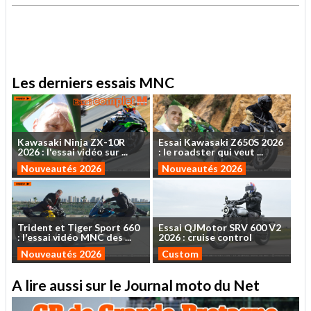
.
Les derniers essais MNC
Kawasaki
Ninja
ZX-10R
Essai
Kawasaki
Z650S
2026
2026
:
l'essai
vidéo
sur
...
:
le
roadster
qui
veut
...
Nouveautés 2026
Nouveautés 2026
Trident
et
Tiger
Sport
660
Essai
QJMotor
SRV
600
V2
:
l'essai
vidéo
MNC
des
...
2026
:
cruise
control
Nouveautés 2026
Custom
A lire aussi sur le Journal moto du Net