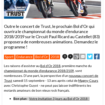
Outre le concert de Trust, le prochain Bol d'Or qui
ouvrira le championnat du monde d'endurance
2018/2019 sur le Circuit Paul Ricard au Castellet (83)
proposera de nombreuses animations. Demandez le
programme !
Imprimer
Envoyer
Partage
Par
0
+
Sport
Endurance
Bol d'Or
2018
cet
sur
sur
article
Twitter
Facebo
Les raisons d'assister au
Bol d'Or 2018
, première manche du
à
championnat du monde d'endurance 2018/2109
, sont
un
nombreuses. D'une part, la perspective d'un
nouveau concert de
ami
Trust
samedi 15 septembre - 13 ans après celui de
Magny-Cours
avec Christophe Guyot - ne peut pas laisser indifférents les
motards amateurs de bon vieux rock français.
Bon plan
:
Votre invitation 3 jours au Bol d'Or 2018 !