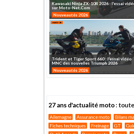
Kawasaki
Ninja
ZX-10R
2026
:
l'essai
vidé
sur
Moto-Net.Com
Nouveautés 2026
Trident
et
Tiger
Sport
660
:
l'essai
vidéo
MNC
des
nouvelles
Triumph
2026
Nouveautés 2026
27 ans d'actualité moto :
toute
Allemagne
Assurance moto
Bilans m
Fiches techniques
Freinage
GT
Gui