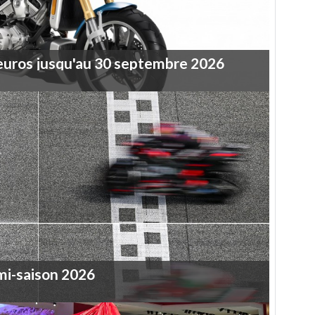
euros
jusqu'au
30
septembre
2026
mi-saison
2026