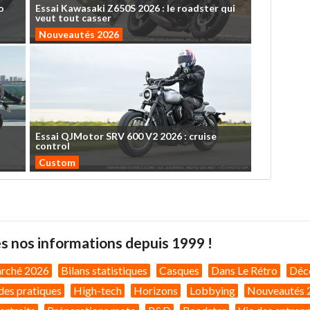
o
Essai
Kawasaki
Z650S
2026
:
le
roadster
qui
veut
tout
casser
Nouveautés 2026
Essai
QJMotor
SRV
600
V2
2026
:
cruise
control
Custom
s nos informations depuis 1999 !
arché 2026
Bilans statistiques
Casques
Dans Le Rétro
Déc
des pratiques
High-tech
Horizons
Lobbying
Nouveautés 