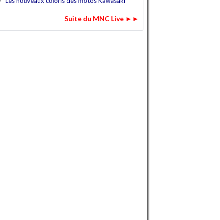
7
Les nouveaux coloris des motos Kawasaki
Suite du MNC Live ►►