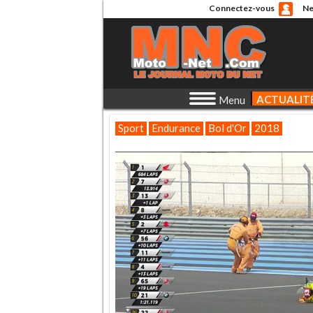
Connectez-vous
Ne
ACTUALIT
Menu
Sport
Endurance
Bol d'Or
2018