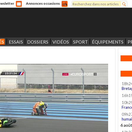
Rechercher
wsletter
Annonces occasions
Formulaire de recherche
ÉS
ESSAIS
DOSSIERS
VIDÉOS
SPORT
ÉQUIPEMENTS
P
18h2
Breta
16h1
10h2
Franc
09h2
humai
6 aoû