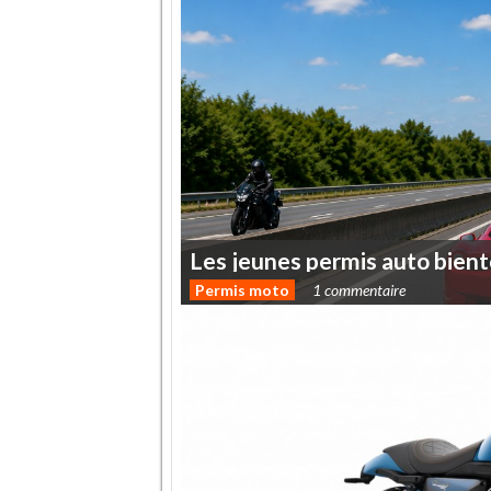
Les
jeunes
permis
auto
bient
Permis moto
1 commentaire