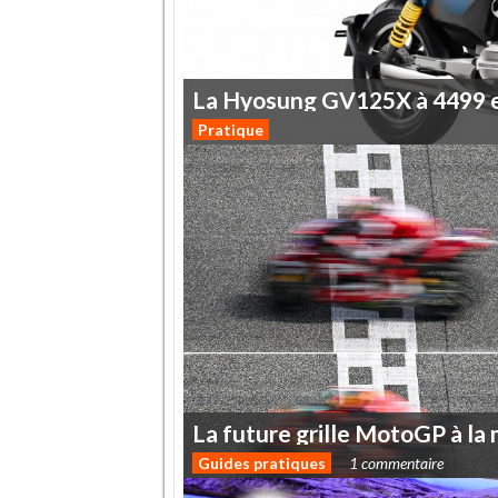
La
Hyosung
GV125X
à
4499
Pratique
La
future
grille
MotoGP
à
la
Guides pratiques
1 commentaire