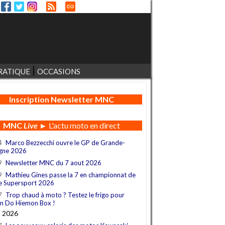
RATIQUE
OCCASIONS
Inscription Newsletter MNC
MNC
Live
► L'actu moto en direct
4
Marco Bezzecchi ouvre le GP de Grande-
gne 2026
9
Newsletter MNC du 7 aout 2026
9
Mathieu Gines passe la 7 en championnat de
e Supersport 2026
7
Trop chaud à moto ? Testez le frigo pour
n Do Hiemon Box !
t 2026