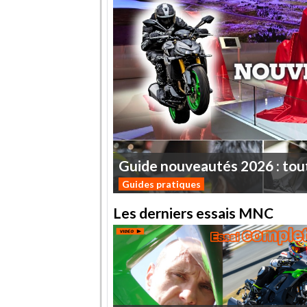
Guide
nouveautés
2026
:
tou
Guides pratiques
Les derniers essais MNC