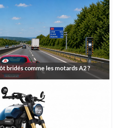
ôt
bridés
comme
les
motards
A2
?