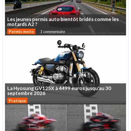
Les
jeunes
permis
auto
bientôt
bridés
comme
les
motards
A2
?
Permis moto
1 commentaire
La
Hyosung
GV125X
à
4499
euros
jusqu'au
30
septembre
2026
Pratique