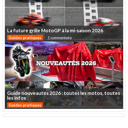
La
future
grille
MotoGP
à
la
mi-saison
2026
Guides pratiques
1 commentaire
Guide
nouveautés
2026
:
toutes
les
motos,
toutes
les
infos
Guides pratiques