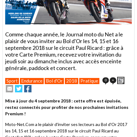
Comme chaque année, le Journal moto du Net a le
plaisir de vous inviter au Bol d'Or les 14, 15 et 16
septembre 2018 sur le circuit Paul Ricard : grâce à
votre Carte Premium, recevez votre invitation du
jeudi soir au dimanche inclus avec accès enceinte
générale, paddock et concert.
Impri
0
+
Sport
Endurance
Bol d'Or
2018
Pratique
Envoyer
Partager
Partager
cet
sur
sur
article
Twitter
Facebook
Mise à jour du 4 septembre 2018 : cette offre est épuisée,
à
restez connectés pour profiter de nos prochaines invitations
un
Premium !
ami
Moto-Net.Com a le plaisir d'inviter ses lecteurs au Bol d'Or 2017
les 14, 15 et 16 septembre 2018 sur le circuit Paul Ricard au