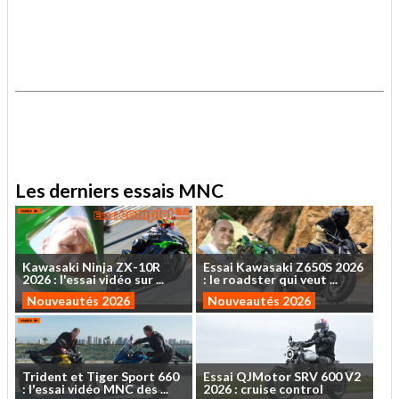
.
.
Les derniers essais MNC
Kawasaki
Ninja
ZX-10R
Essai
Kawasaki
Z650S
2026
2026
:
l'essai
vidéo
sur
...
:
le
roadster
qui
veut
...
Nouveautés 2026
Nouveautés 2026
Trident
et
Tiger
Sport
660
Essai
QJMotor
SRV
600
V2
:
l'essai
vidéo
MNC
des
...
2026
:
cruise
control