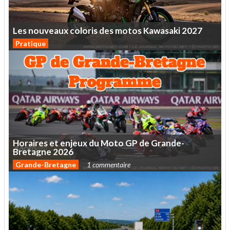
Les
nouveaux
coloris
des
motos
Kawasaki
2027
Pratique
Horaires
et
enjeux
du
Moto
GP
de
Grande-
Bretagne
2026
Grande-Bretagne
1 commentaire