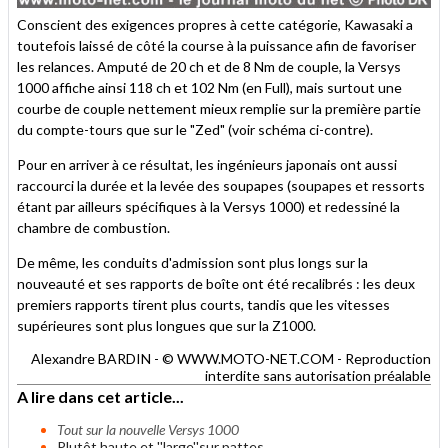
Conscient des exigences propres à cette catégorie, Kawasaki a
toutefois laissé de côté la course à la puissance afin de favoriser
les relances. Amputé de 20 ch et de 8 Nm de couple, la Versys
1000 affiche ainsi 118 ch et 102 Nm (en Full), mais surtout une
courbe de couple nettement mieux remplie sur la première partie
du compte-tours que sur le "Zed" (voir schéma ci-contre).
Pour en arriver à ce résultat, les ingénieurs japonais ont aussi
raccourci la durée et la levée des soupapes (soupapes et ressorts
étant par ailleurs spécifiques à la Versys 1000) et redessiné la
chambre de combustion.
De même, les conduits d'admission sont plus longs sur la
nouveauté et ses rapports de boîte ont été recalibrés : les deux
premiers rapports tirent plus courts, tandis que les vitesses
supérieures sont plus longues que sur la Z1000.
Alexandre BARDIN - © WWW.MOTO-NET.COM - Reproduction
interdite sans autorisation préalable
A lire dans cet article...
Tout sur la nouvelle Versys 1000
Plutôt haute et ''large''sur pattes