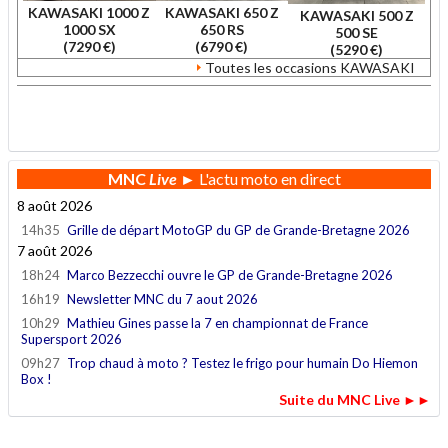
KAWASAKI 1000 Z
KAWASAKI 650 Z
KAWASAKI 500 Z
1000 SX
650 RS
500 SE
(7290 €)
(6790 €)
(5290 €)
Toutes les occasions KAWASAKI
.
MNC
Live
► L'actu moto en direct
8 août 2026
14h35
Grille de départ MotoGP du GP de Grande-Bretagne 2026
7 août 2026
18h24
Marco Bezzecchi ouvre le GP de Grande-Bretagne 2026
16h19
Newsletter MNC du 7 aout 2026
10h29
Mathieu Gines passe la 7 en championnat de France
Supersport 2026
09h27
Trop chaud à moto ? Testez le frigo pour humain Do Hiemon
Box !
Suite du MNC Live ►►