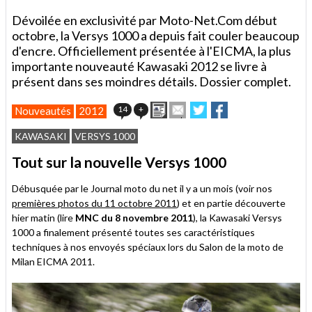
Dévoilée en exclusivité par Moto-Net.Com début
octobre, la Versys 1000 a depuis fait couler beaucoup
d'encre. Officiellement présentée à l'EICMA, la plus
importante nouveauté Kawasaki 2012 se livre à
présent dans ses moindres détails. Dossier complet.
Imprimer
Envoyer
Partager
Partager
14
+
Nouveautés
2012
cet
sur
sur
article
Twitter
Facebook
KAWASAKI
VERSYS 1000
à
un
Tout sur la nouvelle Versys 1000
ami
Débusquée par le Journal moto du net il y a un mois (voir nos
premières photos du 11 octobre 2011
) et en partie découverte
hier matin (lire
MNC du 8 novembre 2011
), la Kawasaki Versys
1000 a finalement présenté toutes ses caractéristiques
techniques à nos envoyés spéciaux lors du Salon de la moto de
Milan EICMA 2011.