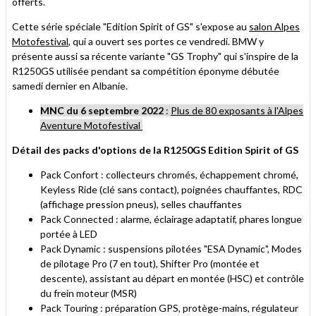
offerts.
Cette série spéciale "Edition Spirit of GS" s'expose au
salon Alpes
Motofestival
, qui a ouvert ses portes ce vendredi. BMW y
présente aussi sa récente variante "GS Trophy" qui s'inspire de la
R1250GS utilisée pendant sa compétition éponyme débutée
samedi dernier en Albanie.
MNC du 6 septembre 2022
:
Plus de 80 exposants à l'Alpes
Aventure Motofestival
Détail des packs d'options de la R1250GS Edition Spirit of GS
Pack Confort : collecteurs chromés, échappement chromé,
Keyless Ride (clé sans contact), poignées chauffantes, RDC
(affichage pression pneus), selles chauffantes
Pack Connected : alarme, éclairage adaptatif, phares longue
portée à LED
Pack Dynamic : suspensions pilotées "ESA Dynamic", Modes
de pilotage Pro (7 en tout), Shifter Pro (montée et
descente), assistant au départ en montée (HSC) et contrôle
du frein moteur (MSR)
Pack Touring : préparation GPS, protège-mains, régulateur