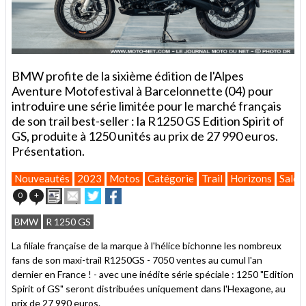
BMW profite de la sixième édition de l'Alpes
Aventure Motofestival à Barcelonnette (04) pour
introduire une série limitée pour le marché français
de son trail best-seller : la R1250 GS Edition Spirit of
GS, produite à 1250 unités au prix de 27 990 euros.
Présentation.
Nouveautés
2023
Motos
Catégorie
Trail
Horizons
Salons
Imprimer
Envoyer
Partager
Partager
0
+
cet
sur
sur
article
Twitter
Facebook
BMW
R 1250 GS
à
un
La filiale française de la marque à l'hélice bichonne les nombreux
ami
fans de son maxi-trail R1250GS - 7050 ventes au cumul l'an
dernier en France ! - avec une inédite série spéciale : 1250 "Edition
Spirit of GS" seront distribuées uniquement dans l'Hexagone, au
prix de 27 990 euros.