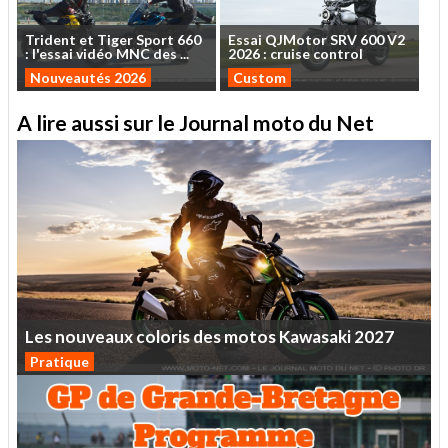
Trident
et
Tiger
Sport
660
Essai
QJMotor
SRV
600
V2
:
l'essai
vidéo
MNC
des
...
2026
:
cruise
control
Nouveautés 2026
Custom
A lire aussi sur le Journal moto du Net
Les
nouveaux
coloris
des
motos
Kawasaki
2027
Pratique