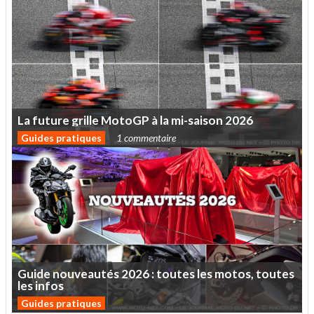
La
future
grille
MotoGP
à
la
mi-saison
2026
Guides pratiques
1 commentaire
Guide
nouveautés
2026
:
toutes
les
motos,
toutes
les
infos
Guides pratiques