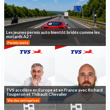
Les
jeunes
permis
auto
bientôt
bridés
comme
les
motards
A2
?
Permis moto
TVS
accélère
en
Europe
et
en
France
avec
Richard
Tougeron
et
Thibault
Chevalier
Vie des entreprises