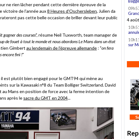
Bagge
our ne rien lâcher pendant cette dernière épreuve de la
09h5
e victoire de l'année aux
8 Heures d'Oschersleben
, Julien da
Grand
ateront pas cette belle occasion de briller devant leur public
4 aoû
10h5
annul
it gagner des courses
", résume Neil Tuxworth, team manager de
10h1
up de fouet à tout le monde et nous abordons Le Mans dans un état
sur M
astien Gimbert
au lendemain de l'épreuve allemande
: "
on fera
encore fini !
"
i, il est plutôt bien engagé pour le GMT94 qui mène au
nts sur la Kawasaki n°8 du Team Bolliger Switzerland. David
 au Mans en position de force avec la ferme intention de
ans après le
sacre du GMT en 2004
...
S
Rep