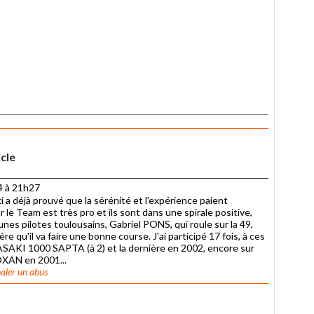
icle
4 à 21h27
 a déjà prouvé que la sérénité et l'expérience paient
 le Team est très pro et ils sont dans une spirale positive,
nes pilotes toulousains, Gabriel PONS, qui roule sur la 49,
e qu'il va faire une bonne course. J'ai participé 17 fois, à ces
SAKI 1000 SAPTA (à 2) et la dernière en 2002, encore sur
XAN en 2001...
aler un abus