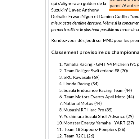
qui s'alignera au guidon de la
parmi 76 autres
Suzuki n°1 avec Anthony
Delhalle, Erwan Nigon et Damien Cudlin : "
comm
mieux cette dernière épreuve. Même si la concurrence
permettre d'être le plus haut possible au terme de ce
Rendez-vous dès jeudi sur MNC pour les premi
Classement provisoire du championn
Yamaha Racing - GMT 94 Michelin (91 p
Team Bolliger Switzerland #8 (70)
SRC Kawasaki (69)
Honda Racing (54)
Suzuki Endurance Racing Team (44)
Team Motors Events April Moto (44)
National Motos (44)
Musashi RT Harc Pro (35)
Yoshimura Suzuki Shell Advance (29)
Monster Energy Yamaha - YART (27)
Team 18 Sapeurs-Pompiers (26)
Team R2CL (26)