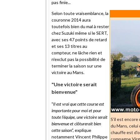
pas finie...
Selon toute vraisemblance, la
couronne 2014 aura
toutefois bien du mal à rester
chez Suzuki même si le SERT,
avec ses 47 points de retard
et ses 13 titres au
compteur, ne lâche rien et
n'exclut pas la possibilité de
terminer la saison sur une
victoire au Mans.
"Une victoire serait
bienvenue"
"
Il est vrai que cette course est
importante pour moi et pour
toute l'équipe, une victoire serait
S'il est encor
bienvenue et clôturerait bien
du Mans, celui 
cette saison
", explique
chauffe est d'o
notamment Vincent Philippe
compagne Virgi