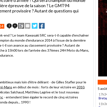
ictoire d'affilée ? Qui sera champion du monde
nière épreuve de la saison ? Le GMT94
sement provisoire ? Autant de questions qui
Imprimer
Envoyer
Partager
Partager
1
+
14
cet
sur
sur
article
Twitter
Facebook
k-end ? Le team Kawasaki SRC sera-t-il capable d'enchaîner
à
hampion du monde d'endurance 2014 à l'issue de la dernière
un
-t-il son avance au classement provisoire ? Autant de
ami
che à 15h00 lors de l'arrivée des 37èmes 24H Moto du Mans,
ndurance.
ambitieux mais loin d'être délirant - de Gilles Stafler pour le
pré-Mans
en début de mois : forts de leur victoire en
2010
,
5 aoû
, Nicolas Salchaud, Matthieu Lagrive et le tout nouveau
17h3
nc
- entendent bien égaler le record de cinq victoires
Breta
nda depuis... 1990 !
11h3