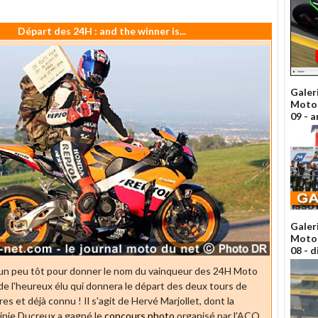
Départ des 24H : and the winner is...
Galer
Moto 
09 - a
Galer
Moto 
08 - 
e un peu tôt pour donner le nom du vainqueur des 24H Moto
de l'heureux élu qui donnera le départ des deux tours de
res et déjà connu ! Il s'agit de Hervé Marjollet, dont la
nie Ducreux a gagné le
concours photo
organisé par l'ACO