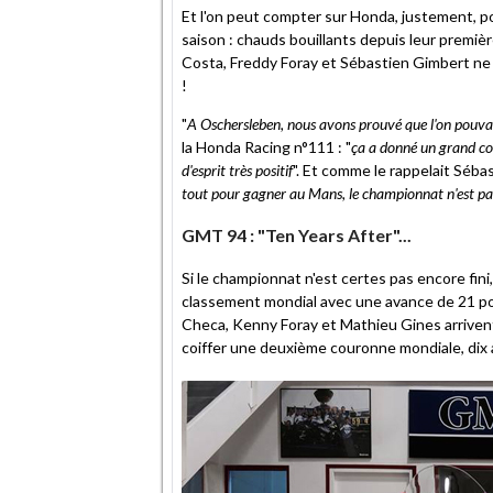
Et l'on peut compter sur Honda, justement, p
saison : chauds bouillants depuis leur premièr
Costa, Freddy Foray et Sébastien Gimbert ne r
!
"
A Oschersleben, nous avons prouvé que l'on pouva
la Honda Racing n°111 : "
ça a donné un grand co
d'esprit très positif
". Et comme le rappelait Séb
tout pour gagner au Mans, le championnat n'est pas 
GMT 94 : "Ten Years After"...
Si le championnat n'est certes pas encore fin
classement mondial avec une avance de 21 poi
Checa, Kenny Foray et Mathieu Gines arrivent
coiffer une deuxième couronne mondiale, dix 