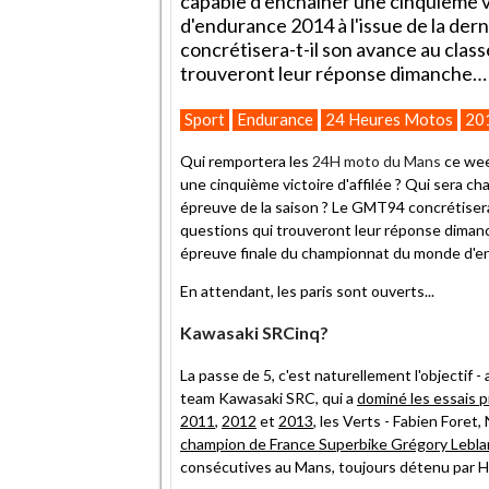
capable d'enchaîner une cinquième v
d'endurance 2014 à l'issue de la der
concrétisera-t-il son avance au clas
trouveront leur réponse dimanche…
Sport
Endurance
24 Heures Motos
20
Qui remportera les
24H moto du Mans
ce wee
une cinquième victoire d'affilée ? Qui sera c
épreuve de la saison ? Le GMT94 concrétisera
questions qui trouveront leur réponse diman
épreuve finale du championnat du monde d'e
En attendant, les paris sont ouverts...
Kawasaki SRCinq?
La passe de 5, c'est naturellement l'objectif - 
team Kawasaki SRC, qui a
dominé les essais 
2011
,
2012
et
2013
, les Verts - Fabien Foret
champion de France Superbike Grégory Lebla
consécutives au Mans, toujours détenu par Ho