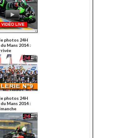
ie photos 24H
du Mans 2014 :
rrivée
ie photos 24H
du Mans 2014 :
dimanche