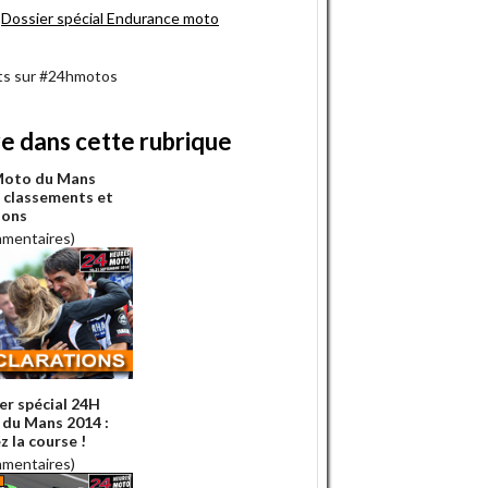
Dossier spécial Endurance moto
s sur #24hmotos
re dans cette rubrique
Moto du Mans
: classements et
ions
mmentaires)
er spécial 24H
du Mans 2014 :
z la course !
mmentaires)