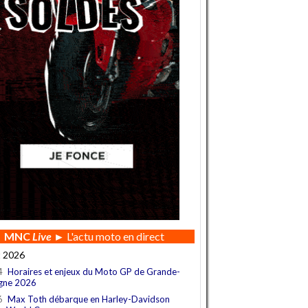
MNC
Live
► L'actu moto en direct
t 2026
4
Horaires et enjeux du Moto GP de Grande-
gne 2026
6
Max Toth débarque en Harley-Davidson