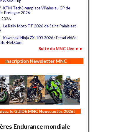
r World Cup
7
KTM-Tech3 remplace Viñales au GP de
e-Bretagne 2026
t 2026
1
Le Rally Moto TT 2026 de Saint-Palais est
é
1
Kawasaki Ninja ZX-10R 2026 : l'essai vidéo
oto-Net.Com
Suite du MNC Live ►►
Inscription Newsletter MNC
uivez le GUIDE MNC Nouveautés 2026 !
ères
Endurance mondiale