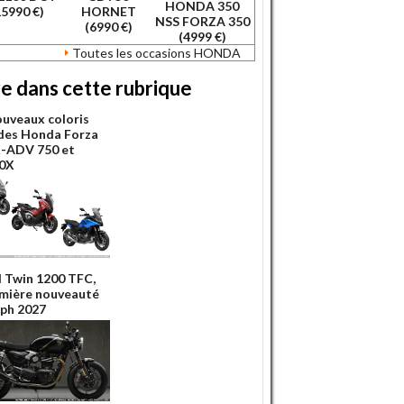
HONDA 350
15990 €)
HORNET
NSS FORZA 350
(6990 €)
(4999 €)
Toutes les occasions HONDA
re dans cette rubrique
ouveaux coloris
des Honda Forza
X-ADV 750 et
0X
 Twin 1200 TFC,
emière nouveauté
ph 2027