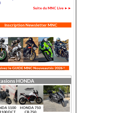
é
Suite du MNC Live ►►
Inscription Newsletter MNC
uivez le GUIDE MNC Nouveautés 2026 !
asions
HONDA
NDA 1100
HONDA 750
1100 DCT
CB 750