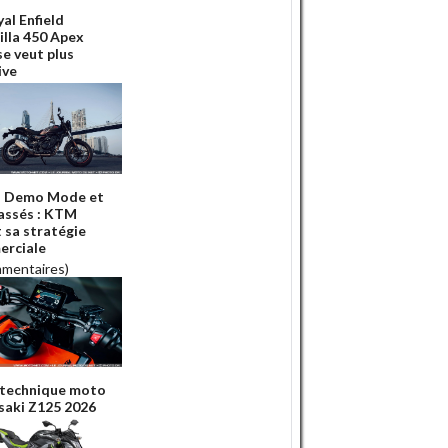
al Enfield
illa 450 Apex
se veut plus
ive
u Demo Mode et
cassés : KTM
t sa stratégie
rciale
mmentaires)
 technique moto
aki Z125 2026