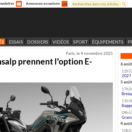
Rechercher
wsletter
Annonces occasions
Formulaire de recherche
ÉS
ESSAIS
DOSSIERS
VIDÉOS
SPORT
ÉQUIPEMENTS
P
Paris, le
4 novembre 2025
salp prennent l'option E-
6 aoû
12h3
2027
5 aoû
17h3
Breta
11h3
Bagge
09h5
Grand
4 aoû
10h5