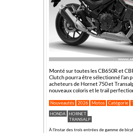
Monté sur toutes les CB650R et CB
Clutch pourra être sélectionné l'an pr
acheteurs de Hornet 750 et Transalp
nouveaux coloris et le trail perfect
Nouveautés
2026
Motos
Catégorie
HONDA
HORNET
TRANSALP
À l'instar des trois entrées de gamme de bicy