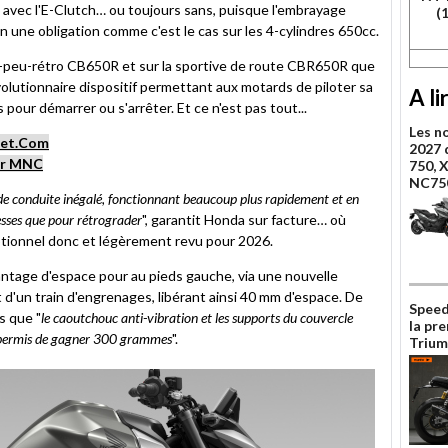
vec l'E-Clutch… ou toujours sans, puisque l'embrayage
(
 une obligation comme c'est le cas sur les 4-cylindres 650cc.
un-peu-rétro CB650R et sur la sportive de route CBR650R que
évolutionnaire dispositif permettant aux motards de piloter sa
A li
pour démarrer ou s'arrêter. Et ce n'est pas tout...
Les n
Net.Com
2027 
ur MNC
750, 
NC75
 de conduite inégalé, fonctionnant beaucoup plus rapidement et en
tesses que pour rétrograder
", garantit Honda sur facture… où
optionnel donc et légèrement revu pour 2026.
vantage d'espace pour au pieds gauche, via une nouvelle
t d'un train d'engrenages, libérant ainsi 40 mm d'espace. De
Speed
s que "
le caoutchouc anti-vibration et les supports du couvercle
la pr
a permis de gagner 300 grammes
".
Trium