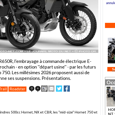
annul
R650R, l'embrayage à commande électrique E-
ochain - en option ''départ usine'' - par les futurs
S
 750. Les millésimes 2026 proposent aussi de
ionne ses suspensions. Présentations.
Occ
Imprimer
Envoyer
Partager
Partager
0
+
Trail
Roadster
cet
sur
sur
article
Twitter
Facebook
à
un
HO
ami
lindres 500cc Hornet, NX et CBR, les "mid-size" Hornet 750 et
NT 