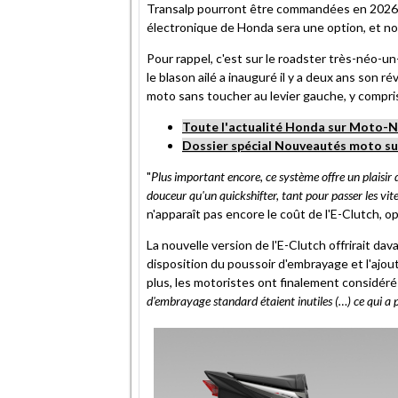
Transalp pourront être commandées en 2026 a
électronique de Honda sera une option, et non
Pour rappel, c'est sur le roadster très-néo-
le blason ailé a inauguré il y a deux ans son r
moto sans toucher au levier gauche, y compris 
Toute l'actualité Honda sur Moto-
Dossier spécial Nouveautés moto s
"
Plus important encore, ce système offre un plaisir
douceur qu'un quickshifter, tant pour passer les vi
n'apparaît pas encore le coût de l'E-Clutch, 
La nouvelle version de l'E-Clutch offrirait da
disposition du poussoir d'embrayage et l'ajou
plus, les motoristes ont finalement considéré
d'embrayage standard étaient inutiles (…) ce qui 