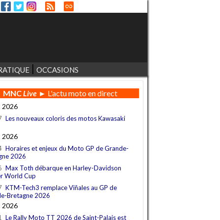
RATIQUE
OCCASIONS
MNC
Live
► L'actu moto en direct
t 2026
7
Les nouveaux coloris des motos Kawasaki
t 2026
4
Horaires et enjeux du Moto GP de Grande-
gne 2026
6
Max Toth débarque en Harley-Davidson
r World Cup
7
KTM-Tech3 remplace Viñales au GP de
e-Bretagne 2026
t 2026
1
Le Rally Moto TT 2026 de Saint-Palais est