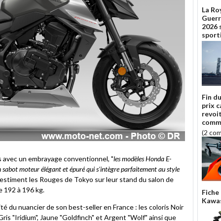
La Roy
Guerr
2026 
sport
Fin d
prix 
revoi
comme
(2 co
s avec un embrayage conventionnel, "
les modèles Honda E-
 sabot moteur élégant et épuré qui s'intègre parfaitement au style
, estiment les Rouges de Tokyo sur leur stand du salon de
e 192 à 196 kg.
Fiche
Kawas
lité du nuancier de son best-seller en France : les coloris Noir
 Gris "Iridium", Jaune "Goldfinch" et Argent "Wolf" ainsi que