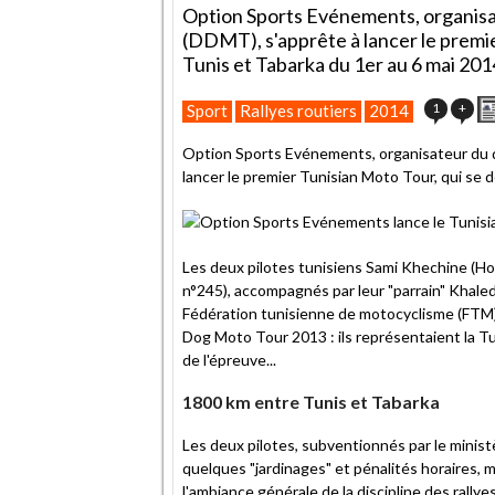
Option Sports Evénements, organis
(DDMT), s'apprête à lancer le premi
Tunis et Tabarka du 1er au 6 mai 201
1
+
Sport
Rallyes routiers
2014
Option Sports Evénements, organisateur du 
lancer le premier Tunisian Moto Tour, qui se 
Les deux pilotes tunisiens Sami Khechine (
n°245), accompagnés par leur "parrain" Khaled
Fédération tunisienne de motocyclisme (FTM)
Dog Moto Tour 2013 : ils représentaient la Tu
de l'épreuve...
1800 km entre Tunis et Tabarka
Les deux pilotes, subventionnés par le ministè
quelques "jardinages" et pénalités horaires, m
l'ambiance générale de la discipline des rallyes