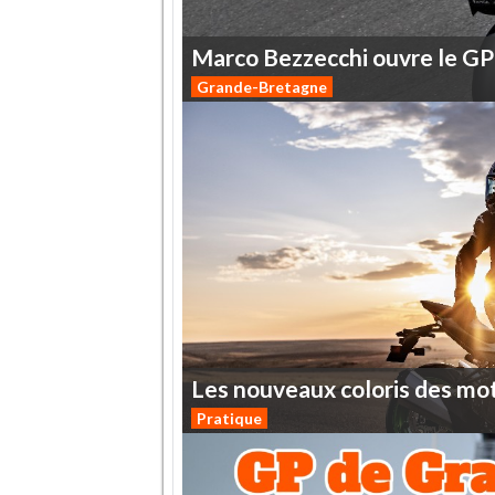
Marco
Bezzecchi
ouvre
le
GP
Grande-Bretagne
Les
nouveaux
coloris
des
mo
Pratique