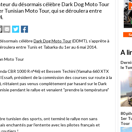
ateur du désormais célèbre Dark Dog Moto Tour
er Tunisian Moto Tour, qui se déroulera entre
4.
Imprimer
Envoyer
Partager
Partager
cet
sur
sur
S
article
Twitter
Facebook
désormais célèbre
Dark Dog Moto Tour
(DDMT), s'apprête à
à
déroulera entre Tunis et Tabarka du 1er au 6 mai 2014.
un
A li
ami
Derni
le Tu
Honda CBR 1000 R n°46) et Bessem Techini (Yamaha 660 XTX
 Essafi, président de la commission des courses sur route à la
, n'étaient pas venus complètement par hasard sur le Dark
nisie pendant le rallye et venaient "prendre la température"
80 pi
1er T
re tunisien des sports, ont terminé le rallye non sans
Tour
ais enchantés par l'entente avec les pilotes français et
 routiers !