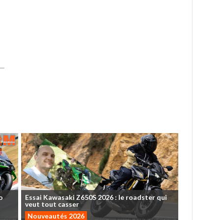
o
Essai
Kawasaki
Z650S
2026
:
le
roadster
qui
veut
tout
casser
Nouveautés 2026