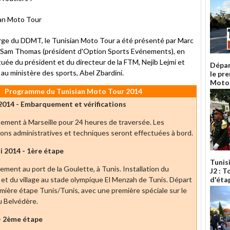
arge du DDMT, le Tunisian Moto Tour a été présenté par Marc
t Sam Thomas (président d'Option Sports Evénements), en
uée du président et du directeur de la FTM, Nejib Lejmi et
Dépar
 au ministère des sports, Abel Zbardini.
le pr
Moto
Programme du Tunisian Moto Tour 2014
 2014 - Embarquement et vérifications
ment à Marseille pour 24 heures de traversée. Les
tions administratives et techniques seront effectuées à bord.
i 2014 - 1ère étape
Tunis
ment au port de la Goulette, à Tunis. Installation du
J2 : T
et du village au stade olympique El Menzah de Tunis. Départ
d'éta
emière étape Tunis/Tunis, avec une première spéciale sur le
du Belvédère.
- 2ème étape