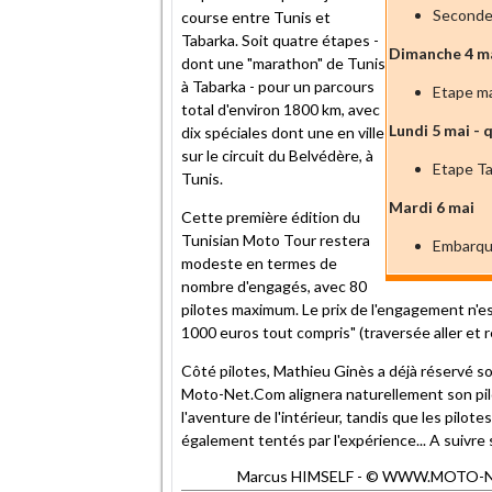
Seconde 
course entre Tunis et
Tabarka. Soit quatre étapes -
Dimanche 4 ma
dont une "marathon" de Tunis
à Tabarka - pour un parcours
Etape ma
total d'environ 1800 km, avec
Lundi 5 mai -
dix spéciales dont une en ville
sur le circuit du Belvédère, à
Etape Ta
Tunis.
Mardi 6 mai
Cette première édition du
Tunisian Moto Tour restera
Embarque
modeste en termes de
nombre d'engagés, avec 80
pilotes maximum. Le prix de l'engagement n'est
1000 euros tout compris" (traversée aller et 
Côté pilotes, Mathieu Ginès a déjà réservé son
Moto-Net.Com alignera naturellement son pilo
l'aventure de l'intérieur, tandis que les pil
également tentés par l'expérience... A suivre
Marcus HIMSELF - © WWW.MOTO-NET.C