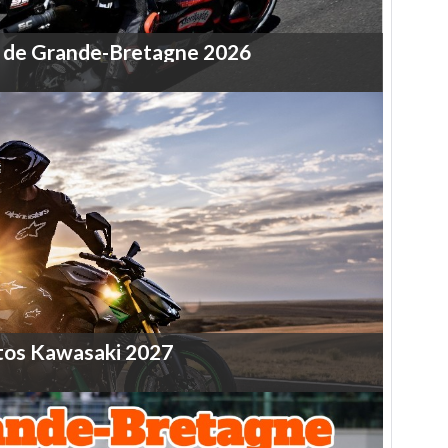
de
Grande-Bretagne
2026
tos
Kawasaki
2027