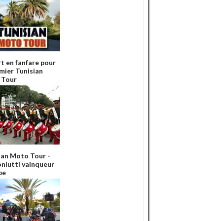
t en fanfare pour
emier Tunisian
 Tour
ian Moto Tour -
oniutti vainqueur
pe