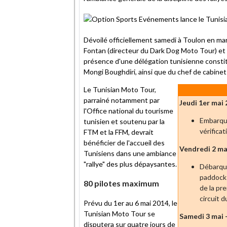
Dévoilé officiellement samedi à Toulon en m
Fontan (directeur du Dark Dog Moto Tour) e
présence d'une délégation tunisienne constit
Mongi Boughdiri, ainsi que du chef de cabinet
Le Tunisian Moto Tour,
parrainé notamment par
Jeudi 1er mai
l'Office national du tourisme
Embarque
tunisien et soutenu par la
vérifica
FTM et la FFM, devrait
bénéficier de l'accueil des
Vendredi 2 ma
Tunisiens dans une ambiance
"rallye" des plus dépaysantes.
Débarque
paddock 
80 pilotes maximum
de la pr
circuit 
Prévu du 1er au 6 mai 2014, le
Tunisian Moto Tour se
Samedi 3 mai 
disputera sur quatre jours de