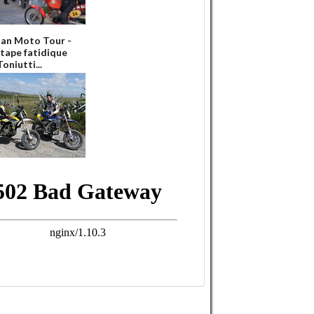
ian Moto Tour -
'étape fatidique
oniutti...