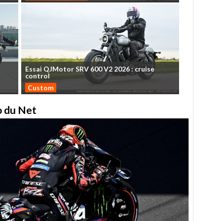
Essai
QJMotor
SRV
600
V2
2026
:
cruise
control
Custom
to du Net