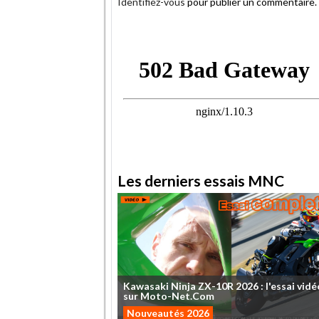
Identifiez-vous
pour publier un commentaire.
.
Les derniers essais MNC
Kawasaki
Ninja
ZX-10R
2026
:
l'essai
vidé
sur
Moto-Net.Com
Nouveautés 2026