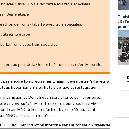
boucle Tunis/Tunis avec cette fois trois spéciales.
i - 3ème étape
Tunis
J3 : l
rathon de Tunis/Tabarka avec trois spéciales.
pour T
 quatrième étape
barka/Tunis avec trois spéciales.
ment au port de la Goulette à Tunis, direction Marseille.
 pas encore fixé précisément, mais il devrait être "inférieur à
retour, hébergements en hôtels de luxe et restauration).
 inscription et Denis Bouan serait tenté par l'aventure...
te envoyé spécial Marc Troussard pour vous faire vivre
otes du Team MNC Julien Toniutti et Maxime Mettra sont
 sur MNC : restez connectés !
OM - Reproduction interdite sans autorisation préalable