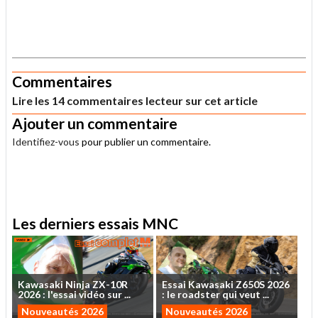
.
Commentaires
Lire les 14 commentaires lecteur sur cet article
Ajouter un commentaire
Identifiez-vous
pour publier un commentaire.
.
Les derniers essais MNC
Kawasaki
Ninja
ZX-10R
Essai
Kawasaki
Z650S
2026
2026
:
l'essai
vidéo
sur
...
:
le
roadster
qui
veut
...
Nouveautés 2026
Nouveautés 2026