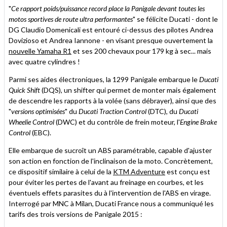
"
Ce rapport poids/puissance record place la Panigale devant toutes les
motos sportives de route ultra performantes
" se félicite Ducati - dont le
DG Claudio Domenicali est entouré ci-dessus des pilotes Andrea
Dovizioso et Andrea Iannone - en visant presque ouvertement la
nouvelle Yamaha R1
et ses 200 chevaux pour 179 kg à sec... mais
avec quatre cylindres !
Parmi ses aides électroniques, la 1299 Panigale embarque le
Ducati
Quick Shift
(DQS), un shifter qui permet de monter mais également
de descendre les rapports à la volée (sans débrayer), ainsi que des
"
versions optimisées
" du
Ducati Traction Control
(DTC), du
Ducati
Wheelie Control
(DWC) et du contrôle de frein moteur, l'
Engine Brake
Control
(EBC).
Elle embarque de sucroît un ABS paramétrable, capable d'ajuster
son action en fonction de l'inclinaison de la moto. Concrètement,
ce dispositif similaire à celui de la
KTM Adventure
est conçu est
pour éviter les pertes de l'avant au freinage en courbes, et les
éventuels effets parasites du à l'intervention de l'ABS en virage.
Interrogé par MNC à Milan, Ducati France nous a communiqué les
tarifs des trois versions de Panigale 2015 :