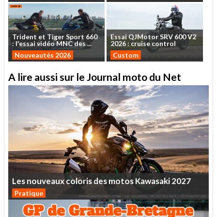
Trident
et
Tiger
Sport
660
Essai
QJMotor
SRV
600
V2
:
l'essai
vidéo
MNC
des
...
2026
:
cruise
control
Nouveautés 2026
Custom
A lire aussi sur le Journal moto du Net
Les
nouveaux
coloris
des
motos
Kawasaki
2027
Pratique