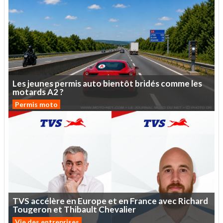
Les
jeunes
permis
auto
bientôt
bridés
comme
les
motards
A2
?
Permis moto
TVS
accélère
en
Europe
et
en
France
avec
Richard
Tougeron
et
Thibault
Chevalier
Vie des entreprises