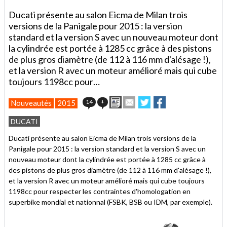
Ducati présente au salon Eicma de Milan trois
versions de la Panigale pour 2015 : la version
standard et la version S avec un nouveau moteur dont
la cylindrée est portée à 1285 cc grâce à des pistons
de plus gros diamètre (de 112 à 116 mm d'alésage !),
et la version R avec un moteur amélioré mais qui cube
toujours 1198cc pour…
Imprimer
Envoyer
Partager
Partager
14
+
Nouveautés
2015
cet
sur
sur
article
Twitter
Facebook
DUCATI
à
un
Ducati présente au salon Eicma de Milan trois versions de la
ami
Panigale pour 2015 : la version standard et la version S avec un
nouveau moteur dont la cylindrée est portée à 1285 cc grâce à
des pistons de plus gros diamètre (de 112 à 116 mm d'alésage !),
et la version R avec un moteur amélioré mais qui cube toujours
1198cc pour respecter les contraintes d'homologation en
superbike mondial et nationnal (FSBK, BSB ou IDM, par exemple).