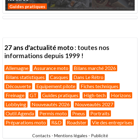
Guides pratiques
27 ans d'actualité moto :
toutes nos
informations depuis 1999 !
Allemagne
Assurance moto
Bilans marché 2026
Bilans statistiques
Casques
Dans Le Rétro
Découverte
Equipement pilote
Fiches techniques
Freinage
GT
Guides pratiques
High-tech
Horizons
Lobbying
Nouveautés 2026
Nouveautés 2027
Outil Agenda
Permis moto
Pneus
Portraits
Préparations moto
R&D
Roadster
Vie des entreprises
Contacts
-
Mentions légales
-
Publicité