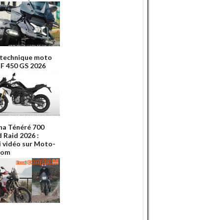
 technique moto
 450 GS 2026
a Ténéré 700
 Raid 2026 :
ai vidéo sur Moto-
Com