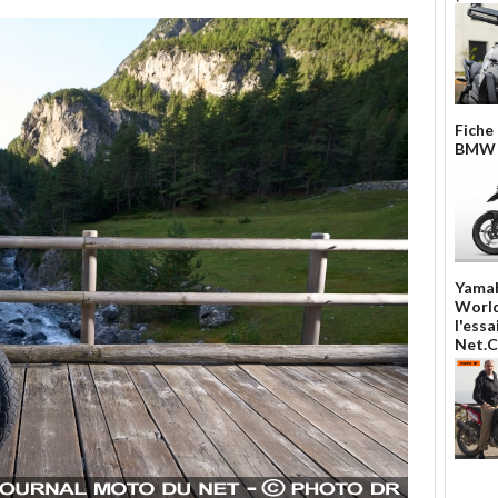
Fiche
BMW F
Yamah
World
l'ess
Net.