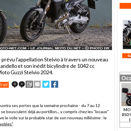
S
 prévu l'appellation Stelvio à travers un nouveau
andello et son inédit bicylindre de 1042 cc
Moto Guzzi Stelvio 2024.
Occ
Imprimer
Envoyer
Partager
Partager
0
+
Trail
cet
sur
sur
article
Twitter
Facebook
à
un
ouvrira ses portes que la semaine prochaine - du 7 au 12
ami
MO
se bousculent déjà au portillon... y compris chez les "locaux"
850 
le voile sur la probable star de son nouveau millésime : le
(
volées"
.