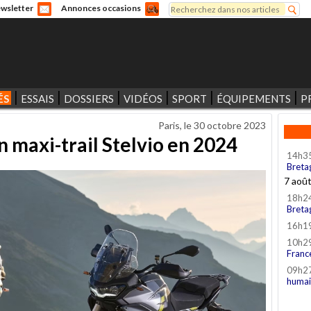
Rechercher
wsletter
Annonces occasions
Formulaire de recherche
ÉS
ESSAIS
DOSSIERS
VIDÉOS
SPORT
ÉQUIPEMENTS
P
Paris, le
30 octobre 2023
 maxi-trail Stelvio en 2024
14h3
Breta
7 aoû
18h2
Breta
16h1
10h2
Franc
09h2
humai