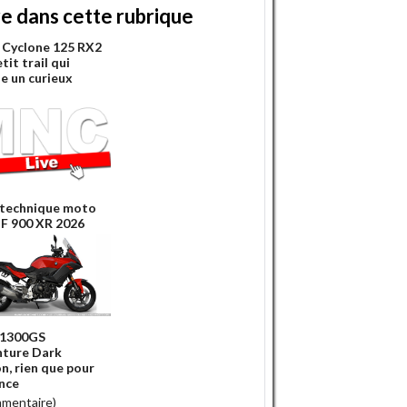
re dans cette rubrique
Cyclone 125 RX2
etit trail qui
e un curieux
 technique moto
 900 XR 2026
R1300GS
ture Dark
n, rien que pour
ance
mmentaire)