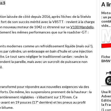
lo S
A li
Moto 
ion laissée de côté depuis 2016, après l'échec de la Stelvio
: un p
combl
 fort de son succès mérité avec la V85TT - revient à la charge
vide...
on nouveau moteur de 1042 cc étrenné sur sa
V100 Mandello
.
xactement les mêmes performances que sur le roadster-GT :
nts modernes comme un refroidissement liquide (mais oui !),
 par cylindre, un embrayage en bain d'huile et une injection
. Le tout sans négliger le traditionnel cardan : seules la
Fiche
BMW F
dent la pareille, mais avec un surcroît de puissance non
).
 transformé pour répondre aux nouvelles exigences via des
forts. De même, les suspensions prennent de la hauteur : la
Une 
Adven
 entièrement réglables - s'ébattent sur 170 mm. Ce
Editio
 avant en 19 pouces (17" derrière) et les pneus au profil
la Fr
e bitume.
(1 co