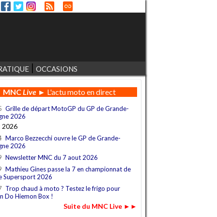
RATIQUE
OCCASIONS
MNC
Live
► L'actu moto en direct
5
Grille de départ MotoGP du GP de Grande-
gne 2026
t 2026
4
Marco Bezzecchi ouvre le GP de Grande-
gne 2026
9
Newsletter MNC du 7 aout 2026
9
Mathieu Gines passe la 7 en championnat de
e Supersport 2026
7
Trop chaud à moto ? Testez le frigo pour
n Do Hiemon Box !
Suite du MNC Live ►►