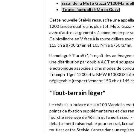
Essai de la Moto Guzzi V100 Mandel
Toute l’actualité Moto Guzzi
Cette nouvelle Stelvio ressuscite une appellat
1200 lancée quatre ans plus tôt. Moto Guzzi -
avec d'autres arguments, à commencer par s
Ce bicylindre en V face à la route délivre e
115 ch à 8700 tr/mn et 105 Nm à 6750 tr/mn.
Homologué "Euro5+", il reçoit des aménageme
une distribution par double ACT et 4 soupapes
électronique associée à cinq modes de conduite
Triumph Tiger 1200 et la BMW R1300GS lui ren
négligeable (respectivement 150 ch et 145 ch
"Tout-terrain léger"
Le châssis tubulaire de la V100 Mandello est
points de fixation supplémentaires et des ren
fourche inversée de 46 mm et l'amortisseur -
débattement raisonnable pour un trail, la roue
routier : cette Stelvio s'ancre dans un registr