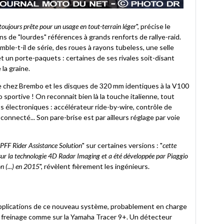
toujours prête pour un usage en tout-terrain léger
", précise le
 de "lourdes" références à grands renforts de rallye-raid.
ble-t-il de série, des roues à rayons tubeless, une selle
t un porte-paquets : certaines de ses rivales soit-disant
la graine.
 de chez Brembo et les disques de 320 mm identiques à la V100
sportive ! On reconnait bien là la touche italienne, tout
 électroniques : accélérateur ride-by-wire, contrôle de
 connecté... Son pare-brise est par ailleurs réglage par voie
PFF Rider Assistance Solution
" sur certaines versions : "
cette
 sur la technologie 4D Radar Imaging et a été développée par Piaggio
n (...) en 2015
", révèlent fièrement les ingénieurs.
 applications de ce nouveau système, probablement en charge
au freinage comme sur la Yamaha Tracer 9+. Un détecteur