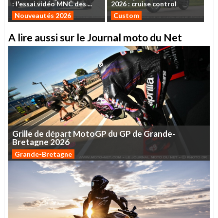
:
l'essai
vidéo
MNC
des
...
2026
:
cruise
control
Nouveautés 2026
Custom
A lire aussi sur le Journal moto du Net
Grille
de
départ
MotoGP
du
GP
de
Grande-
Bretagne
2026
Grande-Bretagne