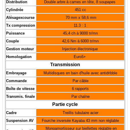
Distribution
Double arbre à cames en tête, 8 soupapes
Cylindrée
451 cc
Alésagexcourse
70 mm x 58,6 mm
Tx compression
11.3 : 1
Puissance
45,4 ch à 9000 tr/mn
Couple
42,6 Nm à 6000 tr/mn
Gestion moteur
Injection électronique
Homologation
Euro5+
Transmission
Embrayage
Multidisques en bain d'huile avec antidribble
Commande
Par câble
Boîte de vitesse
6 rapports
Transmis. finale
Par chaîne
Partie cycle
Cadre
Treillis tubulaire acier
Suspension AV
Fourche inversée Kayaba 43 mm non réglable
Monoamortisseur sur biellettes réglable en