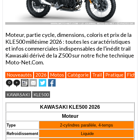
Moteur, partie cycle, dimensions, coloris et prix de la
KLE500 millésime 2026 : toutes les caractéristiques
et infos commerciales indispensables de l'inédit trail
Kawasaki dérivé de la Z500 sur notre fiche technique
Moto-Net.Com.
Nouveautés
2026
Motos
Catégorie
Trail
Pratique
Fiches
Imprimer
Envoyer
Partager
Partager
0
+
cet
sur
sur
article
Twitter
Facebook
KAWASAKI
KLE500
à
un
KAWASAKI KLE500 2026
ami
Moteur
Type
2-cylindres parallèle, 4-temps
Refroidissement
Liquide