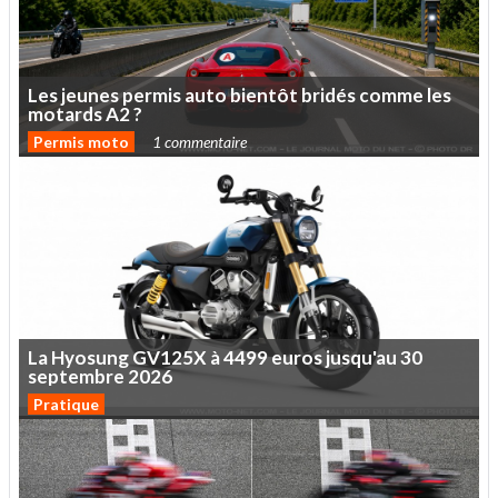
Les
jeunes
permis
auto
bientôt
bridés
comme
les
motards
A2
?
Permis moto
1 commentaire
La
Hyosung
GV125X
à
4499
euros
jusqu'au
30
septembre
2026
Pratique