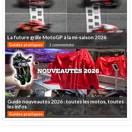
La
future
grille
MotoGP
à
la
mi-saison
2026
Guides pratiques
1 commentaire
Guide
nouveautés
2026
:
toutes
les
motos,
toutes
les
infos
Guides pratiques