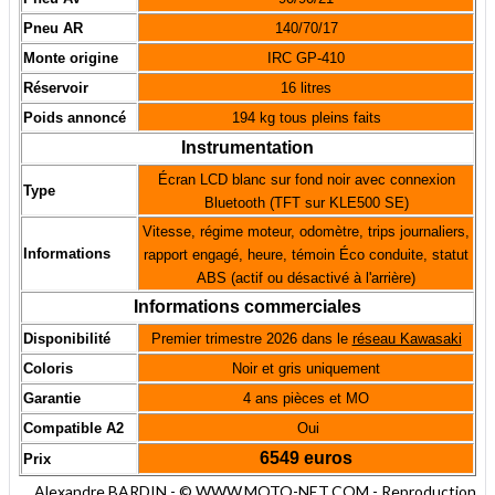
Pneu AR
140/70/17
Monte origine
IRC GP-410
Réservoir
16 litres
Poids annoncé
194 kg tous pleins faits
Instrumentation
Écran LCD blanc sur fond noir avec connexion
Type
Bluetooth (TFT sur KLE500 SE)
Vitesse, régime moteur, odomètre, trips journaliers,
Informations
rapport engagé, heure, témoin Éco conduite, statut
ABS (actif ou désactivé à l'arrière)
Informations commerciales
Disponibilité
Premier trimestre 2026 dans le
réseau Kawasaki
Coloris
Noir et gris uniquement
Garantie
4 ans pièces et MO
Compatible A2
Oui
6549 euros
Prix
Alexandre BARDIN - © WWW.MOTO-NET.COM - Reproduction