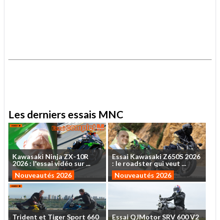
.
.
Les derniers essais MNC
Kawasaki
Ninja
ZX-10R
Essai
Kawasaki
Z650S
2026
2026
:
l'essai
vidéo
sur
...
:
le
roadster
qui
veut
...
Nouveautés 2026
Nouveautés 2026
Trident
et
Tiger
Sport
660
Essai
QJMotor
SRV
600
V2