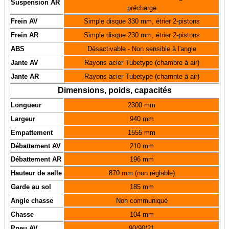
Suspension AR
précharge
Frein AV
Simple disque 330 mm, étrier 2-pistons
Frein AR
Simple disque 230 mm, étrier 2-pistons
ABS
Désactivable - Non sensible à l'angle
Jante AV
Rayons acier Tubetype (chambre à air)
Jante AR
Rayons acier Tubetype (chamnte à air)
Dimensions, poids, capacités
Longueur
2300 mm
Largeur
940 mm
Empattement
1555 mm
Débattement AV
210 mm
Débattement AR
196 mm
Hauteur de selle
870 mm (non réglable)
Garde au sol
185 mm
Angle chasse
Non communiqué
Chasse
104 mm
Pneu AV
90/90/21