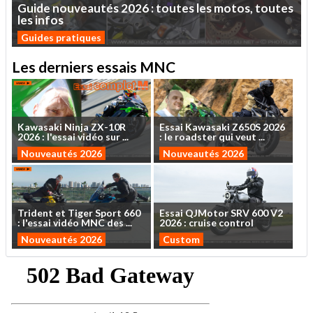
Guide
nouveautés
2026
:
toutes
les
motos,
toutes
les
infos
Guides pratiques
Les derniers essais MNC
Kawasaki
Ninja
ZX-10R
Essai
Kawasaki
Z650S
2026
2026
:
l'essai
vidéo
sur
...
:
le
roadster
qui
veut
...
Nouveautés 2026
Nouveautés 2026
Trident
et
Tiger
Sport
660
Essai
QJMotor
SRV
600
V2
:
l'essai
vidéo
MNC
des
...
2026
:
cruise
control
Nouveautés 2026
Custom