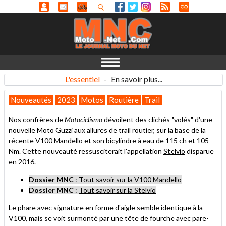
L'essentiel
-
En savoir plus...
Nouveautés
2023
Motos
Routière
Trail
Nos confrères de
Motociclismo
dévoilent des clichés "volés" d'une
nouvelle Moto Guzzi aux allures de trail routier, sur la base de la
récente
V100 Mandello
et son bicylindre à eau de 115 ch et 105
Nm. Cette nouveauté ressusciterait l'appellation
Stelvio
disparue
en 2016.
Dossier MNC
:
Tout savoir sur la V100 Mandello
Dossier MNC
:
Tout savoir sur la Stelvio
Le phare avec signature en forme d'aigle semble identique à la
V100, mais se voit surmonté par une tête de fourche avec pare-