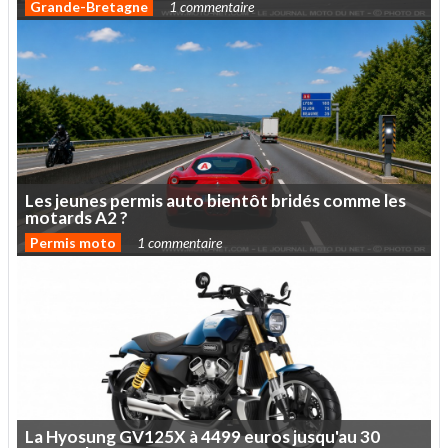
Grande-Bretagne
1 commentaire
Les
jeunes
permis
auto
bientôt
bridés
comme
les
motards
A2
?
Permis moto
1 commentaire
La
Hyosung
GV125X
à
4499
euros
jusqu'au
30