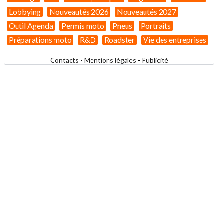
Lobbying
Nouveautés 2026
Nouveautés 2027
Outil Agenda
Permis moto
Pneus
Portraits
Préparations moto
R&D
Roadster
Vie des entreprises
Contacts
-
Mentions légales
-
Publicité