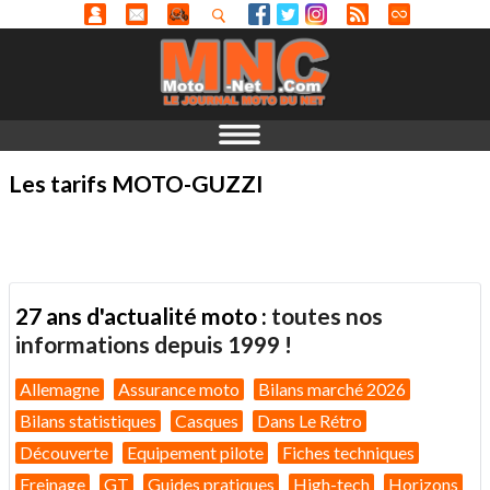
Les tarifs MOTO-GUZZI
27 ans d'actualité moto :
toutes nos
informations depuis 1999 !
Allemagne
Assurance moto
Bilans marché 2026
Bilans statistiques
Casques
Dans Le Rétro
Découverte
Equipement pilote
Fiches techniques
Freinage
GT
Guides pratiques
High-tech
Horizons