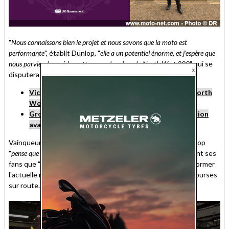
"
Nous connaissons bien le projet et nous savons que la moto est
performante
", établit Dunlop, "
elle a un potentiel énorme, et j’espère que
nous parviendrons à le mettre en valeur lors du North West 200
" qui se
disputera du 4 au 9 mai prochains.
Victoires de Dunlop et Todd en ouverture de la North
West 200 2025
Grosses bastons à la North West 200, petite tension
avant le Tourist Trophy
Vainqueur de trois course sur la NW200 2025, Michael Dunlop
"
pense que nous allons assister à de superbes courses
", mais prévient ses
fans que "
nous avons quelques haies à franchir
" avant de transformer
l'actuelle reine des circuits en une nouvelle patronne des courses
sur route.