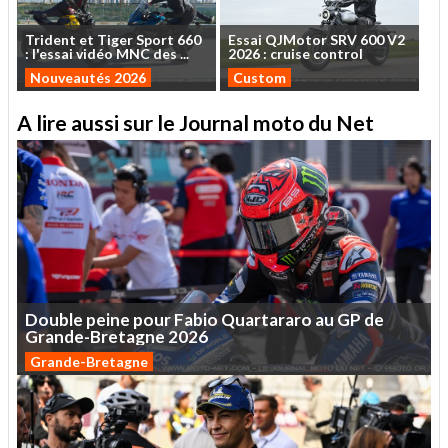
Trident
et
Tiger
Sport
660
Essai
QJMotor
SRV
600
V2
:
l'essai
vidéo
MNC
des
...
2026
:
cruise
control
Nouveautés 2026
Custom
A lire aussi sur le Journal moto du Net
Double
peine
pour
Fabio
Quartararo
au
GP
de
Grande-Bretagne
2026
Grande-Bretagne