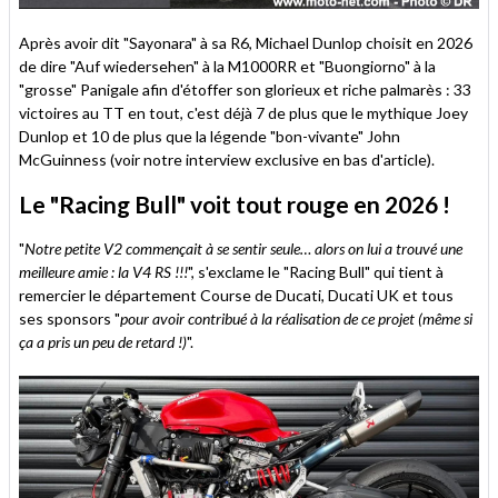
Après avoir dit "Sayonara" à sa R6, Michael Dunlop choisit en 2026
de dire "Auf wiedersehen" à la M1000RR et "Buongiorno" à la
"grosse" Panigale afin d'étoffer son glorieux et riche palmarès : 33
victoires au TT en tout, c'est déjà 7 de plus que le mythique Joey
Dunlop et 10 de plus que la légende "bon-vivante" John
McGuinness (voir notre interview exclusive en bas d'article).
Le "Racing Bull" voit tout rouge en 2026 !
"
Notre petite V2 commençait à se sentir seule… alors on lui a trouvé une
meilleure amie : la V4 RS !!!
", s'exclame le "Racing Bull" qui tient à
remercier le département Course de Ducati, Ducati UK et tous
ses sponsors "
pour avoir contribué à la réalisation de ce projet (même si
ça a pris un peu de retard !)
".