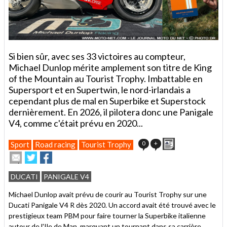
Si bien sûr, avec ses 33 victoires au compteur,
Michael Dunlop mérite amplement son titre de King
of the Mountain au Tourist Trophy. Imbattable en
Supersport et en Supertwin, le nord-irlandais a
cependant plus de mal en Superbike et Superstock
dernièrement. En 2026, il pilotera donc une Panigale
V4, comme c'était prévu en 2020...
Imprimer
0
+
Sport
Road racing
Tourist Trophy
Envoyer
Partager
Partager
cet
sur
sur
article
Twitter
Facebook
DUCATI
PANIGALE V4
à
un
Michael Dunlop avait prévu de courir au Tourist Trophy sur une
ami
Ducati Panigale V4 R dès 2020. Un accord avait été trouvé avec le
prestigieux team PBM pour faire tourner la Superbike italienne
autour de l'Ile de Man, marquant un tournant dans sa carrière