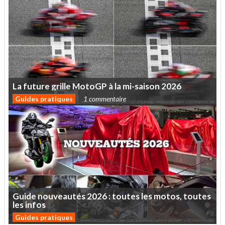
La
future
grille
MotoGP
à
la
mi-saison
2026
Guides pratiques
1 commentaire
Guide
nouveautés
2026
:
toutes
les
motos,
toutes
les
infos
Guides pratiques