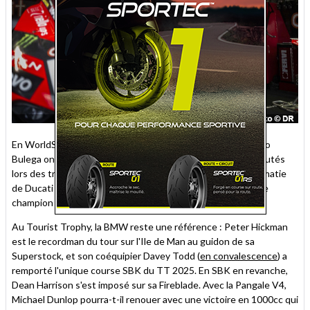
En WorldSBK en effet, la V4 R et son pilote de pointe Nicolo
Bulega ont remporté l'intégrité des courses et sprints disputés
lors des trois premières épreuves 2026. Pourtant, la suprématie
de Ducati avait été éclipsée par Toprak Razgatlioglu, double
champion du monde sur la M1000RR…
Au Tourist Trophy, la BMW reste une référence : Peter Hickman
est le recordman du tour sur l'Ile de Man au guidon de sa
Superstock, et son coéquipier Davey Todd (
en convalescence
) a
remporté l'unique course SBK du TT 2025. En SBK en revanche,
Dean Harrison s'est imposé sur sa Fireblade. Avec la Pangale V4,
Michael Dunlop pourra-t-il renouer avec une victoire en 1000cc qui