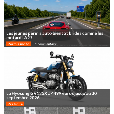
Les
jeunes
permis
auto
bientôt
bridés
comme
les
motards
A2
?
Permis moto
1 commentaire
La
Hyosung
GV125X
à
4499
euros
jusqu'au
30
septembre
2026
Pratique