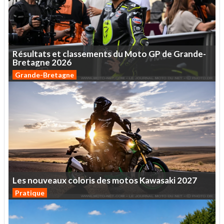
Résultats
et
classements
du
Moto
GP
de
Grande-
Bretagne
2026
Grande-Bretagne
Les
nouveaux
coloris
des
motos
Kawasaki
2027
Pratique