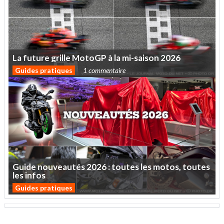
La
future
grille
MotoGP
à
la
mi-saison
2026
Guides pratiques
1 commentaire
Guide
nouveautés
2026
:
toutes
les
motos,
toutes
les
infos
Guides pratiques