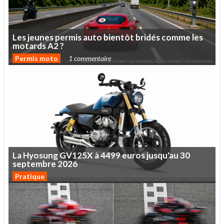
Les
jeunes
permis
auto
bientôt
bridés
comme
les
motards
A2
?
Permis moto
1 commentaire
La
Hyosung
GV125X
à
4499
euros
jusqu'au
30
septembre
2026
Pratique