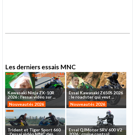
.
.
Les derniers essais MNC
Kawasaki
Ninja
ZX-10R
Essai
Kawasaki
Z650S
2026
2026
:
l'essai
vidéo
sur
...
:
le
roadster
qui
veut
...
Nouveautés 2026
Nouveautés 2026
Trident
et
Tiger
Sport
660
Essai
QJMotor
SRV
600
V2
:
l'essai
vidéo
MNC
des
...
2026
:
cruise
control