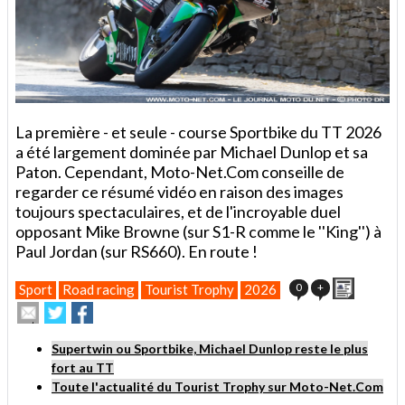
La première - et seule - course Sportbike du TT 2026
a été largement dominée par Michael Dunlop et sa
Paton. Cependant, Moto-Net.Com conseille de
regarder ce résumé vidéo en raison des images
toujours spectaculaires, et de l'incroyable duel
opposant Mike Browne (sur S1-R comme le ''King'') à
Paul Jordan (sur RS660). En route !
Imprimer
0
+
Sport
Road racing
Tourist Trophy
2026
Envoyer
Partager
Partager
cet
sur
sur
article
Twitter
Facebook
Supertwin ou Sportbike, Michael Dunlop reste le plus
à
fort au TT
un
ami
Toute l'actualité du Tourist Trophy sur Moto-Net.Com