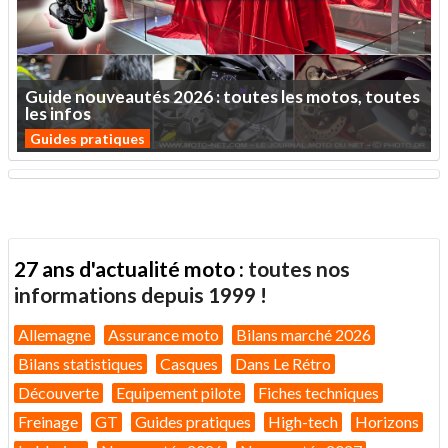
Guide
nouveautés
2026
:
toutes
les
motos,
toutes
les
infos
Guides pratiques
27 ans d'actualité moto :
toutes nos
informations depuis 1999 !
Allemagne
Assurance moto
Bilans marché 2026
Bilans statistiques
Casques
Dans Le Rétro
Découverte
Equipement pilote
Fiches techniques
Freinage
GT
Guides pratiques
High-tech
Horizons