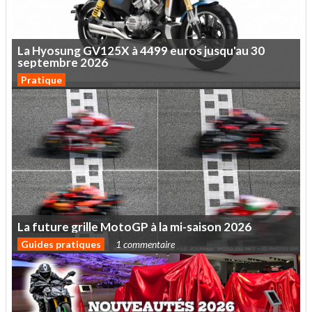
La
Hyosung
GV125X
à
4499
euros
jusqu'au
30
septembre
2026
Pratique
La
future
grille
MotoGP
à
la
mi-saison
2026
Guides pratiques
1 commentaire