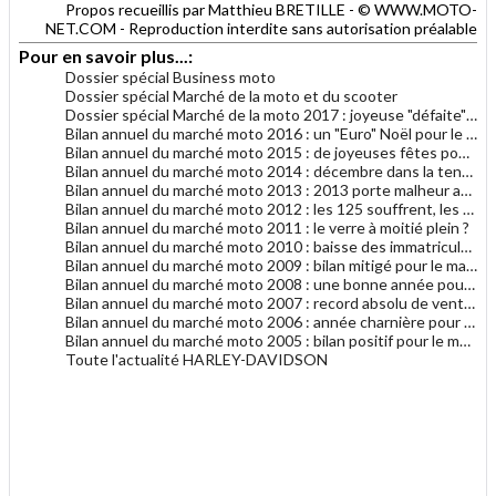
Propos recueillis par Matthieu BRETILLE - © WWW.MOTO-
NET.COM - Reproduction interdite sans autorisation préalable
Pour en savoir plus...:
Dossier spécial Business moto
Dossier spécial Marché de la moto et du scooter
Dossier spécial Marché de la moto 2017 : joyeuse "défaite" de fin d'année
Bilan annuel du marché moto 2016 : un "Euro" Noël pour le marché moto
Bilan annuel du marché moto 2015 : de joyeuses fêtes pour le marché moto
Bilan annuel du marché moto 2014 : décembre dans la tendance générale 2014
Bilan annuel du marché moto 2013 : 2013 porte malheur au marché du motocycle
Bilan annuel du marché moto 2012 : les 125 souffrent, les gros cubes résistent
Bilan annuel du marché moto 2011 : le verre à moitié plein ?
Bilan annuel du marché moto 2010 : baisse des immatriculations en 2010
Bilan annuel du marché moto 2009 : bilan mitigé pour le marché français de la moto
Bilan annuel du marché moto 2008 : une bonne année pour le motocycle en France
Bilan annuel du marché moto 2007 : record absolu de ventes de motocycles en France !
Bilan annuel du marché moto 2006 : année charnière pour les deux-roues en France ?
Bilan annuel du marché moto 2005 : bilan positif pour le marché de la moto
Toute l'actualité HARLEY-DAVIDSON
.