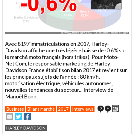
Avec 8197 immatriculations en 2017, Harley-
Davidson affiche une très légère baisse de -0,6% sur
le marché moto français (hors trikes). Pour Moto-
Net.Com, le responsable marketing de Harley-
Davidson France établit son bilan 2017 et revient sur
les principaux sujets de l'année : 80 km/h,
motorisation électrique, véhicules autonomes,
nouvelles tendances du secteur... Interview de
Manoël Bonn.
Imprime
0
+
Business
Bilans marché
2017
Interviews
Envoyer
Partager
Partager
cet
sur
sur
article
Twitter
Facebook
HARLEY-DAVIDSON
à