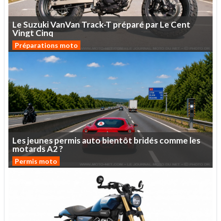
Le
Suzuki
VanVan
Track-T
préparé
par
Le
Cent
Vingt
Cinq
Préparations moto
Les
jeunes
permis
auto
bientôt
bridés
comme
les
motards
A2
?
Permis moto