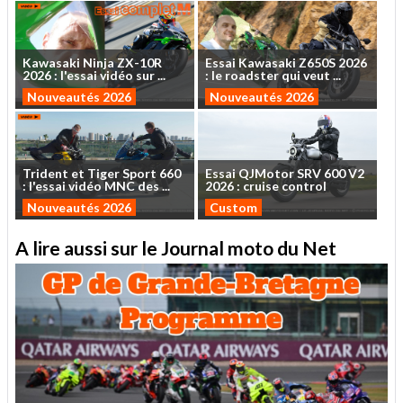
Kawasaki
Ninja
ZX-10R
Essai
Kawasaki
Z650S
2026
2026
:
l'essai
vidéo
sur
...
:
le
roadster
qui
veut
...
Nouveautés 2026
Nouveautés 2026
Trident
et
Tiger
Sport
660
Essai
QJMotor
SRV
600
V2
:
l'essai
vidéo
MNC
des
...
2026
:
cruise
control
Nouveautés 2026
Custom
A lire aussi sur le Journal moto du Net