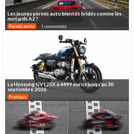
Les
jeunes
permis
auto
bientôt
bridés
comme
les
motards
A2
?
Permis moto
1 commentaire
La
Hyosung
GV125X
à
4499
euros
jusqu'au
30
septembre
2026
Pratique