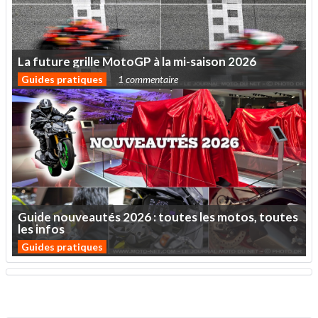
La
future
grille
MotoGP
à
la
mi-saison
2026
Guides pratiques
1 commentaire
Guide
nouveautés
2026
:
toutes
les
motos,
toutes
les
infos
Guides pratiques