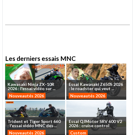
.
.
Les derniers essais MNC
Kawasaki
Ninja
ZX-10R
Essai
Kawasaki
Z650S
2026
2026
:
l'essai
vidéo
sur
...
:
le
roadster
qui
veut
...
Nouveautés 2026
Nouveautés 2026
Trident
et
Tiger
Sport
660
Essai
QJMotor
SRV
600
V2
:
l'essai
vidéo
MNC
des
...
2026
:
cruise
control
Nouveautés 2026
Custom