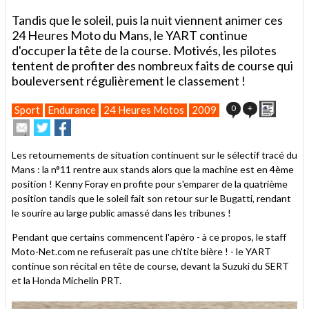
Tandis que le soleil, puis la nuit viennent animer ces
24 Heures Moto du Mans, le YART continue
d'occuper la tête de la course. Motivés, les pilotes
tentent de profiter des nombreux faits de course qui
bouleversent régulièrement le classement !
Imprim
0
+
Sport
Endurance
24 Heures Motos
2009
Envoyer
Partager
Partager
cet
sur
sur
article
Twitter
Facebook
Les retournements de situation continuent sur le sélectif tracé du
à
Mans : la n°11 rentre aux stands alors que la machine est en 4ème
un
position ! Kenny Foray en profite pour s'emparer de la quatrième
ami
position tandis que le soleil fait son retour sur le Bugatti, rendant
le sourire au large public amassé dans les tribunes !
Pendant que certains commencent l'apéro - à ce propos, le staff
Moto-Net.com ne refuserait pas une ch'tite bière ! - le YART
continue son récital en tête de course, devant la Suzuki du SERT
et la Honda Michelin PRT.