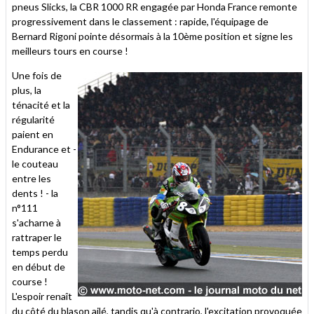
pneus Slicks, la CBR 1000 RR engagée par Honda France remonte
progressivement dans le classement : rapide, l'équipage de
Bernard Rigoni pointe désormais à la 10ème position et signe les
meilleurs tours en course !
Une fois de
plus, la
ténacité et la
régularité
paient en
Endurance et -
le couteau
entre les
dents ! - la
n°111
s'acharne à
rattraper le
temps perdu
en début de
course !
L'espoir renaît
du côté du blason ailé, tandis qu'à contrario, l'excitation provoquée