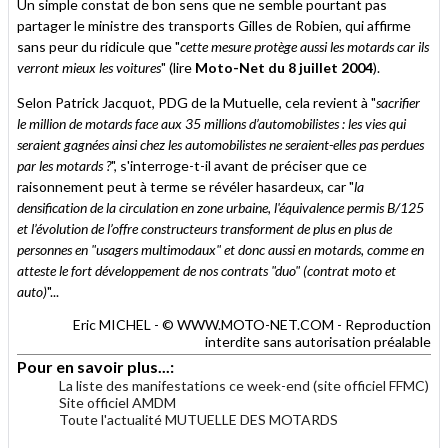
Un simple constat de bon sens que ne semble pourtant pas
partager le ministre des transports Gilles de Robien, qui affirme
sans peur du ridicule que "
cette mesure protège aussi les motards car ils
verront mieux les voitures
" (lire
Moto-Net du 8 juillet 2004
).
Selon Patrick Jacquot, PDG de la Mutuelle, cela revient à "
sacrifier
le million de motards face aux 35 millions d’automobilistes : les vies qui
seraient gagnées ainsi chez les automobilistes ne seraient-elles pas perdues
par les motards ?
", s'interroge-t-il avant de préciser que ce
raisonnement peut à terme se révéler hasardeux, car "
la
densification de la circulation en zone urbaine, l'équivalence permis B/125
et l’évolution de l’offre constructeurs transforment de plus en plus de
personnes en "usagers multimodaux" et donc aussi en motards, comme en
atteste le fort développement de nos contrats "duo" (contrat moto et
auto)
"...
Eric MICHEL - © WWW.MOTO-NET.COM - Reproduction
interdite sans autorisation préalable
Pour en savoir plus...:
La liste des manifestations ce week-end (site officiel FFMC)
Site officiel AMDM
Toute l'actualité MUTUELLE DES MOTARDS