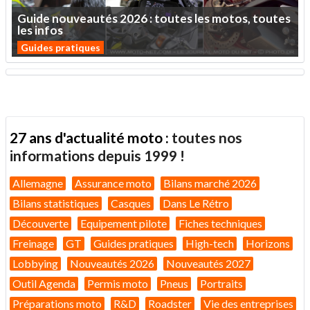
Guide
nouveautés
2026
:
toutes
les
motos,
toutes
les
infos
Guides pratiques
27 ans d'actualité moto :
toutes nos
informations depuis 1999 !
Allemagne
Assurance moto
Bilans marché 2026
Bilans statistiques
Casques
Dans Le Rétro
Découverte
Equipement pilote
Fiches techniques
Freinage
GT
Guides pratiques
High-tech
Horizons
Lobbying
Nouveautés 2026
Nouveautés 2027
Outil Agenda
Permis moto
Pneus
Portraits
Préparations moto
R&D
Roadster
Vie des entreprises