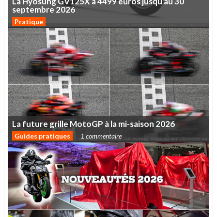
La
Hyosung
GV125X
à
4499
euros
jusqu'au
30
septembre
2026
Pratique
La
future
grille
MotoGP
à
la
mi-saison
2026
Guides pratiques
1 commentaire