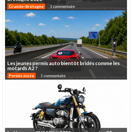
Grande-Bretagne
1 commentaire
Les
jeunes
permis
auto
bientôt
bridés
comme
les
motards
A2
?
Permis moto
1 commentaire