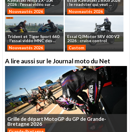
Kawasaki
Ninja
ZX-10R
Essai
Kawasaki
Z650S
2026
2026
:
l'essai
vidéo
sur
...
:
le
roadster
qui
veut
...
Nouveautés 2026
Nouveautés 2026
Trident
et
Tiger
Sport
660
Essai
QJMotor
SRV
600
V2
:
l'essai
vidéo
MNC
des
...
2026
:
cruise
control
Nouveautés 2026
Custom
A lire aussi sur le Journal moto du Net
Grille
de
départ
MotoGP
du
GP
de
Grande-
Bretagne
2026
Grande-Bretagne