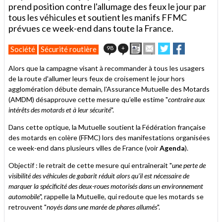
prend position contre l'allumage des feux le jour par
tous les véhicules et soutient les manifs FFMC
prévues ce week-end dans toute la France.
Imprimer
Envoyer
Partager
Partager
98
+
Société
Sécurité routière
cet
sur
sur
article
Twitter
Facebook
Alors que la campagne visant à recommander à tous les usagers
à
de la route d'allumer leurs feux de croisement le jour hors
un
agglomération débute demain, l'Assurance Mutuelle des Motards
ami
(AMDM) désapprouve cette mesure qu’elle estime "
contraire aux
intérêts des motards et à leur sécurité
".
Dans cette optique, la Mutuelle soutient la Fédération française
des motards en colère (FFMC) lors des manifestations organisées
ce week-end dans plusieurs villes de France (voir
Agenda
).
Objectif : le retrait de cette mesure qui entraînerait "
une perte de
visibilité des véhicules de gabarit réduit alors qu'il est nécessaire de
marquer la spécificité des deux-roues motorisés dans un environnement
automobile
", rappelle la Mutuelle, qui redoute que les motards se
retrouvent "
noyés dans une marée de phares allumés
".