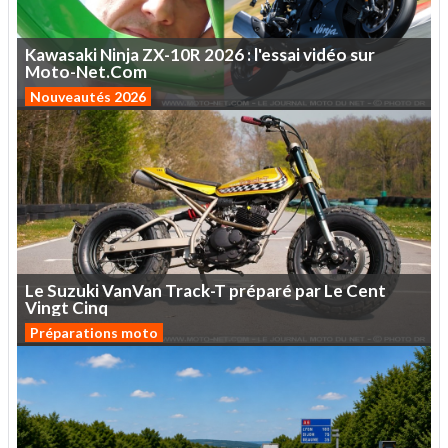
Kawasaki
Ninja
ZX-10R
2026
:
l'essai
vidéo
sur
Moto-Net.Com
Nouveautés 2026
Le
Suzuki
VanVan
Track-T
préparé
par
Le
Cent
Vingt
Cinq
Préparations moto