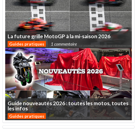
La
future
grille
MotoGP
à
la
mi-saison
2026
Guides pratiques
1 commentaire
Guide
nouveautés
2026
:
toutes
les
motos,
toutes
les
infos
Guides pratiques