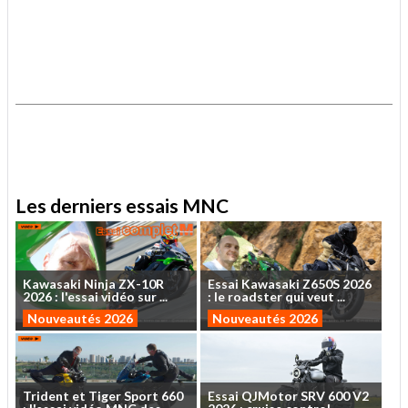
.
.
Les derniers essais MNC
Kawasaki
Ninja
ZX-10R
Essai
Kawasaki
Z650S
2026
2026
:
l'essai
vidéo
sur
...
:
le
roadster
qui
veut
...
Nouveautés 2026
Nouveautés 2026
Trident
et
Tiger
Sport
660
Essai
QJMotor
SRV
600
V2