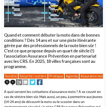
Quand et comment débuter la moto dans de bonnes
conditions ? Dès 14 ans et sur une piste itinérante
gérée par des professionnels de la route bien sûr !
C'est ce que propose depuis un quart de siècle (!)
l'association Assurance Prévention en partenariat
avec les CRS. En 2025, 18 villes françaises sont au
programme.
Société
Sécurité routière
Pratique
Agenda
Assurance moto
Imprimer
Envoyer
Partager
Partager
0
+
cet
sur
sur
article
Twitter
Facebook
À quoi servent les cotisations d'assurance moto ? À se couvrir en
à
cas de sinistre bien sûr. Mais aussi, un peu, à permettre aux jeunes
un
(14-24 ans) de découvrir la moto ou le scooter dans un
ami
environnement sécurisé : la piste CRS/Assurance Prévention qui