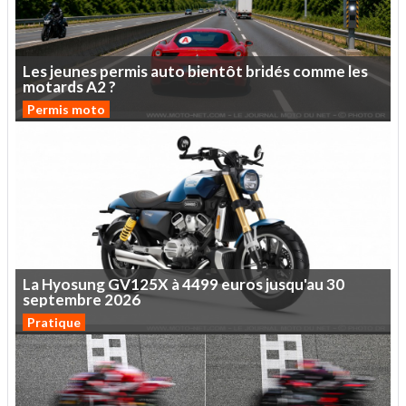
Les
jeunes
permis
auto
bientôt
bridés
comme
les
motards
A2
?
Permis moto
La
Hyosung
GV125X
à
4499
euros
jusqu'au
30
septembre
2026
Pratique