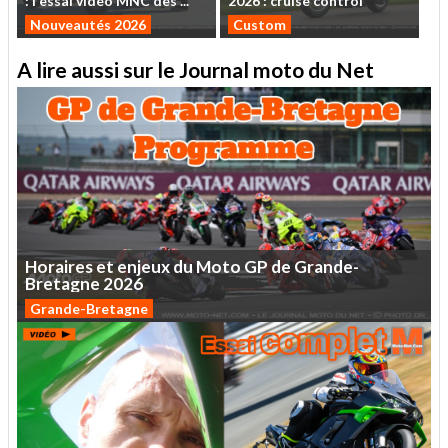
:
l'essai
vidéo
MNC
des
...
2026
:
cruise
control
Nouveautés 2026
Custom
A lire aussi sur le Journal moto du Net
Horaires
et
enjeux
du
Moto
GP
de
Grande-
Bretagne
2026
Grande-Bretagne