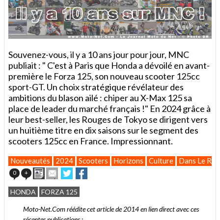
Souvenez-vous, il y a 10 ans jour pour jour, MNC
publiait : " C'est à Paris que Honda a dévoilé en avant-
première le Forza 125, son nouveau scooter 125cc
sport-GT. Un choix stratégique révélateur des
ambitions du blason ailé : chiper au X-Max 125 sa
place de leader du marché français !" En 2024 grâce à
leur best-seller, les Rouges de Tokyo se dirigent vers
un huitième titre en dix saisons sur le segment des
scooters 125cc en France. Impressionnant.
Nouveautés
2024
Scooters
Horizons
Culture
Dans Le Rét
Imprimer
Envoyer
Partager
Partager
0
+
cet
sur
sur
article
Twitter
Facebook
HONDA
FORZA 125
à
un
Moto-Net.Com réédite cet article de 2014 en lien direct avec ces
ami
récentes publications :