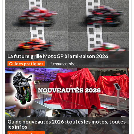
La
future
grille
MotoGP
à
la
mi-saison
2026
Guides pratiques
1 commentaire
Guide
nouveautés
2026
:
toutes
les
motos,
toutes
les
infos