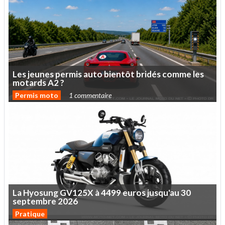
Les
jeunes
permis
auto
bientôt
bridés
comme
les
motards
A2
?
Permis moto
1 commentaire
La
Hyosung
GV125X
à
4499
euros
jusqu'au
30
septembre
2026
Pratique