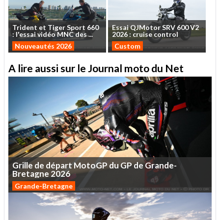
Trident
et
Tiger
Sport
660
Essai
QJMotor
SRV
600
V2
:
l'essai
vidéo
MNC
des
...
2026
:
cruise
control
Nouveautés 2026
Custom
A lire aussi sur le Journal moto du Net
Grille
de
départ
MotoGP
du
GP
de
Grande-
Bretagne
2026
Grande-Bretagne