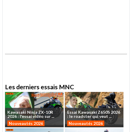
.
.
Les derniers essais MNC
Kawasaki
Ninja
ZX-10R
Essai
Kawasaki
Z650S
2026
2026
:
l'essai
vidéo
sur
...
:
le
roadster
qui
veut
...
Nouveautés 2026
Nouveautés 2026