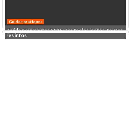
Guide
nouveautés
2026
:
toutes
les
motos,
toutes
les
infos
Guides pratiques