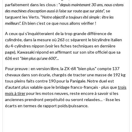
parfaitement dans les clous : "
depuis maintenant 30 ans, nous créons
des machines d'exception aussi à l'aise sur route que sur piste
", se
targuent les Verts. "
Notre objectif a toujours été simple : être les
meilleurs
". Eh bien c'est ce que nous allons vérifier !
A ceux qui s'inquiéteraient de la trop grande différence de
cylindrée, dans la mesure où 263 cc séparent le bicylindre italien
du 4-cylindres nippon (voir les fiches techniques en dernière
page), Kawasaki répond en affirmant sur son site officiel que sa
636 est "
bien plus qu'une 600
"...
Pour preuve : en version libre, la ZX-6R "bien plus" compte 137
chevaux dans son écurie, chargés de tracter une masse de 192 kg
tous pleins faits contre 190 pour la Panigale. Notre duel est
d'autant plus valable que le bridage franco-français - plus que
trois
mois à tirer
pour les motos neuves, reste encore à savoir si les
anciennes prendront perpétuité ou seront relaxées... - lisse les
écarts en termes de rapport poids/puissance.