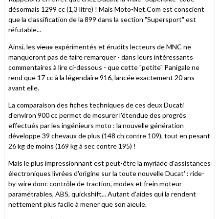
désormais 1299 cc (1,3 litre) ! Mais Moto-Net.Com est conscient
que la classification de la 899 dans la section "Supersport" est
réfutable...
Ainsi, les
vieux
expérimentés et érudits lecteurs de MNC ne
manqueront pas de faire remarquer - dans leurs intéressants
commentaires à lire ci-dessous - que cette "petite" Panigale ne
rend que 17 cc à la légendaire 916, lancée exactement 20 ans
avant elle.
La comparaison des fiches techniques de ces deux Ducati
d'environ 900 cc permet de mesurer l'étendue des progrès
effectués par les ingénieurs moto : la nouvelle génération
développe 39 chevaux de plus (148 ch contre 109), tout en pesant
26 kg de moins (169 kg à sec contre 195) !
Mais le plus impressionnant est peut-être la myriade d'assistances
électroniques livrées d'origine sur la toute nouvelle Ducat' : ride-
by-wire donc contrôle de traction, modes et frein moteur
paramétrables, ABS, quickshift... Autant d'aides qui la rendent
nettement plus facile à mener que son aïeule.