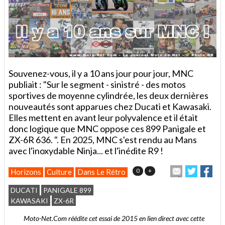
Souvenez-vous, il y a 10 ans jour pour jour, MNC
publiait : "Sur le segment - sinistré - des motos
sportives de moyenne cylindrée, les deux dernières
nouveautés sont apparues chez Ducati et Kawasaki.
Elles mettent en avant leur polyvalence et il était
donc logique que MNC oppose ces 899 Panigale et
ZX-6R 636. ". En 2025, MNC s'est rendu au Mans
avec l'inoxydable Ninja... et l'inédite R9 !
Imprimer
Envoyer
Partager
Par
0
+
Horizons
Culture
Dans Le Rétro
cet
sur
sur
article
Twitter
Facebo
DUCATI
PANIGALE 899
à
KAWASAKI
ZX-6R
un
ami
Moto-Net.Com réédite cet essai de 2015 en lien direct avec cette