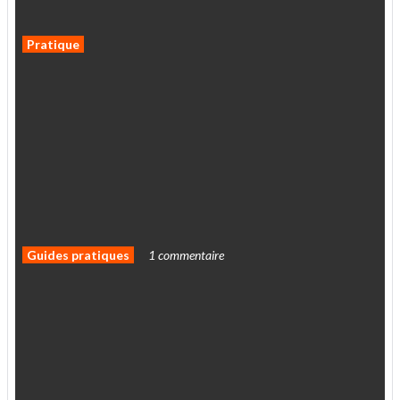
La
Hyosung
GV125X
à
4499
euros
jusqu'au
30
septembre
2026
Pratique
La
future
grille
MotoGP
à
la
mi-saison
2026
Guides pratiques
1 commentaire