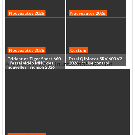
Kawasaki
Ninja
ZX-10R
Essai
Kawasaki
Z650S
2026
2026
:
l'essai
vidéo
sur
...
:
le
roadster
qui
veut
...
Nouveautés 2026
Nouveautés 2026
Trident
et
Tiger
Sport
660
Essai
QJMotor
SRV
600
V2
:
l'essai
vidéo
MNC
des
...
2026
:
cruise
control
Nouveautés 2026
Custom
A lire aussi sur le Journal moto du Net
Marco
Bezzecchi
ouvre
le
GP
de
Grande-Bretagne
2026