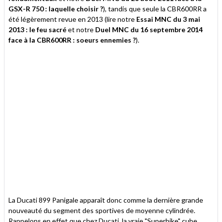
GSX-R 750 : laquelle choisir ?
), tandis que seule la CBR600RR a
été légèrement revue en 2013 (lire notre
Essai MNC du 3 mai
2013 : le feu sacré
et notre
Duel MNC du 16 septembre 2014
face à la CBR600RR : soeurs ennemies ?
).
La Ducati 899 Panigale apparaît donc comme la dernière grande
nouveauté du segment des sportives de moyenne cylindrée.
Rappelons en effet que chez Ducati, la vraie "Superbike" cube