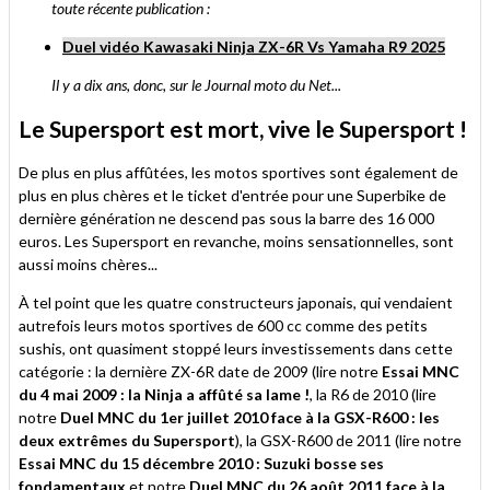
toute récente publication :
Duel vidéo Kawasaki Ninja ZX-6R Vs Yamaha R9 2025
Il y a dix ans, donc, sur le Journal moto du Net...
Le Supersport est mort, vive le Supersport !
De plus en plus affûtées, les motos sportives sont également de
plus en plus chères et le ticket d'entrée pour une Superbike de
dernière génération ne descend pas sous la barre des 16 000
euros. Les Supersport en revanche, moins sensationnelles, sont
aussi moins chères...
À tel point que les quatre constructeurs japonais, qui vendaient
autrefois leurs motos sportives de 600 cc comme des petits
sushis, ont quasiment stoppé leurs investissements dans cette
catégorie : la dernière ZX-6R date de 2009 (lire notre
Essai MNC
du 4 mai 2009 : la Ninja a affûté sa lame !
, la R6 de 2010 (lire
notre
Duel MNC du 1er juillet 2010 face à la GSX-R600 : les
deux extrêmes du Supersport
), la GSX-R600 de 2011 (lire notre
Essai MNC du 15 décembre 2010 : Suzuki bosse ses
fondamentaux
et notre
Duel MNC du 26 août 2011 face à la