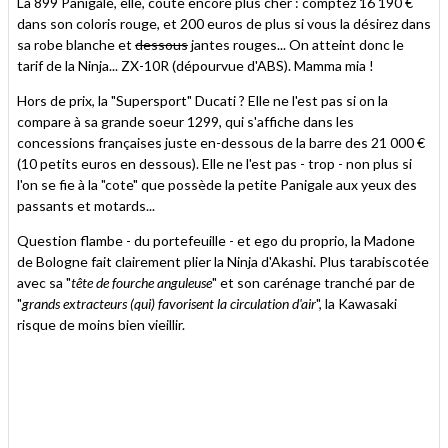
La 899 Panigale, elle, coûte encore plus cher : comptez 16 190 €
dans son coloris rouge, et 200 euros de plus si vous la désirez dans
sa robe blanche et
dessous
jantes rouges... On atteint donc le
tarif de la Ninja... ZX-10R (dépourvue d'ABS). Mamma mia !
Hors de prix, la "Supersport" Ducati ? Elle ne l'est pas si on la
compare à sa grande soeur 1299, qui s'affiche dans les
concessions françaises juste en-dessous de la barre des 21 000 €
(10 petits euros en dessous). Elle ne l'est pas - trop - non plus si
l'on se fie à la "cote" que possède la petite Panigale aux yeux des
passants et motards...
Question flambe - du portefeuille - et ego du proprio, la Madone
de Bologne fait clairement plier la Ninja d'Akashi. Plus tarabiscotée
avec sa "
tête de fourche anguleuse
" et son carénage tranché par de
"
grands extracteurs (qui) favorisent la circulation d'air
", la Kawasaki
risque de moins bien vieillir.