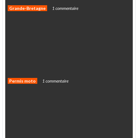
Bretagne
2026
Grande-Bretagne
1 commentaire
Les
jeunes
permis
auto
bientôt
bridés
comme
les
motards
A2
?
Permis moto
1 commentaire