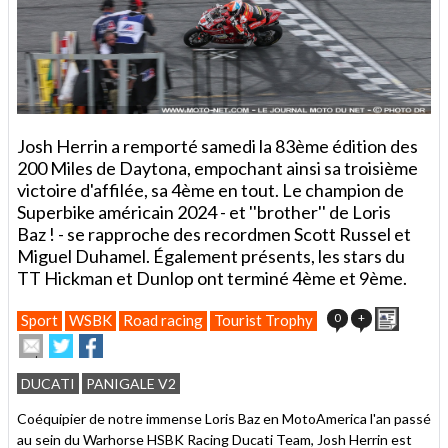
Josh Herrin a remporté samedi la 83ème édition des
200 Miles de Daytona, empochant ainsi sa troisième
victoire d'affilée, sa 4ème en tout. Le champion de
Superbike américain 2024 - et ''brother'' de Loris
Baz ! - se rapproche des recordmen Scott Russel et
Miguel Duhamel. Également présents, les stars du
TT Hickman et Dunlop ont terminé 4ème et 9ème.
Imprime
0
+
Sport
WSBK
Road racing
Tourist Trophy
Envoyer
Partager
Partager
cet
sur
sur
article
Twitter
Facebook
DUCATI
PANIGALE V2
à
un
Coéquipier de notre immense Loris Baz en MotoAmerica l'an passé
ami
au sein du Warhorse HSBK Racing Ducati Team, Josh Herrin est