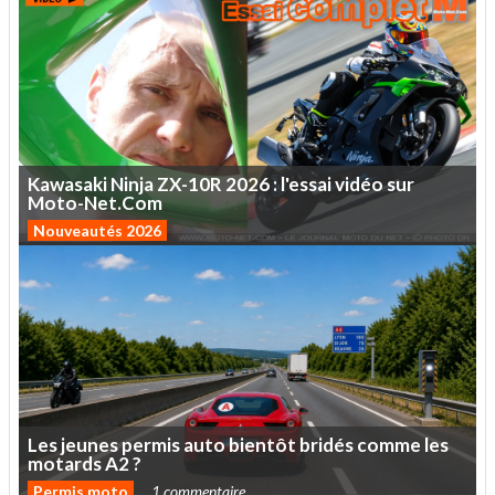
Kawasaki
Ninja
ZX-10R
2026
:
l'essai
vidéo
sur
Moto-Net.Com
Nouveautés 2026
Les
jeunes
permis
auto
bientôt
bridés
comme
les
motards
A2
?
Permis moto
1 commentaire