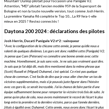
Mountain" Dunlop pilotait pour l'occasion une Panigale V2.
Attention, "MD" pilotait l'ancien modèle 959 de la Supersport de
Bologne et non la toute nouvelle version, tout comme Josh Herrin.
La première Yamaha R6 complète le Top 10… La R9 fera-t-elle
mieux en 2025 ? Restez connectés !
Daytona 200 2024 : déclarations des pilotes
Josh Herrin, Ducati Panigale V2 n°2 : vainqueur
"
Avec la configuration de la chicane cette année, je pense qu'elle nous a
ralenti de quelques dixièmes. Les gars ont donc redéfini cette (Panigale) V2.
Je pense que Cam (Petersen) va connaître une bonne année avec cette
machine. Honnêtement, je suis sans voix. Je ne sais pas vraiment quoi dire.
Je sais que je l'ai déjà dit, mais être mentionné dans la même phrase que
(Scott) Russell et (Miguel) Duhamel, c'est spécial. Ce n'est pas quelque
chose de commun. C'est facile de dire que je veux aller chercher un tas de
victoires supplémentaires, mais si je pouvais juste figurer dans l'histoire
avec ces gars-là, ce serait incroyable. J'ai la chance de faire partie d'une
équipe suffisamment bonne pour remporter la victoire trois fois de suite. Je
pense qu'en plus de cela, nous avons maintenant le record de l'écart le plus
long entre la première et la dernière victoire, parce que l'année dernière,
j'étais à égalité avec Duhamel. Cette année, nous avons donc l'écart le plus