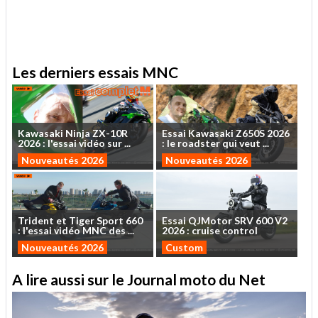
.
Les derniers essais MNC
Kawasaki
Ninja
ZX-10R
Essai
Kawasaki
Z650S
2026
2026
:
l'essai
vidéo
sur
...
:
le
roadster
qui
veut
...
Nouveautés 2026
Nouveautés 2026
Trident
et
Tiger
Sport
660
Essai
QJMotor
SRV
600
V2
:
l'essai
vidéo
MNC
des
...
2026
:
cruise
control
Nouveautés 2026
Custom
A lire aussi sur le Journal moto du Net