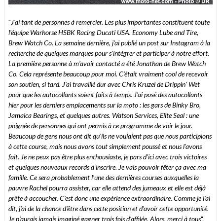
"
J'ai tant de personnes à remercier. Les plus importantes constituent toute
l'équipe Warhorse HSBK Racing Ducati USA. Economy Lube and Tire,
Brew Watch Co. La semaine dernière, j'ai publié un post sur Instagram à la
recherche de quelques marques pour s'intégrer et participer à notre effort.
La première personne à m'avoir contacté a été Jonathan de Brew Watch
Co. Cela représente beaucoup pour moi. C'était vraiment cool de recevoir
son soutien, si tard. J'ai travaillé dur avec Chris Kruzel de Drippin' Wet
pour que les autocollants soient faits à temps. J'ai posé des autocollants
hier pour les derniers emplacements sur la moto : les gars de Binky Bro,
Jamaica Bearings, et quelques autres. Watson Services, Elite Seal : une
poignée de personnes qui ont permis à ce programme de voir le jour.
Beaucoup de gens nous ont dit qu'ils ne voulaient pas que nous participions
à cette course, mais nous avons tout simplement poussé et nous l'avons
fait. Je ne peux pas être plus enthousiaste, je pars d'ici avec trois victoires
et quelques nouveaux records à inscrire. Je vais pouvoir fêter ça avec ma
famille. Ce sera probablement l'une des dernières courses auxquelles la
pauvre Rachel pourra assister, car elle attend des jumeaux et elle est déjà
prête à accoucher. C'est donc une expérience extraordinaire. Comme je l'ai
dit, j'ai de la chance d'être dans cette position et d'avoir cette opportunité.
Je n'aurais jamais imaginé gagner trois fois d'affilée. Alors, merci à tous
".