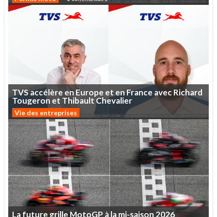
TVS
accélère
en
Europe
et
en
France
avec
Richard
Tougeron
et
Thibault
Chevalier
Vie des entreprises
La
future
grille
MotoGP
à
la
mi-saison
2026