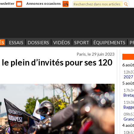
Rechercher
wsletter
Annonces occasions
Formulaire de recherche
ÉS
ESSAIS
DOSSIERS
VIDÉOS
SPORT
ÉQUIPEMENTS
P
Paris, le
29 juin 2023
le plein d’invités pour ses 120
6 aoû
12h3
2027
5 aoû
17h3
Breta
11h3
Bagge
09h5
Grand
4 aoû
10h5