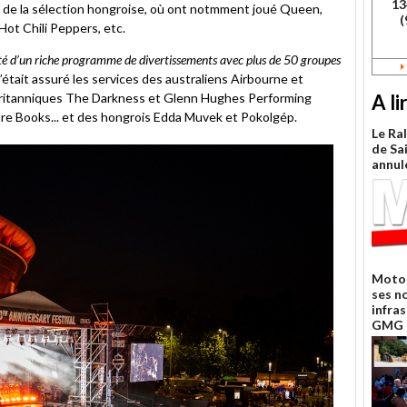
13
l de la sélection hongroise, où ont notmment joué Queen,
(
Hot Chili Peppers, etc.
ofité d’un riche programme de divertissements avec plus de 50 groupes
 s’était assuré les services des australiens Airbourne et
A li
 britanniques The Darkness et Glenn Hughes Performing
re Books... et des hongrois Edda Muvek et Pokolgép.
Le Ra
de Sa
annul
Moto 
ses n
infra
GMG 