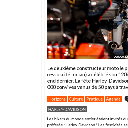
Le deuxième constructeur moto le pl
ressuscité Indian) a célébré son 12
end dernier. La fête Harley-Davidson
000 convives venus de 50 pays à trav
Horizons
Culture
Pratique
Agenda
HARLEY-DAVIDSON
Les bikers du monde entier étaient invités du
préférée : Harley-Davidson ! Les festivités 