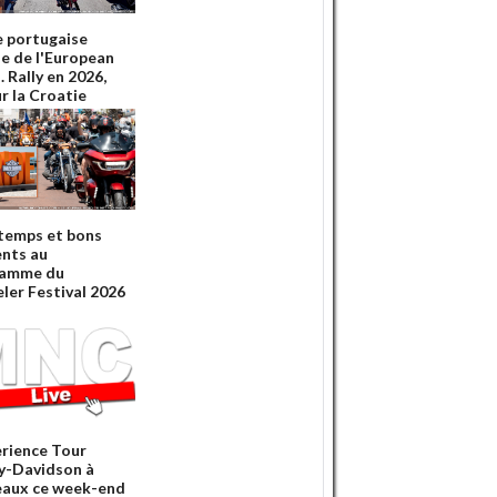
e portugaise
ie de l'European
 Rally en 2026,
r la Croatie
temps et bons
nts au
ramme du
ler Festival 2026
erience Tour
y-Davidson à
aux ce week-end