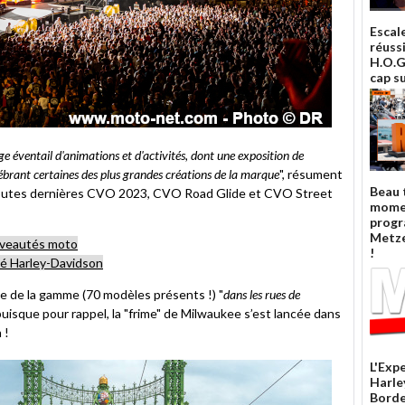
Escal
réuss
H.O.G.
cap su
large éventail d'animations et d'activités, dont une exposition de
brant certaines des plus grandes créations de la marque
", résument
Beau 
 toutes dernières CVO 2023, CVO Road Glide et CVO Street
mome
prog
Metze
uveautés moto
!
té Harley-Davidson
le de la gamme (70 modèles présents !) "
dans les rues de
 puisque pour rappel, la "frime" de Milwaukee s’est lancée dans
 !
L'Exp
Harle
Borde