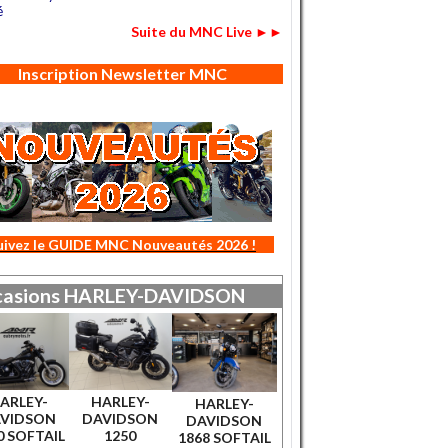
é
Suite du MNC Live ►►
Inscription Newsletter MNC
uivez le GUIDE MNC Nouveautés 2026 !
asions
HARLEY-DAVIDSON
ARLEY-
HARLEY-
HARLEY-
VIDSON
DAVIDSON
DAVIDSON
0 SOFTAIL
1250
1868 SOFTAIL