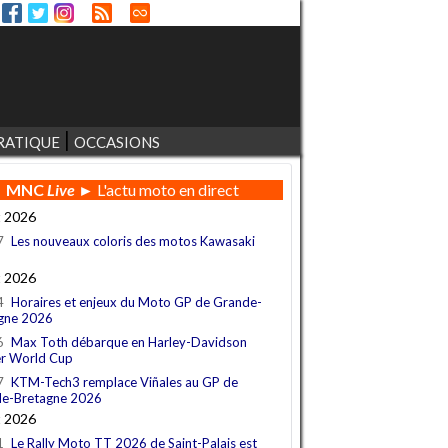
RATIQUE
OCCASIONS
MNC
Live
► L'actu moto en direct
t 2026
7
Les nouveaux coloris des motos Kawasaki
t 2026
4
Horaires et enjeux du Moto GP de Grande-
gne 2026
6
Max Toth débarque en Harley-Davidson
r World Cup
7
KTM-Tech3 remplace Viñales au GP de
e-Bretagne 2026
t 2026
1
Le Rally Moto TT 2026 de Saint-Palais est