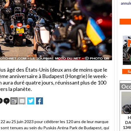
annul
us âgé des États-Unis (deux ans de moins que le
S
0ème anniversaire à Budapest (Hongrie) le week-
 aura duré quatre jours, réunissant plus de 100
Occ
ers la planète.
Imprimer
Envoyer
Partager
Partager
0
+
cet
sur
sur
article
Twitter
Facebook
à
H
un
 22 au 25 juin 2023 pour célébrer les 120 ans de leur marque
DA
ami
134
se sont tenues au sein du Puskás Aréna Park de Budapest, qui