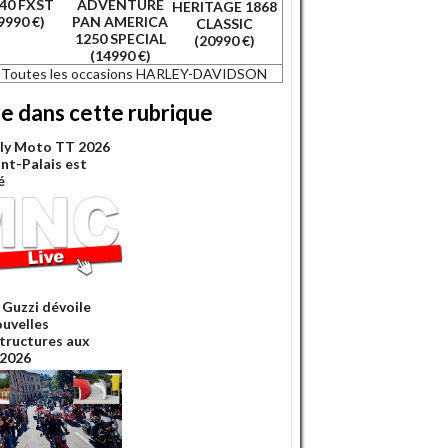
40 FXST
ADVENTURE
HERITAGE 1868
9990 €)
PAN AMERICA
CLASSIC
1250 SPECIAL
(20990 €)
(14990 €)
Toutes les occasions HARLEY-DAVIDSON
re dans cette rubrique
lly Moto TT 2026
int-Palais est
é
Guzzi dévoile
ouvelles
structures aux
2026