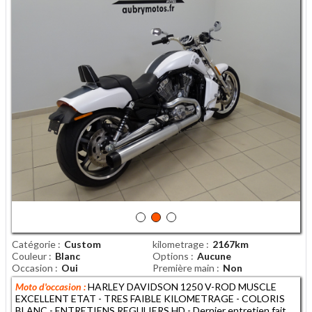
Catégorie
Custom
kilometrage
2167km
Couleur
Blanc
Options
Aucune
Occasion
Oui
Première main
Non
Moto d'occasion :
HARLEY DAVIDSON 1250 V-ROD MUSCLE
EXCELLENT ETAT - TRES FAIBLE KILOMETRAGE - COLORIS
BLANC - ENTRETIENS REGULIERS HD - Dernier entretien fait