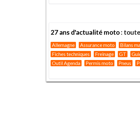
27 ans d'actualité moto :
toute
Allemagne
Assurance moto
Bilans m
Fiches techniques
Freinage
GT
Gui
Outil Agenda
Permis moto
Pneus
P