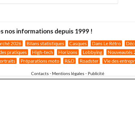
s nos informations depuis 1999 !
arché 2026
Bilans statistiques
Casques
Dans Le Rétro
Déc
des pratiques
High-tech
Horizons
Lobbying
Nouveautés 
ortraits
Préparations moto
R&D
Roadster
Vie des entrepr
Contacts
-
Mentions légales
-
Publicité