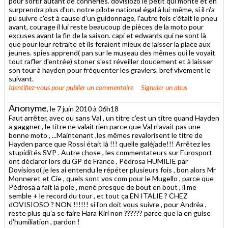
pour sortir autant de conneries. dovisiozo le petit qui monte et en
surprendra plus d'un. notre pilote national égal à lui-même, si il n'a
pu suivre c'est à cause d'un guidonnage, l'autre fois c'était le pneu
avant, courage il lui reste beaucoup de pièces de la moto pour
excuses avant la fin de la saison. capi et edwards qui ne sont là
que pour leur retraite et ils feraient mieux de laisser la place aux
jeunes. spies apprend( pan sur le museau des mêmes qui le voyait
tout rafler d'entrée) stoner s'est réveiller doucement et à laisser
son tour à hayden pour fréquenter les graviers. bref vivement le
suivant.
Identifiez-vous
pour publier un commentaire
Signaler un abus
Anonyme
, le 7 juin 2010 à 06h18
Faut arrêter, avec ou sans Val , un titre c'est un titre quand Hayden
a gaggner , le titre ne valait rien parce que Val n'avait pas une
bonne moto , ...Maintenant ,les mêmes revalorisent le titre de
Hayden parce que Rossi était là !!! quelle galéjade!!! Arrêtez les
stupidités SVP . Autre chose , les commentateurs sur Eurosport
ont déclarer lors du GP de France , Pédrosa HUMILIE par
Dovisioso( je les ai entendu le répéter plusieurs fois , bon alors Mr
Monneret et Cie , quels sont vos com pour le Mugello , parce que
Pédrosa a fait la pole , mené presque de bout en bout , il me
semble + le record du tour , et tout ça EN ITALIE ? CHEZ
dOVISIOSO ? NON !!!!!! si l'on doit vous suivre , pour Andréa ,
reste plus qu'a se faire Hara Kiri non ?????? parce que la en guise
d'humiliation , pardon !