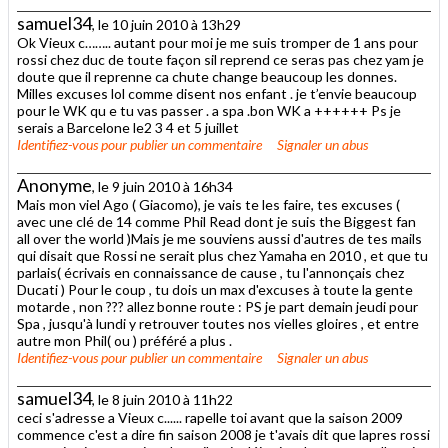
samuel34
, le 10 juin 2010 à 13h29
Ok Vieux c…….. autant pour moi je me suis tromper de 1 ans pour
rossi chez duc de toute façon sil reprend ce seras pas chez yam je
doute que il reprenne ca chute change beaucoup les donnes.
Milles excuses lol comme disent nos enfant . je t’envie beaucoup
pour le WK qu e tu vas passer . a spa .bon WK a ++++++ Ps je
serais a Barcelone le2 3 4 et 5 juillet
Identifiez-vous
pour publier un commentaire
Signaler un abus
Anonyme
, le 9 juin 2010 à 16h34
Mais mon viel Ago ( Giacomo), je vais te les faire, tes excuses (
avec une clé de 14 comme Phil Read dont je suis the Biggest fan
all over the world )Mais je me souviens aussi d'autres de tes mails
qui disait que Rossi ne serait plus chez Yamaha en 2010 , et que tu
parlais( écrivais en connaissance de cause , tu l'annonçais chez
Ducati ) Pour le coup , tu dois un max d'excuses à toute la gente
motarde , non ??? allez bonne route : PS je part demain jeudi pour
Spa , jusqu'à lundi y retrouver toutes nos vielles gloires , et entre
autre mon Phil( ou ) préféré a plus .
Identifiez-vous
pour publier un commentaire
Signaler un abus
samuel34
, le 8 juin 2010 à 11h22
ceci s'adresse a Vieux c...... rapelle toi avant que la saison 2009
commence c'est a dire fin saison 2008 je t'avais dit que lapres rossi