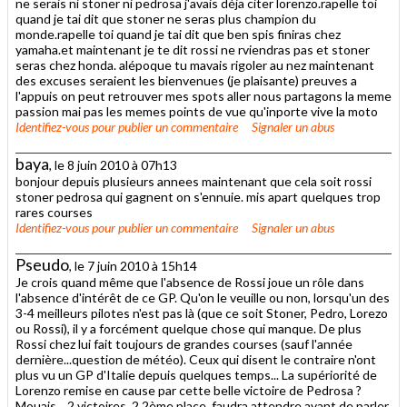
ne serais ni stoner ni pedrosa j'avais déja citer lorenzo.rapelle toi
quand je tai dit que stoner ne seras plus champion du
monde.rapelle toi quand je tai dit que ben spis finiras chez
yamaha.et maintenant je te dit rossi ne rviendras pas et stoner
seras chez honda. alépoque tu mavais rigoler au nez maintenant
des excuses seraient les bienvenues (je plaisante) preuves a
l'appuis on peut retrouver mes spots aller nous partagons la meme
passion mai pas les memes points de vue qu'inporte vive la moto
Identifiez-vous
pour publier un commentaire
Signaler un abus
baya
, le 8 juin 2010 à 07h13
bonjour depuis plusieurs annees maintenant que cela soit rossi
stoner pedrosa qui gagnent on s'ennuie. mis apart quelques trop
rares courses
Identifiez-vous
pour publier un commentaire
Signaler un abus
Pseudo
, le 7 juin 2010 à 15h14
Je crois quand même que l'absence de Rossi joue un rôle dans
l'absence d'intérêt de ce GP. Qu'on le veuille ou non, lorsqu'un des
3-4 meilleurs pilotes n'est pas là (que ce soit Stoner, Pedro, Lorezo
ou Rossi), il y a forcément quelque chose qui manque. De plus
Rossi chez lui fait toujours de grandes courses (sauf l'année
dernière...question de météo). Ceux qui disent le contraire n'ont
plus vu un GP d'Italie depuis quelques temps... La supériorité de
Lorenzo remise en cause par cette belle victoire de Pedrosa ?
Mouais... 2 victoires, 2 2ème place, faudra attendre avant de parler