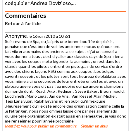
coéquipier Andrea Dovizioso,…
Commentaires
Retour à l'article
Anonyme
, le 16 juin 2010 à 10h51
Suis revenu de Spa, ou j'ai pris une bonne bouffée de plaisir ,
punaise que c'est bon de voir les anciennes motos qui nous ont
fait vibrer aux mains des anciens . a ce sujet , si j'ai un conseil a
vous donner a tous , c'est d'y aller aux classics days de Spa , rien a
voir avec les coupes moto légende , la au moins , on est dans les
stands quand les pilotes entrent en piste ,pas de service d'ordre
avec des chiens façons PSG comme aux coupes . Les belges
savent recevoir , et les pilotes sont tout heureux de blablater avec
vous même a cinq secondes de leur entreée en pistes et avec un
plateau que je vous dit pas ! au mopins quinze anciens champions
du monde dont , Read , Ago , Redman , Steve Baker , Braun , gould ,
Lucchinelli , Mario Lega , Jan de Vris , Van Kessel ,Alain Michel ,
Tepi Lansivuori, Ralph Bryans et j'en oubli qu'il m'excuse
.Heuresement qu'il existe encore des organisation comme celle là
,é l'étranger , nous nous ommes laissé dire par des allemenads
qu'une telle organisation éxistait aussi en allemeagne , je vais donc
me renseigner pour l'année prochaine
Identifiez-vous
pour publier un commentaire
Signaler un abus