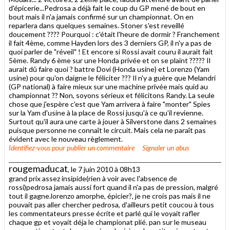
d'épicerie...Pedrosa a déjà fait le coup du GP mené de bout en
bout mais il n'a jamais confirmé sur un championnat. On en
reparlera dans quelques semaines. Stoner s'est reveillé
doucement ???? Pourquoi : c'était l'heure de dormir ? Franchement
il fait 4ème, comme Hayden lors des 3 derniers GP, il n'y a pas de
quoi parler de "réveil" ! Et encore si Rossi avait couru il aurait fait
5ème. Randy 6 ème sur une Honda privée et on se plaint ????? Il
aurait dû faire quoi ? battre Dovi (Honda usine) et Lorenzo (Yam
usine) pour qu'on daigne le féliciter ??? Il n'y a guère que Melandri
(GP national) à faire mieux sur une machine privée mais quid au
championnat ?? Non, soyons sérieux et félicitons Randy. La seule
chose que j'espère c'est que Yam arrivera à faire "monter" Spies
sur la Yam d'usine à la place de Rossi jusqu'à ce qu'il revienne.
Surtout qu'il aura une carte à jouer à Silverstone dans 2 semaines
puisque personne ne connaît le circuit. Mais cela ne paraît pas
évident avec le nouveau règlement.
Identifiez-vous
pour publier un commentaire
Signaler un abus
rougemaducat
, le 7 juin 2010 à 08h13
grand prix assez insipide(rien à voir avec l'absence de
rossi)pedrosa jamais aussi fort quand il n'a pas de pression, malgré
tout il gagne.lorenzo amorphe, épicier?, je ne crois pas mais il ne
pouvait pas aller chercher pedrosa, d'ailleurs petit coucou à tous
les commentateurs presse écrite et parlé qui le voyait rafler
chaque gp et voyait déja le championat plié. pan sur le museau