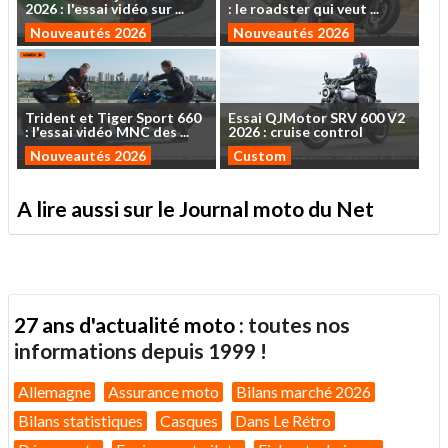
2026
:
l'essai
vidéo
sur
...
:
le
roadster
qui
veut
...
Nouveautés 2026
Nouveautés 2026
Trident
et
Tiger
Sport
660
Essai
QJMotor
SRV
600
V2
:
l'essai
vidéo
MNC
des
...
2026
:
cruise
control
Nouveautés 2026
Custom
A lire aussi sur le Journal moto du Net
27 ans d'actualité moto :
toutes nos
informations depuis 1999 !
Allemagne
Assurance moto
Bilans marché 2026
Bilans statistiques
Casques
Dans Le Rétro