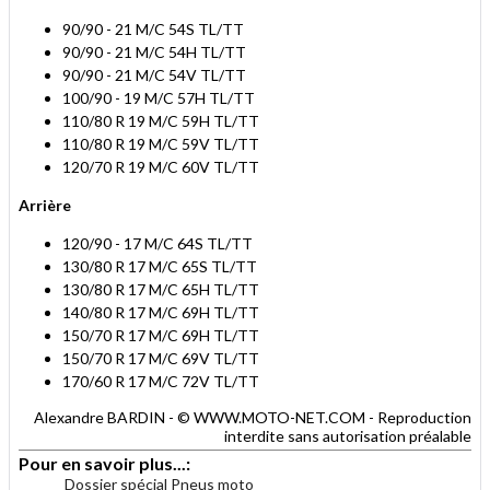
90/90 - 21 M/C 54S TL/TT
90/90 - 21 M/C 54H TL/TT
90/90 - 21 M/C 54V TL/TT
100/90 - 19 M/C 57H TL/TT
110/80 R 19 M/C 59H TL/TT
110/80 R 19 M/C 59V TL/TT
120/70 R 19 M/C 60V TL/TT
Arrière
120/90 - 17 M/C 64S TL/TT
130/80 R 17 M/C 65S TL/TT
130/80 R 17 M/C 65H TL/TT
140/80 R 17 M/C 69H TL/TT
150/70 R 17 M/C 69H TL/TT
150/70 R 17 M/C 69V TL/TT
170/60 R 17 M/C 72V TL/TT
Alexandre BARDIN - © WWW.MOTO-NET.COM - Reproduction
interdite sans autorisation préalable
Pour en savoir plus...:
Dossier spécial Pneus moto