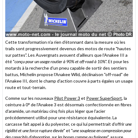
Cette transformation n'a rien d'étonnant dans la mesure où les
trails sont progressivement devenus des motos de route "hautes
sur pattes". Les Auvergnats avouent d'ailleurs que l'Anakee III a
été "
conçu pour un usage routier à 90% et off-road à 10%
". Et pour les
motards à la recherche d'un pneu capable de sortir des sentiers
battus, Michelin propose l'Anakee Wild, déclinaison "off-road" de
l'Anakee III, dont le champ d'action couvre à parts égales un usage
route et tout-terrain.
Comme sur les nouveaux
Pilot Power 3
et
Power SuperSport
, la
ceinture à 0° de l'Anakee 3 est désormais confectionnée en fibres
d'aramide, un matériau cinq fois plus léger que l'acier
précédemment utilisé pour une résistance équivalente. La
carcasse fait appel à du polyester, ce qui lui permettrait d'offrir
une
rigidité et une force rupture élevée
" et "
une souplesse en compression pour
des capacités d’absorption, sur les bosses comme au freinage
", assure