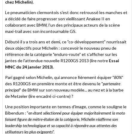
chez Michelin
).
Le pneumaticien clermontois s'est donc retroussé les manches et
a décidé de faire progresser son vieillissant Anakee II en
collaborant avec BMW, l'un des principaux acteurs de la scène
maxi-trail avec son incontournable GS.
Débuté il y a trois ans et demi, ce "co-développement" nourrissait
deux objectifs pour Michelin : concevoir le nouveau pneu de
référence de la catégorie "enduro-route" et s'afficher sur les
jantes de l'attendue nouvelle R1200GS 2013 (lire notre
Essai
MNC du 24 janvier 2013
).
Pari gagné selon Michelin, qui annonce fièrement équiper "
80%
"
des R1200GS en première monte et être devenu le "
partenaire
principal
" de BMW sur son nouveau modèle... au nez et à la barbe
de Metzeler (lire encadré ci-contre) ?
Une position importante en termes d'image, comme le souligne le
Bibendum : "
en étant sélectionné pour équiper majoritairement la moto
faisant figure de mètre-étalon de la catégorie, Michelin réaffirme son
leadership technologique et sa capacité à répondre aux attentes des
utilisateurs les plus exigeants
".