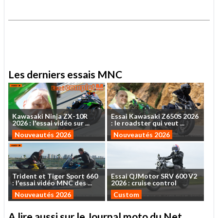
.
.
Les derniers essais MNC
Kawasaki
Ninja
ZX-10R
Essai
Kawasaki
Z650S
2026
2026
:
l'essai
vidéo
sur
...
:
le
roadster
qui
veut
...
Nouveautés 2026
Nouveautés 2026
Trident
et
Tiger
Sport
660
Essai
QJMotor
SRV
600
V2
:
l'essai
vidéo
MNC
des
...
2026
:
cruise
control
Nouveautés 2026
Custom
A lire aussi sur le Journal moto du Net