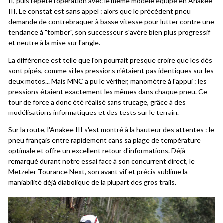
II, puis répète l'opération avec le même modèle équipé en Anakee
III. Le constat est sans appel : alors que le précédent pneu
demande de contrebraquer à basse vitesse pour lutter contre une
tendance à "tomber", son successeur s'avère bien plus progressif
et neutre à la mise sur l'angle.
La différence est telle que l'on pourrait presque croire que les dés
sont pipés, comme si les pressions n'étaient pas identiques sur les
deux motos... Mais MNC a pu le vérifier, manomètre à l'appui : les
pressions étaient exactement les mêmes dans chaque pneu. Ce
tour de force a donc été réalisé sans trucage, grâce à des
modélisations informatiques et des tests sur le terrain.
Sur la route, l'Anakee III s'est montré à la hauteur des attentes : le
pneu français entre rapidement dans sa plage de température
optimale et offre un excellent retour d'informations. Déjà
remarqué durant notre essai face à son concurrent direct, le
Metzeler Tourance Next
, son avant vif et précis sublime la
maniabilité déjà diabolique de la plupart des gros trails.