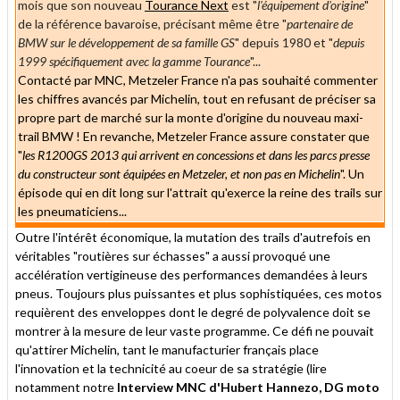
mois que son nouveau
Tourance Next
est "
l'équipement d'origine
"
de la référence bavaroise, précisant même être "
partenaire de
BMW sur le développement de sa famille GS
" depuis 1980 et "
depuis
1999 spécifiquement avec la gamme Tourance
"...
Contacté par MNC, Metzeler France n'a pas souhaité commenter
les chiffres avancés par Michelin, tout en refusant de préciser sa
propre part de marché sur la monte d'origine du nouveau maxi-
trail BMW ! En revanche, Metzeler France assure constater que
"
les R1200GS 2013 qui arrivent en concessions et dans les parcs presse
du constructeur sont équipées en Metzeler, et non pas en Michelin
". Un
épisode qui en dit long sur l'attrait qu'exerce la reine des trails sur
les pneumaticiens...
Outre l'intérêt économique, la mutation des trails d'autrefois en
véritables "routières sur échasses" a aussi provoqué une
accélération vertigineuse des performances demandées à leurs
pneus. Toujours plus puissantes et plus sophistiquées, ces motos
requièrent des enveloppes dont le degré de polyvalence doit se
montrer à la mesure de leur vaste programme. Ce défi ne pouvait
qu'attirer Michelin, tant le manufacturier français place
l'innovation et la technicité au coeur de sa stratégie (lire
notamment notre
Interview MNC d'Hubert Hannezo, DG moto