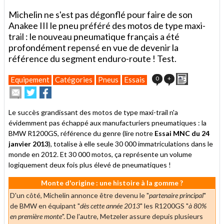
Michelin ne s'est pas dégonflé pour faire de son
Anakee III le pneu préféré des motos de type maxi-
trail : le nouveau pneumatique français a été
profondément repensé en vue de devenir la
référence du segment enduro-route ! Test.
Imprimer
0
+
Equipement
Catégories
Pneus
Essais
Envoyer
Partager
Partager
cet
sur
sur
article
Twitter
Facebook
Le succès grandissant des motos de type maxi-trail n'a
à
évidemment pas échappé aux manufacturiers pneumatiques : la
un
BMW R1200GS, référence du genre (lire notre
ami
Essai MNC du 24
janvier 2013
), totalise à elle seule 30 000 immatriculations dans le
monde en 2012. Et 30 000 motos, ça représente un volume
logiquement deux fois plus élevé de pneumatiques !
Monte d'origine : une histoire à la gomme ?
D'un côté, Michelin annonce être devenu le "
partenaire principal
"
de BMW en équipant "
dès cette année 2013
" les R1200GS "
à 80%
en première monte
". De l'autre, Metzeler assure depuis plusieurs