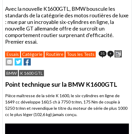
Avec la nouvelle K1600GTL, BMW bouscule les
standards de la catégorie des motos routières de luxe
: mue par un incroyable six-cylindres en ligne, la
nouvelle GT allemande offre de surcroît un
comportement routier surprenant d'efficacité.
Premier essai.
Impri
31
+
Essais
Catégorie
Routière
Tous les Tests
Envoyer
Partager
Partager
cet
sur
sur
article
Twitter
Facebook
BMW
K 1600 GTL
à
un
Point technique sur la BMW K1600GTL
ami
Pièce maîtresse de la série K 1600, le six-cylindres en ligne de
1649 cc développe 160,5 ch à 7750 tr/mn, 175 Nm de couple à
5250 tr/mn et revendique le titre du moteur de série de plus 1000
cc le plus léger (102,6 kg) jamais conçu.