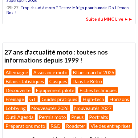
Supersport 2026
09h27
Trop chaud à moto ? Testez le frigo pour humain Do Hiemon
Box !
Suite du MNC Live ►►
27 ans d'actualité moto :
toutes nos
informations depuis 1999 !
Allemagne
Assurance moto
Bilans marché 2026
Bilans statistiques
Casques
Dans Le Rétro
Découverte
Equipement pilote
Fiches techniques
Freinage
GT
Guides pratiques
High-tech
Horizons
Lobbying
Nouveautés 2026
Nouveautés 2027
Outil Agenda
Permis moto
Pneus
Portraits
Préparations moto
R&D
Roadster
Vie des entreprises