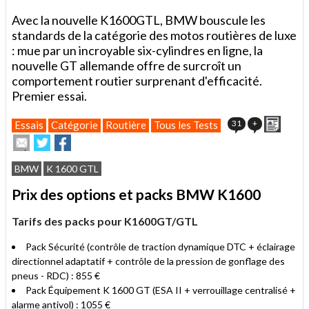
Avec la nouvelle K1600GTL, BMW bouscule les
standards de la catégorie des motos routières de luxe
: mue par un incroyable six-cylindres en ligne, la
nouvelle GT allemande offre de surcroît un
comportement routier surprenant d'efficacité.
Premier essai.
Impri
31
+
Essais
Catégorie
Routière
Tous les Tests
Envoyer
Partager
Partager
cet
sur
sur
article
Twitter
Facebook
BMW
K 1600 GTL
à
un
Prix des options et packs BMW K1600
ami
Tarifs des packs pour K1600GT/GTL
Pack Sécurité (contrôle de traction dynamique DTC + éclairage
directionnel adaptatif + contrôle de la pression de gonflage des
pneus - RDC) : 855 €
Pack Équipement K 1600 GT (ESA II + verrouillage centralisé +
alarme antivol) : 1055 €