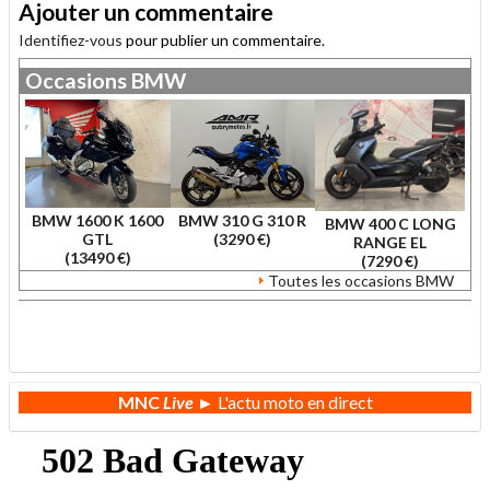
Ajouter un commentaire
Identifiez-vous
pour publier un commentaire.
Occasions
BMW
BMW 1600 K 1600
BMW 310 G 310 R
BMW 400 C LONG
GTL
(3290 €)
RANGE EL
(13490 €)
(7290 €)
Toutes les occasions BMW
.
MNC
Live
► L'actu moto en direct