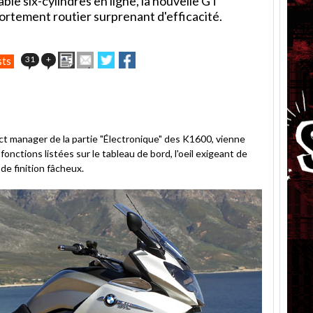
able six-cylindres en ligne, la nouvelle GT
ortement routier surprenant d'efficacité.
Imprimer
Envoyer
Partager
Partager
31
+
sts
cet
sur
sur
article
Twitter
Facebook
à
un
ami
t manager de la partie "Électronique" des K1600, vienne
fonctions listées sur le tableau de bord, l'oeil exigeant de
 de finition fâcheux.