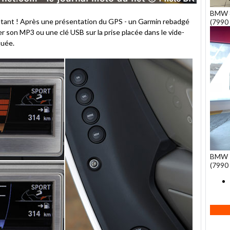
BMW 8
tant ! Après une présentation du GPS - un Garmin rebadgé
(7990 
on MP3 ou une clé USB sur la prise placée dans le vide-
quée.
BMW 7
(7990 