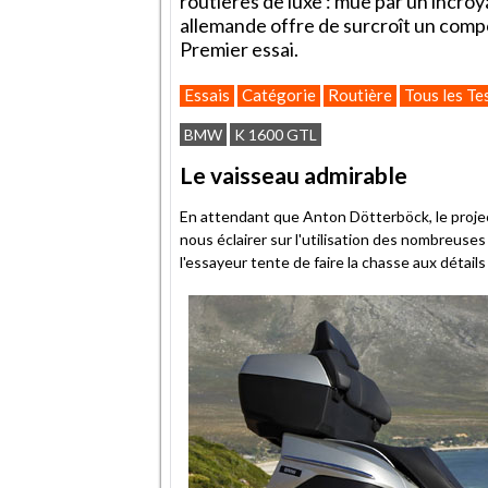
routières de luxe : mue par un incroy
allemande offre de surcroît un comp
Premier essai.
Essais
Catégorie
Routière
Tous les Te
BMW
K 1600 GTL
Le vaisseau admirable
En attendant que Anton Dötterböck, le projec
nous éclairer sur l'utilisation des nombreuses 
l'essayeur tente de faire la chasse aux détails