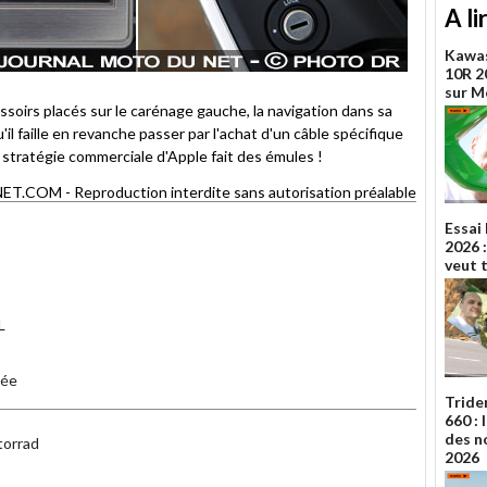
A li
Kawas
10R 20
sur 
soirs placés sur le carénage gauche, la navigation dans sa
il faille en revanche passer par l'achat d'un câble spécifique
 stratégie commerciale d'Apple fait des émules !
OM - Reproduction interdite sans autorisation préalable
Essai
2026 :
veut 
L
uée
Tride
660 :
des n
torrad
2026