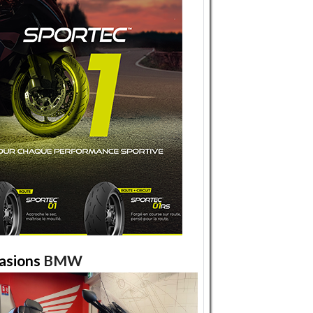
asions
BMW