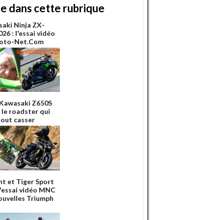
re dans cette rubrique
aki Ninja ZX-
26 : l'essai vidéo
Moto-Net.Com
 Kawasaki Z650S
 le roadster qui
tout casser
nt et Tiger Sport
 l'essai vidéo MNC
ouvelles Triumph