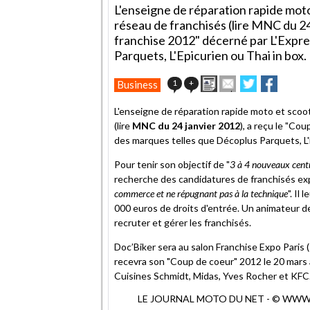
L'enseigne de réparation rapide moto
réseau de franchisés (lire MNC du 24 
franchise 2012" décerné par L'Expre
Parquets, L'Epicurien ou Thai in box.
Imprimer
Envoyer
Partager
Partag
1
+
Business
cet
sur
sur
article
Twitter
Facebook
L'enseigne de réparation rapide moto et scoot
à
(lire
MNC du 24 janvier 2012
), a reçu le "Co
un
des marques telles que Décoplus Parquets, L'E
ami
Pour tenir son objectif de "
3 à 4 nouveaux cent
recherche des candidatures de franchisés exp
commerce et ne répugnant pas à la technique
". Il
000 euros de droits d'entrée. Un animateur 
recruter et gérer les franchisés.
Doc’Biker sera au salon Franchise Expo Paris (
recevra son "Coup de coeur" 2012 le 20 mars 
Cuisines Schmidt, Midas, Yves Rocher et KFC
LE JOURNAL MOTO DU NET - © WWW.MO