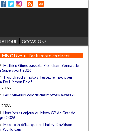
RATIQUE
OCCASIONS
MNC
Live
► L'actu moto en direct
9
Mathieu Gines passe la 7 en championnat de
e Supersport 2026
7
Trop chaud à moto ? Testez le frigo pour
n Do Hiemon Box !
t 2026
7
Les nouveaux coloris des motos Kawasaki
t 2026
4
Horaires et enjeux du Moto GP de Grande-
gne 2026
6
Max Toth débarque en Harley-Davidson
r World Cup