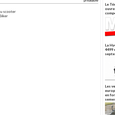
préalable
Le Té
ouvre 
du scooter
compé
Biker
La Hy
4499 
septe
Les v
europ
en fo
semes