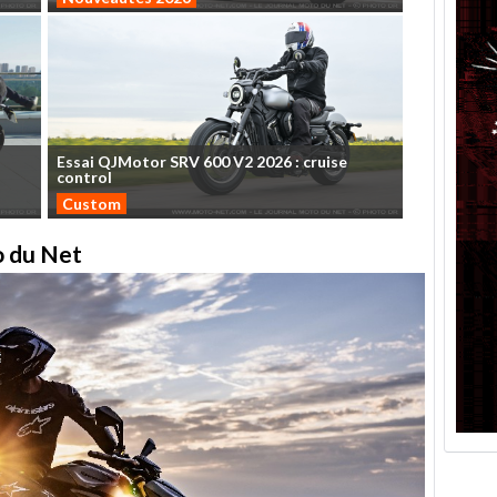
Essai
QJMotor
SRV
600
V2
2026
:
cruise
control
Custom
to du Net