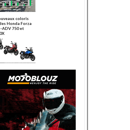
ouveaux coloris
des Honda Forza
X-ADV 750 et
0X