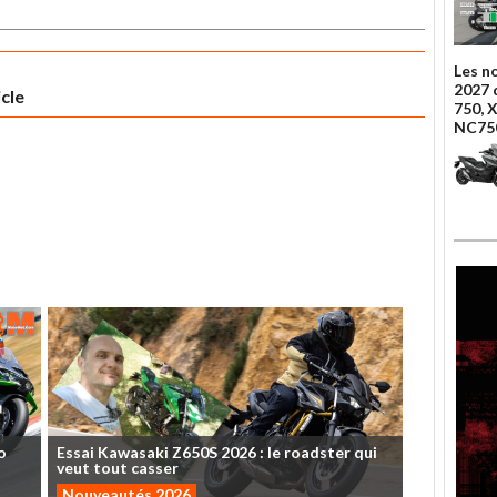
Les n
2027 
icle
750, 
NC75
o
Essai
Kawasaki
Z650S
2026
:
le
roadster
qui
veut
tout
casser
Nouveautés 2026