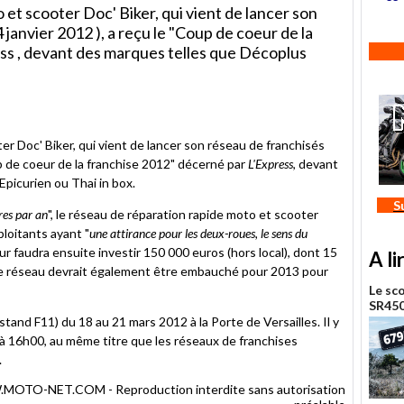
 et scooter Doc' Biker, qui vient de lancer son
janvier 2012 ), a reçu le "Coup de coeur de la
ss , devant des marques telles que Décoplus
er
er Doc' Biker, qui vient de lancer son réseau de franchisés
up de coeur de la franchise 2012" décerné par
L'Express
, devant
picurien ou Thai in box.
S
res par an
", le réseau de réparation rapide moto et scooter
loitants ayant "
une attirance pour les deux-roues, le sens du
 leur faudra ensuite investir 150 000 euros (hors local), dont 15
A li
de réseau devrait également être embauché pour 2013 pour
Le sc
SR450
stand F11) du 18 au 21 mars 2012 à la Porte de Versailles. Il y
à 16h00, au même titre que les réseaux de franchises
.
TO-NET.COM - Reproduction interdite sans autorisation