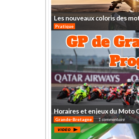
Les
nouveaux
coloris
des
mo
Pratique
Horaires
et
enjeux
du
Moto
Grande-Bretagne
1 commentaire