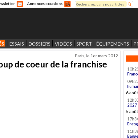
Rechercher
wsletter
Annonces occasions
Formulaire de recherche
ÉS
ESSAIS
DOSSIERS
VIDÉOS
SPORT
ÉQUIPEMENTS
P
Paris, le
1er mars 2012
oup de coeur de la franchise
10h2
Franc
09h2
humai
6 aoû
12h3
2027
5 aoû
17h3
Breta
11h3
Bagge