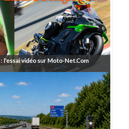
:
l'essai
vidéo
sur
Moto-Net.Com