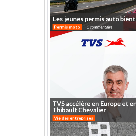
Les
jeunes
permis
auto
bient
Permis moto
1 commentaire
TVS
accélère
en
Europe
et
e
Thibault
Chevalier
Vie des entreprises