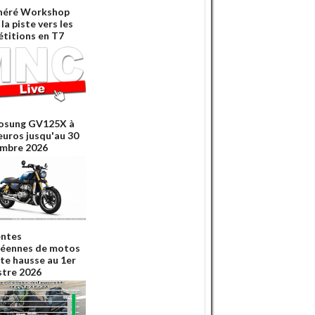
néré Workshop
la piste vers les
titions en T7
osung GV125X à
euros jusqu'au 30
mbre 2026
entes
éennes de motos
rte hausse au 1er
tre 2026