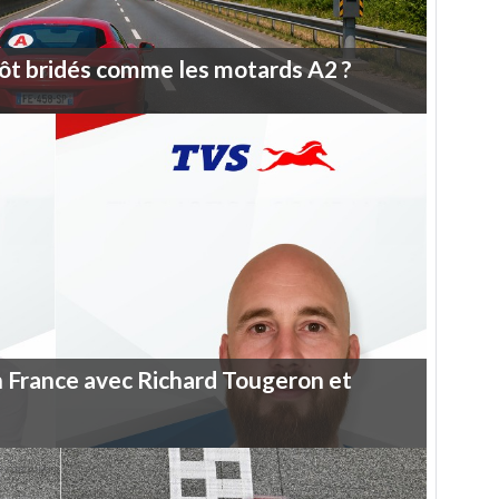
ôt
bridés
comme
les
motards
A2
?
n
France
avec
Richard
Tougeron
et