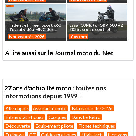
Trident
et
Tiger
Sport
660
Essai
QJMotor
SRV
600
V2
:
l'essai
vidéo
MNC
des
...
2026
:
cruise
control
Nouveautés 2026
Custom
A lire aussi sur le Journal moto du Net
27 ans d'actualité moto :
toutes nos
informations depuis 1999 !
Allemagne
Assurance moto
Bilans marché 2026
Bilans statistiques
Casques
Dans Le Rétro
Découverte
Equipement pilote
Fiches techniques
Freinage
GT
Guides pratiques
High-tech
Horizons