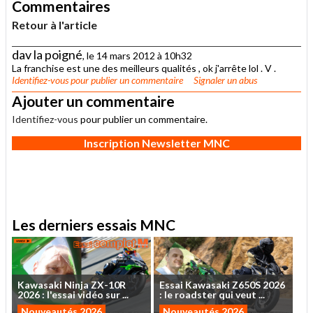
Commentaires
Retour à l'article
dav la poigné
, le 14 mars 2012 à 10h32
La franchise est une des meilleurs qualités , ok j'arrête lol . V .
Identifiez-vous
pour publier un commentaire
Signaler un abus
Ajouter un commentaire
Identifiez-vous
pour publier un commentaire.
Inscription Newsletter MNC
Les derniers essais MNC
Kawasaki
Ninja
ZX-10R
Essai
Kawasaki
Z650S
2026
2026
:
l'essai
vidéo
sur
...
:
le
roadster
qui
veut
...
Nouveautés 2026
Nouveautés 2026