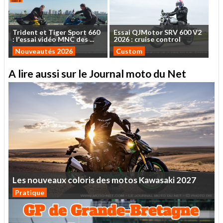
Trident
et
Tiger
Sport
660
Essai
QJMotor
SRV
600
V2
:
l'essai
vidéo
MNC
des
...
2026
:
cruise
control
Nouveautés 2026
Custom
A lire aussi sur le Journal moto du Net
Les
nouveaux
coloris
des
motos
Kawasaki
2027
Pratique