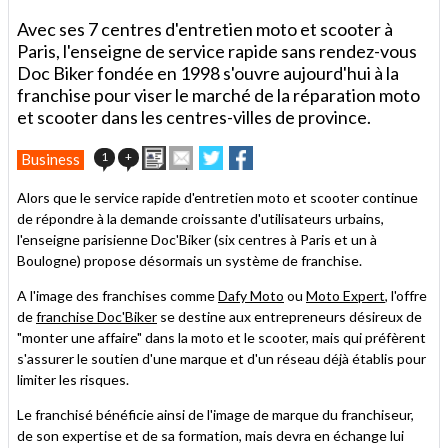
Avec ses 7 centres d'entretien moto et scooter à
Paris, l'enseigne de service rapide sans rendez-vous
Doc Biker fondée en 1998 s'ouvre aujourd'hui à la
franchise pour viser le marché de la réparation moto
et scooter dans les centres-villes de province.
Imprimer
Envoyer
Partager
Partager
1
+
Business
cet
sur
sur
article
Twitter
Facebook
Alors que le service rapide d'entretien moto et scooter continue
à
de répondre à la demande croissante d'utilisateurs urbains,
un
l'enseigne parisienne Doc'Biker (six centres à Paris et un à
ami
Boulogne) propose désormais un système de franchise.
A l'image des franchises comme
Dafy Moto
ou
Moto Expert
, l'offre
de
franchise Doc'Biker
se destine aux entrepreneurs désireux de
"monter une affaire" dans la moto et le scooter, mais qui préfèrent
s'assurer le soutien d'une marque et d'un réseau déjà établis pour
limiter les risques.
Le franchisé bénéficie ainsi de l'image de marque du franchiseur,
de son expertise et de sa formation, mais devra en échange lui