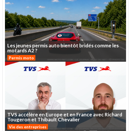
Les
jeunes
permis
auto
bientôt
bridés
comme
les
motards
A2
?
Permis moto
TVS
accélère
en
Europe
et
en
France
avec
Richard
Tougeron
et
Thibault
Chevalier
Vie des entreprises