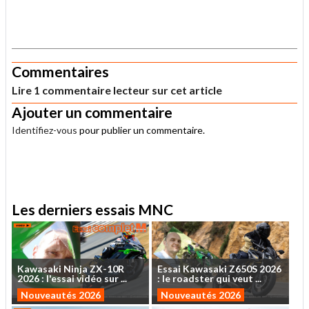
.
Commentaires
Lire 1 commentaire lecteur sur cet article
Ajouter un commentaire
Identifiez-vous
pour publier un commentaire.
.
Les derniers essais MNC
Kawasaki
Ninja
ZX-10R
Essai
Kawasaki
Z650S
2026
2026
:
l'essai
vidéo
sur
...
:
le
roadster
qui
veut
...
Nouveautés 2026
Nouveautés 2026