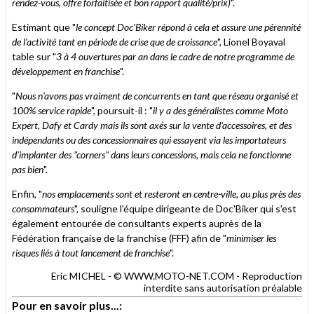
rendez-vous, offre forfaitisée et bon rapport qualité/prix)
".
Estimant que "
le concept Doc'Biker répond à cela et assure une pérennité
de l'activité tant en période de crise que de croissance
", Lionel Boyaval
table sur "
3 à 4 ouvertures par an dans le cadre de notre programme de
développement en franchise
".
"
Nous n'avons pas vraiment de concurrents en tant que réseau organisé et
100% service rapide
", poursuit-il : "
il y a des généralistes comme Moto
Expert, Dafy et Cardy mais ils sont axés sur la vente d'accessoires, et des
indépendants ou des concessionnaires qui essayent via les importateurs
d'implanter des "corners" dans leurs concessions, mais cela ne fonctionne
pas bien
".
Enfin, "
nos emplacements sont et resteront en centre-ville, au plus près des
consommateurs
", souligne l'équipe dirigeante de Doc'Biker qui s'est
également entourée de consultants experts auprès de la
Fédération française de la franchise (FFF) afin de "
minimiser les
risques liés à tout lancement de franchise
".
Eric MICHEL - © WWW.MOTO-NET.COM - Reproduction
interdite sans autorisation préalable
Pour en savoir plus...: