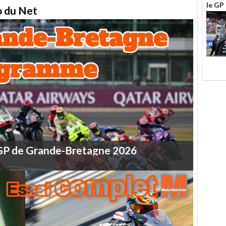
le GP
to du Net
GP
de
Grande-Bretagne
2026