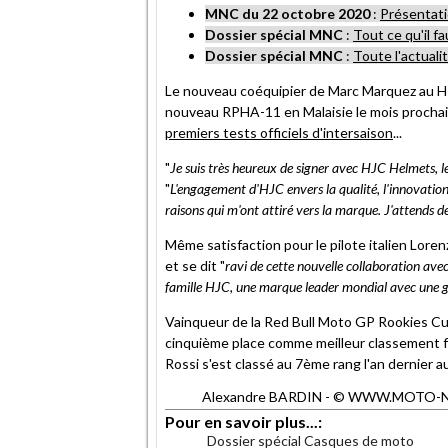
MNC du 22 octobre 2020
:
Présentat
Dossier spécial MNC
:
Tout ce qu'il f
Dossier spécial MNC
:
Toute l'actualit
Le nouveau coéquipier de Marc Marquez au H
nouveau RPHA-11 en Malaisie le mois prochain
premiers tests officiels d'intersaison
...
"
Je suis très heureux de signer avec HJC Helmets, 
"
L'engagement d'HJC envers la qualité, l'innovation
raisons qui m'ont attiré vers la marque. J'attends
Même satisfaction pour le pilote italien Lore
et se dit "
ravi de cette nouvelle collaboration ave
famille HJC, une marque leader mondial avec une g
Vainqueur de la Red Bull Moto GP Rookies Cu
cinquième place comme meilleur classement fi
Rossi s'est classé au 7ème rang l'an dernier
Alexandre BARDIN - © WWW.MOTO-NET.C
Pour en savoir plus...:
Dossier spécial Casques de moto