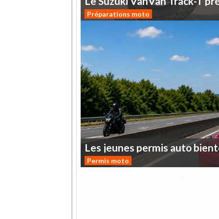
Le
Suzuki
VanVan
Track-T
pr
Préparations moto
Les
jeunes
permis
auto
bient
Permis moto