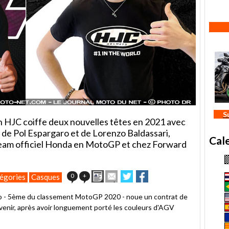
S
 HJC coiffe deux nouvelles têtes en 2021 avec
 de Pol Espargaro et de Lorenzo Baldassari,
Cal
eam officiel Honda en MotoGP et chez Forward
Imprimer
Envoyer
Partager
Partager
0
+
égories
Casques
cet
sur
sur
article
Twitter
Facebook
ro - 5ème du classement MotoGP 2020 - noue un contrat de
à
venir, après avoir longuement porté les couleurs d'AGV
un
ami