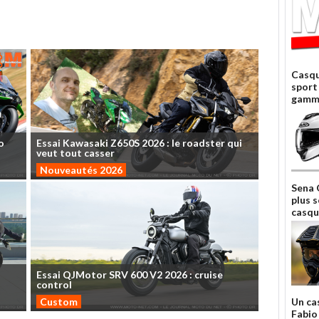
Casqu
sport
gamm
o
Essai
Kawasaki
Z650S
2026
:
le
roadster
qui
veut
tout
casser
Nouveautés 2026
Sena 
plus 
casque
Essai
QJMotor
SRV
600
V2
2026
:
cruise
control
Un ca
Custom
Fabio