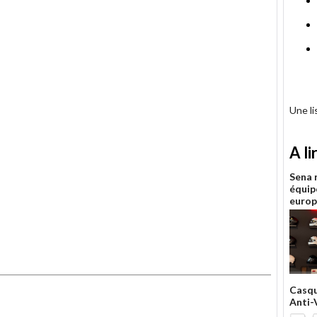
Une l
A li
Sena 
équip
euro
Casq
Anti-