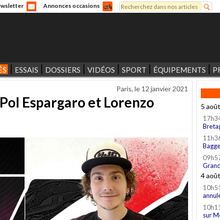
Rechercher
wsletter
Annonces occasions
Formulaire de recherche
ÉS
ESSAIS
DOSSIERS
VIDÉOS
SPORT
ÉQUIPEMENTS
P
Paris, le
12 janvier 2021
Pol Espargaro et Lorenzo
5 aoû
17h3
Breta
11h3
Bagge
09h5
Grand
4 aoû
10h5
annul
10h1
sur M