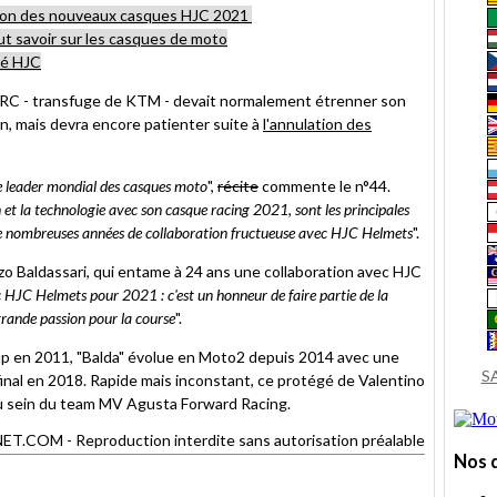
ion des nouveaux casques HJC 2021
aut savoir sur les casques de moto
é HJC
RC - transfuge de KTM - devait normalement étrenner son
, mais devra encore patienter suite à
l'annulation des
le leader mondial des casques moto
",
récite
commente le n°44.
 et la technologie avec son casque racing 2021, sont les principales
 de nombreuses années de collaboration fructueuse avec HJC Helmets
".
nzo Baldassari, qui entame à 24 ans une collaboration avec HJC
c HJC Helmets pour 2021 : c'est un honneur de faire partie de la
rande passion pour la course
".
p en 2011, "Balda" évolue en Moto2 depuis 2014 avec une
S
nal en 2018. Rapide mais inconstant, ce protégé de Valentino
 au sein du team MV Agusta Forward Racing.
OM - Reproduction interdite sans autorisation préalable
Nos 