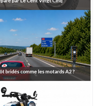
éparé
par
Le
Cent
Vingt
Cinq
ôt
bridés
comme
les
motards
A2
?