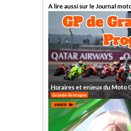
A lire aussi sur le Journal mo
Horaires
et
enjeux
du
Moto
Grande-Bretagne