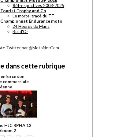
Championnat MotoGP 2026
Rétrospectives 2003-2025
Tourist Trophy and Co
Le mortel tracé du TT
Championnat Endurance moto
24 Heures du Mans
Bol d'Or
iste Twitter par @MotoNetCom
re dans cette rubrique
renforce son
e commerciale
péenne
ue HJC RPHA 12
Venom 2