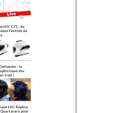
e HJC C71 : du
 dans l'entrée de
e
Outlander : le
sophistiqué des
s trail ?
sque HJC Replica
 Quartararo pour