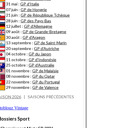
31 mai :
GP d'Italie
07 juin :
GP de Hongrie
21 juin :
GP de République Tchèque
28 juin :
GP des Pays-Bas
12 juillet :
GP d'Allemagne
09 août :
GP de Grande-Bretagne
30 août :
GP d'Aragon
13 septembre :
GP de Saint-Marin
20 septembre :
GP d'Autriche
04 octobre :
GP du Japon
11 octobre :
GP d'Indonésie
25 octobre :
GP d'Australie
01 novembre :
GP de Malaisie
08 novembre :
GP du Qatar
22 novembre :
GP du Portugal
29 novembre :
GP de Valence
AISON 2026
|
SAISONS PRÉCÉDENTES
dossiers Sport