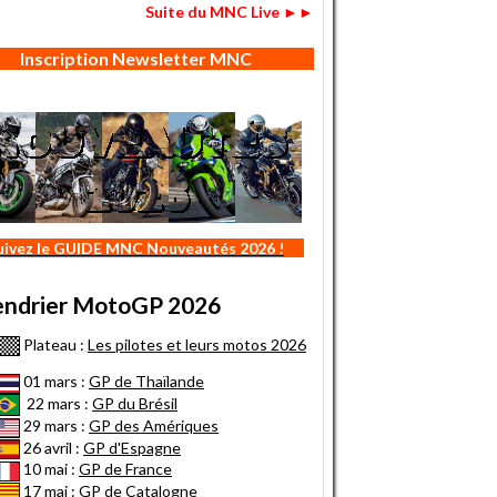
Suite du MNC Live ►►
Inscription Newsletter MNC
uivez le GUIDE MNC Nouveautés 2026 !
endrier MotoGP 2026
Plateau :
Les pilotes et leurs motos 2026
01 mars :
GP de Thaïlande
22 mars :
GP du Brésil
29 mars :
GP des Amériques
26 avril :
GP d'Espagne
10 mai :
GP de France
17 mai :
GP de Catalogne