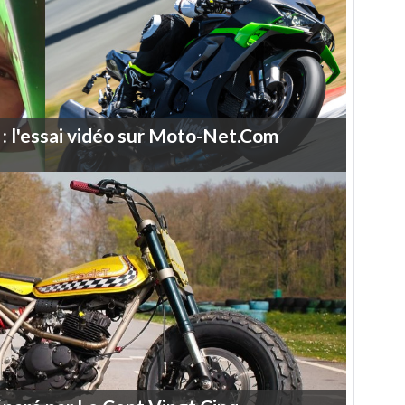
:
l'essai
vidéo
sur
Moto-Net.Com