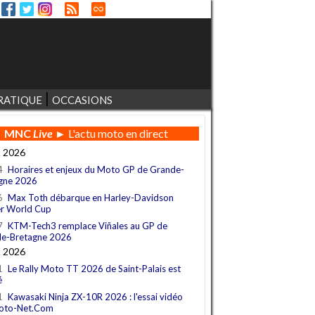
RATIQUE
OCCASIONS
MNC
Live
► L'actu moto en direct
t 2026
4
Horaires et enjeux du Moto GP de Grande-
gne 2026
6
Max Toth débarque en Harley-Davidson
r World Cup
7
KTM-Tech3 remplace Viñales au GP de
e-Bretagne 2026
t 2026
1
Le Rally Moto TT 2026 de Saint-Palais est
é
1
Kawasaki Ninja ZX-10R 2026 : l'essai vidéo
oto-Net.Com