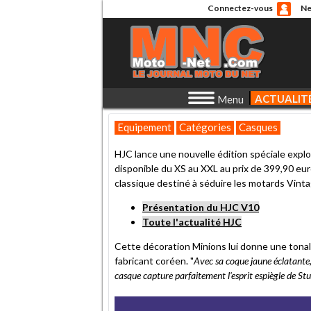
Connectez-vous
Ne
ACTUALIT
Menu
Equipement
Catégories
Casques
HJC lance une nouvelle édition spéciale explo
disponible du XS au XXL au prix de 399,90 euro
classique destiné à séduire les motards Vinta
Présentation du HJC V10
Toute l'actualité HJC
Cette décoration Minions lui donne une tonali
fabricant coréen. "
Avec sa coque jaune éclatante,
casque capture parfaitement l'esprit espiègle de St