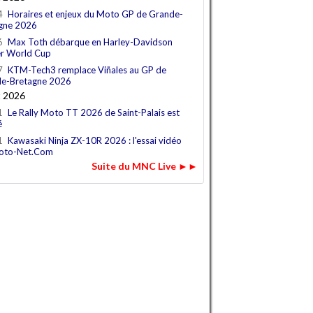
4
Horaires et enjeux du Moto GP de Grande-
gne 2026
6
Max Toth débarque en Harley-Davidson
r World Cup
7
KTM-Tech3 remplace Viñales au GP de
e-Bretagne 2026
t 2026
1
Le Rally Moto TT 2026 de Saint-Palais est
é
1
Kawasaki Ninja ZX-10R 2026 : l'essai vidéo
oto-Net.Com
Suite du MNC Live ►►