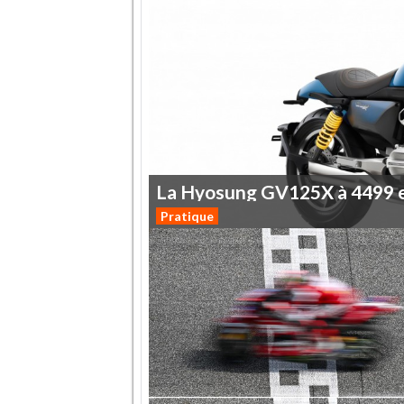
La
Hyosung
GV125X
à
4499
Pratique