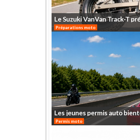
Le
Suzuki
VanVan
Track-T
pr
Préparations moto
Les
jeunes
permis
auto
bient
Permis moto