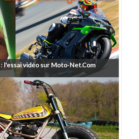
:
l'essai
vidéo
sur
Moto-Net.Com