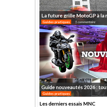
La
future
grille
MotoGP
à
la
Guides pratiques
1 commentaire
Guide
nouveautés
2026
:
tou
Guides pratiques
Les derniers essais MNC