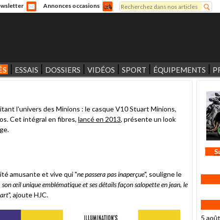
Rechercher
wsletter
Annonces occasions
Formulaire de recherche
ÉS
ESSAIS
DOSSIERS
VIDÉOS
SPORT
ÉQUIPEMENTS
P
itant l'univers des Minions : le casque V10 Stuart Minions,
s. Cet intégral en fibres,
lancé en 2013
, présente un look
ge.
S
té amusante et vive qui "
ne passera pas inaperçue
", souligne le
 son œil unique emblématique et ses détails façon salopette en jean, le
uart
", ajoute HJC.
5 aoû