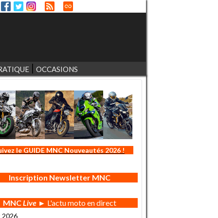
RATIQUE
OCCASIONS
uivez le GUIDE MNC Nouveautés 2026 !
Inscription Newsletter MNC
MNC
Live
► L'actu moto en direct
t 2026