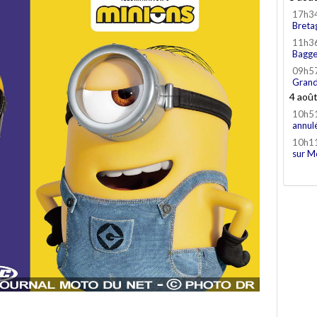
17h3
Breta
11h3
Bagge
09h5
Grand
4 aoû
10h5
annul
10h1
sur M