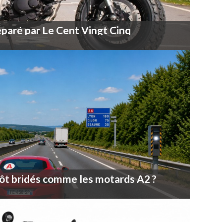
éparé
par
Le
Cent
Vingt
Cinq
ôt
bridés
comme
les
motards
A2
?