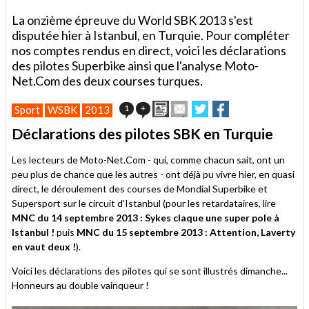
La onzième épreuve du World SBK 2013 s'est
disputée hier à Istanbul, en Turquie. Pour compléter
nos comptes rendus en direct, voici les déclarations
des pilotes Superbike ainsi que l'analyse Moto-
Net.Com des deux courses turques.
Imprimer
Envoyer
Partager
Partager
1
+
Sport
WSBK
2013
cet
sur
sur
article
Twitter
Facebook
Déclarations des pilotes SBK en Turquie
à
un
Les lecteurs de Moto-Net.Com - qui, comme chacun sait, ont un
ami
peu plus de chance que les autres - ont déjà pu vivre hier, en quasi
direct, le déroulement des courses de Mondial Superbike et
Supersport sur le circuit d'Istanbul (pour les retardataires, lire
MNC du 14 septembre 2013 : Sykes claque une super pole à
Istanbul !
puis
MNC du 15 septembre 2013 : Attention, Laverty
en vaut deux !
).
Voici les déclarations des pilotes qui se sont illustrés dimanche...
Honneurs au double vainqueur !