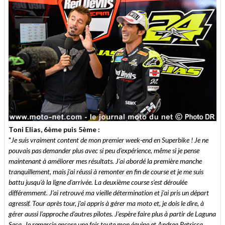
Toni Elias, 6ème puis 5ème :
"
Je suis vraiment content de mon premier week-end en Superbike ! Je ne
pouvais pas demander plus avec si peu d'expérience, même si je pense
maintenant à améliorer mes résultats. J'ai abordé la première manche
tranquillement, mais j'ai réussi à remonter en fin de course et je me suis
battu jusqu'à la ligne d'arrivée. La deuxième course s'est déroulée
différemment. J'ai retrouvé ma vieille détermination et j'ai pris un départ
agressif. Tour après tour, j'ai appris à gérer ma moto et, je dois le dire, à
gérer aussi l'approche d'autres pilotes. J'espère faire plus à partir de Laguna
Seca. Je remercie encore une fois toute mon équipe et Andrea Petricca