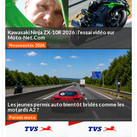
Kawasaki
Ninja
ZX-10R
2026
:
l'essai
vidéo
sur
Moto-Net.Com
Nouveautés 2026
Les
jeunes
permis
auto
bientôt
bridés
comme
les
motards
A2
?
Permis moto