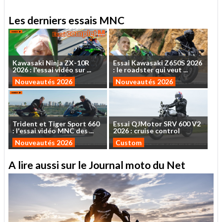
Les derniers essais MNC
Kawasaki
Ninja
ZX-10R
Essai
Kawasaki
Z650S
2026
2026
:
l'essai
vidéo
sur
...
:
le
roadster
qui
veut
...
Nouveautés 2026
Nouveautés 2026
Trident
et
Tiger
Sport
660
Essai
QJMotor
SRV
600
V2
:
l'essai
vidéo
MNC
des
...
2026
:
cruise
control
Nouveautés 2026
Custom
A lire aussi sur le Journal moto du Net