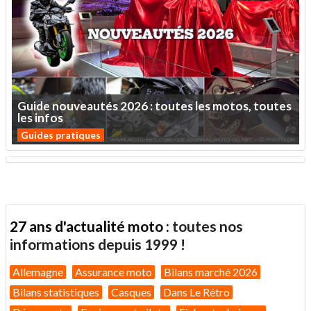
Guide
nouveautés
2026
:
toutes
les
motos,
toutes
les
infos
Guides pratiques
27 ans d'actualité moto :
toutes nos
informations depuis 1999 !
Allemagne
Assurance moto
Bilans marché 2026
Bilans statistiques
Casques
Dans Le Rétro