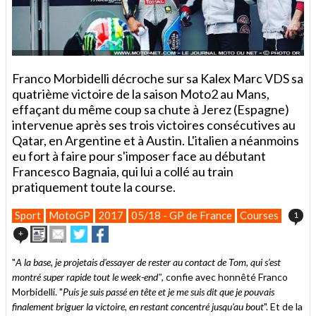
Franco Morbidelli décroche sur sa Kalex Marc VDS sa
quatrième victoire de la saison Moto2 au Mans,
effaçant du même coup sa chute à Jerez (Espagne)
intervenue après ses trois victoires consécutives au
Qatar, en Argentine et à Austin. L'italien a néanmoins
eu fort à faire pour s'imposer face au débutant
Francesco Bagnaia, qui lui a collé au train
pratiquement toute la course.
Sport
MotoGP
2017
05/18 - GP de France
Courses
1
Imprimer
Envoyer
Partager
Partager
+
cet
sur
sur
article
Twitter
Facebook
"
A la base, je projetais d'essayer de rester au contact de Tom, qui s'est
à
montré super rapide tout le week-end"
, confie avec honnêté Franco
un
Morbidelli. "
ami
Puis je suis passé en tête et je me suis dit que je pouvais
finalement briguer la victoire, en restant concentré jusqu'au bout
". Et de la