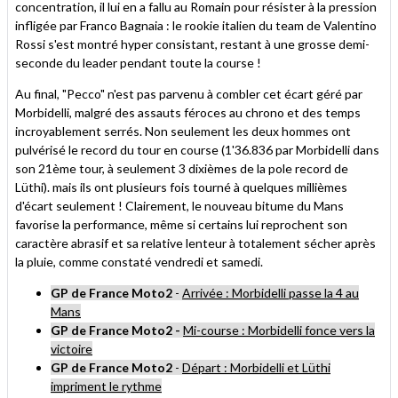
concentration, il lui en a fallu au Romain pour résister à la pression
infligée par Franco Bagnaia : le rookie italien du team de Valentino
Rossi s'est montré hyper consistant, restant à une grosse demi-
seconde du leader pendant toute la course !
Au final, "Pecco" n'est pas parvenu à combler cet écart géré par
Morbidelli, malgré des assauts féroces au chrono et des temps
incroyablement serrés. Non seulement les deux hommes ont
pulvérisé le record du tour en course (1'36.836 par Morbidelli dans
son 21ème tour, à seulement 3 dixièmes de la pole record de
Lüthi). mais ils ont plusieurs fois tourné à quelques millièmes
d'écart seulement ! Clairement, le nouveau bitume du Mans
favorise la performance, même si certains lui reprochent son
caractère abrasif et sa relative lenteur à totalement sécher après
la pluie, comme constaté vendredi et samedi.
GP de France Moto2
-
Arrivée : Morbidelli passe la 4 au
Mans
GP de France Moto2 -
Mi-course : Morbidelli fonce vers la
victoire
GP de France Moto2
-
Départ : Morbidelli et Lüthi
impriment le rythme