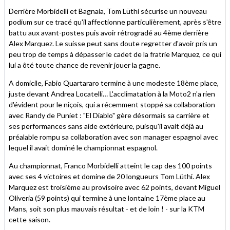
Derrière Morbidelli et Bagnaia, Tom Lüthi sécurise un nouveau
podium sur ce tracé qu'il affectionne particulièrement, après s'être
battu aux avant-postes puis avoir rétrogradé au 4ème derrière
Alex Marquez. Le suisse peut sans doute regretter d'avoir pris un
peu trop de temps à dépasser le cadet de la fratrie Marquez, ce qui
lui a ôté toute chance de revenir jouer la gagne.
A domicile, Fabio Quartararo termine à une modeste 18ème place,
juste devant Andrea Locatelli… L'acclimatation à la Moto2 n'a rien
d'évident pour le niçois, qui a récemment stoppé sa collaboration
avec Randy de Puniet : "El Diablo" gère désormais sa carrière et
ses performances sans aide extérieure, puisqu'il avait déjà au
préalable rompu sa collaboration avec son manager espagnol avec
lequel il avait dominé le championnat espagnol.
Au championnat, Franco Morbidelli atteint le cap des 100 points
avec ses 4 victoires et domine de 20 longueurs Tom Lüthi. Alex
Marquez est troisième au provisoire avec 62 points, devant Miguel
Oliveria (59 points) qui termine à une lontaine 17ème place au
Mans, soit son plus mauvais résultat - et de loin ! - sur la KTM
cette saison.