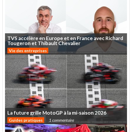
TVS
accélère
en
Europe
et
en
France
avec
Richard
Tougeron
et
Thibault
Chevalier
Vie des entreprises
La
future
grille
MotoGP
à
la
mi-saison
2026
Guides pratiques
1 commentaire