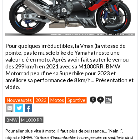
Pour quelques irréductibles, la Vmax (la vitesse de
pointe, pas le muscle bike de Yamaha) reste une
valeur clé en moto. Après avoir fait sauter le verrou
des 299 km/h en 2021 avec sa M1000RR, BMW
Motorrad peaufine sa Superbike pour 2023 et
améliore sa performance de 8 km/h... Présentation et
vidéo.
Imprimer
0
+
Nouveautés
2023
Motos
Sportive
Envoyer
Partager
Partager
cet
sur
sur
article
Twitter
Facebook
BMW
M 1000 RR
à
un
Pour aller plus vite à moto, il faut plus de puissance... "Nein !",
ami
objecte BMW. "
Grâce à d'innombrables heures passées en soufflerie ainsi