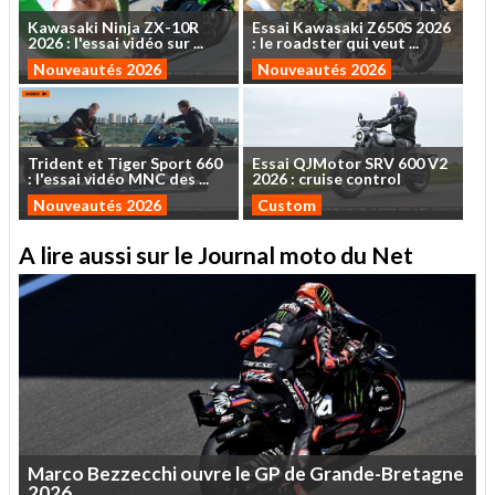
Kawasaki
Ninja
ZX-10R
Essai
Kawasaki
Z650S
2026
2026
:
l'essai
vidéo
sur
...
:
le
roadster
qui
veut
...
Nouveautés 2026
Nouveautés 2026
Trident
et
Tiger
Sport
660
Essai
QJMotor
SRV
600
V2
:
l'essai
vidéo
MNC
des
...
2026
:
cruise
control
Nouveautés 2026
Custom
A lire aussi sur le Journal moto du Net
Marco
Bezzecchi
ouvre
le
GP
de
Grande-Bretagne
2026