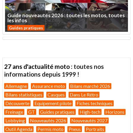
Guide
nouveautés
2026
:
toutes
les
motos,
toutes
les
infos
Guides pratiques
27 ans d'actualité moto :
toutes nos
informations depuis 1999 !
Allemagne
Assurance moto
Bilans marché 2026
Bilans statistiques
Casques
Dans Le Rétro
Découverte
Equipement pilote
Fiches techniques
Freinage
GT
Guides pratiques
High-tech
Horizons
Lobbying
Nouveautés 2026
Nouveautés 2027
Outil Agenda
Permis moto
Pneus
Portraits