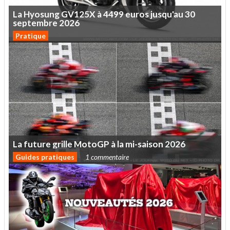
La
Hyosung
GV125X
à
4499
euros
jusqu'au
30
septembre
2026
Pratique
La
future
grille
MotoGP
à
la
mi-saison
2026
Guides pratiques
1 commentaire