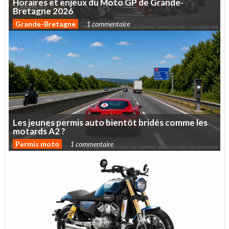
Horaires
et
enjeux
du
Moto
GP
de
Grande-
Bretagne
2026
Grande-Bretagne
1 commentaire
Les
jeunes
permis
auto
bientôt
bridés
comme
les
motards
A2
?
Permis moto
1 commentaire