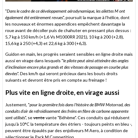
"
Dans le cadre de ce développement aérodynamique, les ailettes M ont
également été entièrement revues
", poursuit la marque à l’hélice, dont
les nouveaux et énormes appendices empêchent davantage la
roue avant de décoller puis de chahuter en pressant plus dessus :
5,7 kg à 150 km/h (+1,6 Vs M1000RR 2021), 10 kg à 200 (+2,8),
15,6 kg à 250 (+4,3) et 22,6 kg à 300 (+6,3).
Guidon en main, les progrès seraient sensibles en ligne droite mais
aussi en virage dans lesquels "
le pilote peut ainsi atteindre des angles
d'inclinaison encore plus grands et des vitesses de passage en courbe plus
élevées
". Des km/h qui seront précieux dans les bouts droits
suivants et devront être pris en compte au freinage !
Plus vite en ligne droite, en virage aussi
Justement, "
pour la première fois dans l'histoire de BMW Motorrad, des
conduits d'air de refroidissement des freins en fibre de carbone apparente
sont utilisés
", se
vente
vante "Béhème". Ces conduits qui réduisent
jusqu’à 10°C la température des étriers - toujours peints en bleu -,
peuvent être épaulés par des enjoliveurs M Aero, à condition de
sélectionner le Pack M Competition...