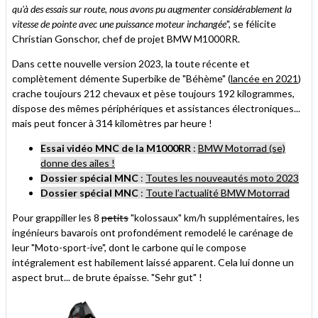
qu'à des essais sur route, nous avons pu augmenter considérablement la
vitesse de pointe avec une puissance moteur inchangée
", se félicite
Christian Gonschor, chef de projet BMW M1000RR.
Dans cette nouvelle version 2023, la toute récente et
complètement démente Superbike de "Béhème" (
lancée en 2021
)
crache toujours 212 chevaux et pèse toujours 192 kilogrammes,
dispose des mêmes périphériques et assistances électroniques...
mais peut foncer à 314 kilomètres par heure !
Essai vidéo MNC de la M1000RR
:
BMW Motorrad (se)
donne des ailes !
Dossier spécial MNC
:
Toutes les nouveautés moto 2023
Dossier spécial MNC
:
Toute l’actualité BMW Motorrad
Pour grappiller les 8
petits
"kolossaux" km/h supplémentaires, les
ingénieurs bavarois ont profondément remodelé le carénage de
leur "Moto-sport-ive", dont le carbone qui le compose
intégralement est habilement laissé apparent. Cela lui donne un
aspect brut... de brute épaisse. "Sehr gut" !