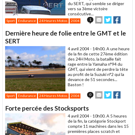
du SERT, qui semble se diriger
vers sa 3ème victoire
consécutive...
Envoyer
Partager
Partag
1
Sport
Endurance
24 Heures Motos
2004
cet
sur
sur
article
Twitter
Facebook
Dernière heure de folie entre le GMT et le
à
un
SERT
ami
4 avril 2004 -
14h00. A une heure
de la fin de cette 27ème édition
des 24H Moto, la bataille fait
rage entre la Yamaha n°94 du
GMT, qui vient de perdre la tête
au profit de la Suzuki n°2 qui la
devance de 51 secondes...
Baston !
Envoyer
Partager
Partag
0
Sport
Endurance
24 Heures Motos
2004
cet
sur
sur
article
Twitter
Facebook
Forte percée des Stocksports
à
un
4 avril 2004 -
10h00. A 5 heures
ami
de la fin, la catégorie Stockport
compte 11 machines dans les 15
premières places scratch et