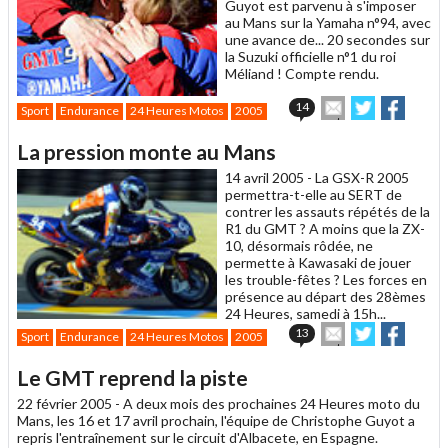
Guyot est parvenu à s'imposer
au Mans sur la Yamaha n°94, avec
une avance de... 20 secondes sur
la Suzuki officielle n°1 du roi
Méliand ! Compte rendu.
Envoyer
Partager
Partag
14
Sport
Endurance
24 Heures Motos
2005
cet
sur
sur
article
Twitter
Facebook
La pression monte au Mans
à
un
14 avril 2005 -
La GSX-R 2005
ami
permettra-t-elle au SERT de
contrer les assauts répétés de la
R1 du GMT ? A moins que la ZX-
10, désormais rôdée, ne
permette à Kawasaki de jouer
les trouble-fêtes ? Les forces en
présence au départ des 28èmes
24 Heures, samedi à 15h...
Envoyer
Partager
Partag
13
Sport
Endurance
24 Heures Motos
2005
cet
sur
sur
article
Twitter
Facebook
Le GMT reprend la piste
à
un
22 février 2005 -
A deux mois des prochaines 24 Heures moto du
ami
Mans, les 16 et 17 avril prochain, l'équipe de Christophe Guyot a
repris l'entraînement sur le circuit d'Albacete, en Espagne.