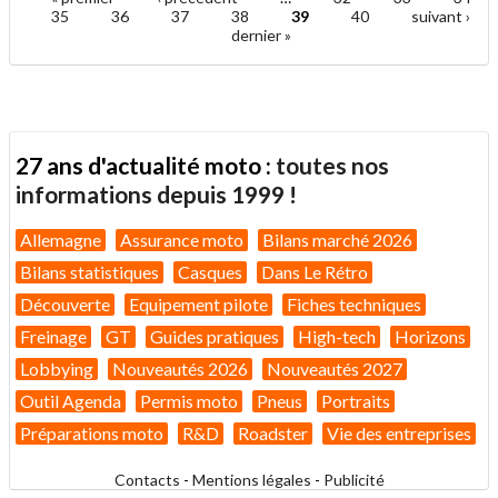
ami
Pages
35
36
37
38
39
40
suivant ›
dernier »
27 ans d'actualité moto :
toutes nos
informations depuis 1999 !
Allemagne
Assurance moto
Bilans marché 2026
Bilans statistiques
Casques
Dans Le Rétro
Découverte
Equipement pilote
Fiches techniques
Freinage
GT
Guides pratiques
High-tech
Horizons
Lobbying
Nouveautés 2026
Nouveautés 2027
Outil Agenda
Permis moto
Pneus
Portraits
Préparations moto
R&D
Roadster
Vie des entreprises
Contacts
-
Mentions légales
-
Publicité