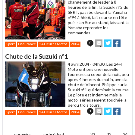
changement de leader à 8
heures de la fin : la Suzuki n°2 du
SERT, passée devant la Yamaha
n°94 à 6h56, fait course en tête
puis s'arrête au stand, laissant la
Yamaha reprendre les
commandes...
Envoyer
Partager
Partag
0
Sport
Endurance
24 Heures Motos
2004
cet
sur
sur
article
Twitter
Facebook
Chute de la Suzuki n°1
à
un
4 avril 2004 -
04h30. Les 24H
ami
Moto ont pris une nouvelle
tournure au coeur de la nuit, peu
après 4 heures du matin, avec la
chute de Vincent Philippe sur la
Suzuki n°1 qui dominait la course.
Le pilote est indemne mais la
moto, sérieusement touchée, a
perdu trois tours.
Envoyer
Partager
Partag
1
Sport
Endurance
24 Heures Motos
2004
cet
sur
sur
article
Twitter
Facebook
.
à
un
« premier
‹ précédent
…
32
33
34