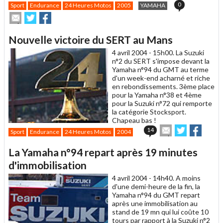
0
Sport
Endurance
24 Heures Motos
2005
YAMAHA
Envoyer
Partager
Partager
cet
sur
sur
article
Twitter
Facebook
Nouvelle victoire du SERT au Mans
à
un
4 avril 2004 -
15h00. La Suzuki
ami
n°2 du SERT s'impose devant la
Yamaha n°94 du GMT au terme
d'un week-end acharné et riche
en rebondissements. 3ème place
pour la Yamaha n°38 et 4ème
pour la Suzuki n°72 qui remporte
la catégorie Stocksport.
Chapeau bas !
Envoyer
Partager
Partag
14
Sport
Endurance
24 Heures Motos
2004
cet
sur
sur
article
Twitter
Facebook
La Yamaha n°94 repart après 19 minutes
à
un
d'immobilisation
ami
4 avril 2004 -
14h40. A moins
d'une demi-heure de la fin, la
Yamaha n°94 du GMT repart
après une immobilisation au
stand de 19 mn qui lui coûte 10
tours par rapport à la Suzuki n°2