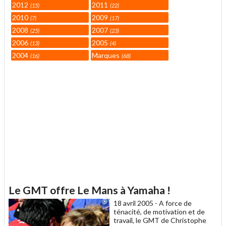
2012
2011
15
22
2010
2009
7
17
2008
2007
25
23
2006
2005
13
4
2004
Marques
16
68
Le GMT offre Le Mans à Yamaha !
18 avril 2005 -
A force de
ténacité, de motivation et de
travail, le GMT de Christophe