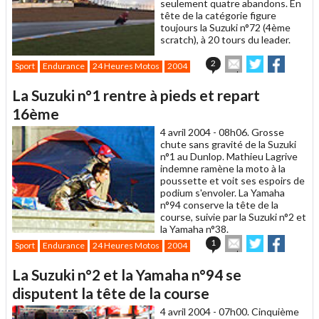
seulement quatre abandons. En
tête de la catégorie figure
toujours la Suzuki n°72 (4ème
scratch), à 20 tours du leader.
Envoyer
Partager
Partag
2
Sport
Endurance
24 Heures Motos
2004
cet
sur
sur
article
Twitter
Facebook
La Suzuki n°1 rentre à pieds et repart
à
un
16ème
ami
4 avril 2004 -
08h06. Grosse
chute sans gravité de la Suzuki
n°1 au Dunlop. Mathieu Lagrive
indemne ramène la moto à la
poussette et voit ses espoirs de
podium s'envoler. La Yamaha
n°94 conserve la tête de la
course, suivie par la Suzuki n°2 et
la Yamaha n°38.
Envoyer
Partager
Partag
1
Sport
Endurance
24 Heures Motos
2004
cet
sur
sur
article
Twitter
Facebook
La Suzuki n°2 et la Yamaha n°94 se
à
un
disputent la tête de la course
ami
4 avril 2004 -
07h00. Cinquième