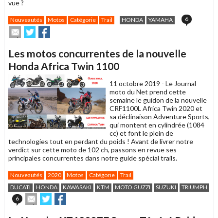
vue ?
6
Nouveautés
Motos
Catégorie
Trail
HONDA
YAMAHA
Envoyer
Partager
Partager
cet
sur
sur
article
Twitter
Facebook
Les motos concurrentes de la nouvelle
à
un
Honda Africa Twin 1100
ami
11 octobre 2019 -
Le Journal
moto du Net prend cette
semaine le guidon de la nouvelle
CRF1100L Africa Twin 2020 et
sa déclinaison Adventure Sports,
qui montent en cylindrée (1084
cc) et font le plein de
technologies tout en perdant du poids ! Avant de livrer notre
verdict sur cette moto de 102 ch, passons en revue ses
principales concurrentes dans notre guide spécial trails.
Nouveautés
2020
Motos
Catégorie
Trail
DUCATI
HONDA
KAWASAKI
KTM
MOTO GUZZI
SUZUKI
TRIUMPH
Y
Envoyer
Partager
Partager
6
cet
sur
sur
article
Twitter
Facebook