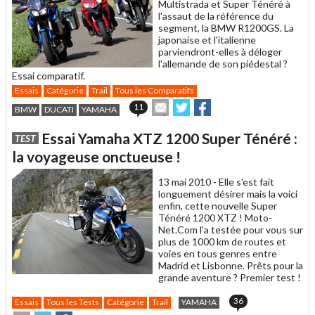
Multistrada et Super Ténéré à
l'assaut de la référence du
segment, la BMW R1200GS. La
japonaise et l'italienne
parviendront-elles à déloger
l'allemande de son piédestal ?
Essai comparatif.
Essais
Catégorie
Trail
Tous les Comparatifs
Envoyer
Partager
Partager
11
BMW
DUCATI
YAMAHA
cet
sur
sur
article
Twitter
Facebook
Essai Yamaha XTZ 1200 Super Ténéré :
TEST
à
un
la voyageuse onctueuse !
ami
13 mai 2010 -
Elle s'est fait
longuement désirer mais la voici
enfin, cette nouvelle Super
Ténéré 1200 XTZ ! Moto-
Net.Com l'a testée pour vous sur
plus de 1000 km de routes et
voies en tous genres entre
Madrid et Lisbonne. Prêts pour la
grande aventure ? Premier test !
36
Essais
Tous les Tests
Catégorie
Trail
YAMAHA