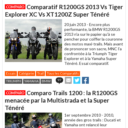
article
Twitter
Facebook
Comparatif R1200GS 2013 Vs Tiger
COMPARO
à
un
Explorer XC Vs XT1200Z Super Ténéré
ami
20 juin 2013 -
Encore plus
performante, la BMW R1200GS
2013 n'a sur le papier qu'à se
pencher pour coiffer la couronne
des motos maxi-trails. Mais avant
de prononcer son sacre, MNC l'a
confrontée à la Triumph Tiger
Explorer et à la Yamaha Super
Ténéré. Essai comparatif.
Essais
Catégorie
Trail
Tous les Comparatifs
Envoyer
Partager
Partager
97
TRIUMPH
YAMAHA
BMW
cet
sur
sur
article
Twitter
Facebook
Comparo Trails 1200 : la R1200GS
COMPARO
à
un
menacée par la Multistrada et la Super
ami
Ténéré
1er septembre 2010 -
2010,
année des gros trails : Ducati et
Yamaha ont relancé leur