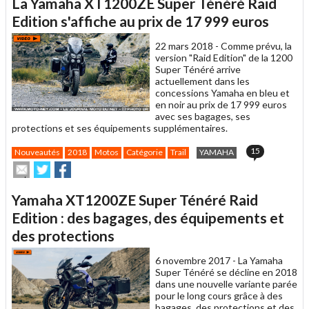
La Yamaha XT1200ZE Super Ténéré Raid
à
un
Edition s'affiche au prix de 17 999 euros
ami
22 mars 2018 -
Comme prévu, la
version "Raid Edition" de la 1200
Super Ténéré arrive
actuellement dans les
concessions Yamaha en bleu et
en noir au prix de 17 999 euros
avec ses bagages, ses
protections et ses équipements supplémentaires.
15
Nouveautés
2018
Motos
Catégorie
Trail
YAMAHA
Envoyer
Partager
Partager
cet
sur
sur
article
Twitter
Facebook
Yamaha XT1200ZE Super Ténéré Raid
à
un
Edition : des bagages, des équipements et
ami
des protections
6 novembre 2017 -
La Yamaha
Super Ténéré se décline en 2018
dans une nouvelle variante parée
pour le long cours grâce à des
bagages, des protections et des