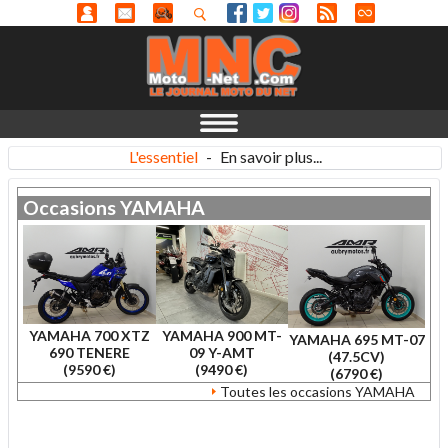
L'essentiel
-
En savoir plus...
Occasions
YAMAHA
YAMAHA 700 XTZ
YAMAHA 900 MT-
YAMAHA 695 MT-07
690 TENERE
09 Y-AMT
(47.5CV)
(9590 €)
(9490 €)
(6790 €)
Toutes les occasions YAMAHA