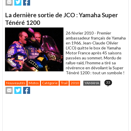
Envoyer
Partager
Partager
cet
sur
sur
article
Twitter
Facebook
La dernière sortie de JCO : Yamaha Super
à
un
Ténéré 1200
ami
26 février 2010 -
Premier
ambassadeur français de Yamaha
en 1966, Jean-Claude Olivier
(JCO) quitte le box de Yamaha
Motor France après 45 saisons
passées au sommet. Mordu de
rallye-raid, l’homme a tiré sa
révérence en dévoilant la Super
Ténéré 1200 : tout un symbole !
33
Nouveautés
Motos
Catégorie
Trail
2010
YAMAHA
Envoyer
Partager
Partager
cet
sur
sur
article
Twitter
Facebook
.
à
un
ami