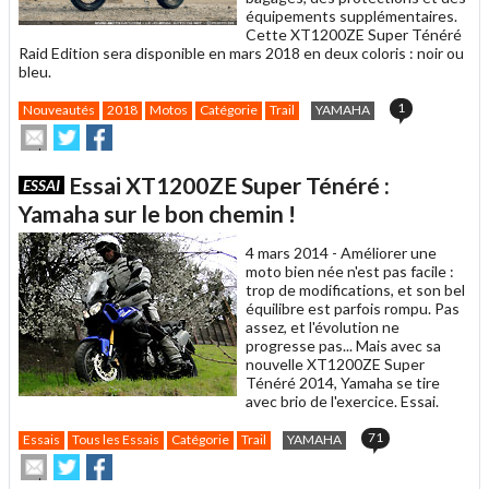
équipements supplémentaires.
Cette XT1200ZE Super Ténéré
Raid Edition sera disponible en mars 2018 en deux coloris : noir ou
bleu.
1
Nouveautés
2018
Motos
Catégorie
Trail
YAMAHA
Envoyer
Partager
Partager
cet
sur
sur
article
Twitter
Facebook
Essai XT1200ZE Super Ténéré :
ESSAI
à
un
Yamaha sur le bon chemin !
ami
4 mars 2014 -
Améliorer une
moto bien née n'est pas facile :
trop de modifications, et son bel
équilibre est parfois rompu. Pas
assez, et l'évolution ne
progresse pas... Mais avec sa
nouvelle XT1200ZE Super
Ténéré 2014, Yamaha se tire
avec brio de l'exercice. Essai.
71
Essais
Tous les Essais
Catégorie
Trail
YAMAHA
Envoyer
Partager
Partager
cet
sur
sur