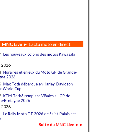
MNC
Live
► L'actu moto en direct
7
Les nouveaux coloris des motos Kawasaki
t 2026
4
Horaires et enjeux du Moto GP de Grande-
gne 2026
6
Max Toth débarque en Harley-Davidson
r World Cup
7
KTM-Tech3 remplace Viñales au GP de
e-Bretagne 2026
t 2026
1
Le Rally Moto TT 2026 de Saint-Palais est
é
Suite du MNC Live ►►