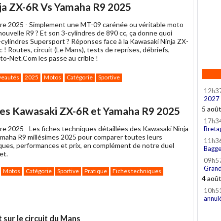
article
Twitter
Facebook
ja ZX-6R Vs Yamaha R9 2025
à
un
re 2025 -
Simplement une MT-09 carénée ou véritable moto
ami
 nouvelle R9 ? Et son 3-cylindres de 890 cc, ça donne quoi
-cylindres Supersport ? Réponses face à la Kawasaki Ninja ZX-
 ! Routes, circuit (Le Mans), tests de reprises, débriefs,
to-Net.Com les passe au crible !
eautés
2025
Motos
Catégorie
Sportive
ager
12h3
2027
k
ves Kawasaki ZX-6R et Yamaha R9 2025
5 aoû
17h3
re 2025 -
Les fiches techniques détaillées des Kawasaki Ninja
Breta
maha R9 millésimes 2025 pour comparer toutes leurs
11h3
iques, performances et prix, en complément de notre duel
Bagge
et.
09h5
Grand
Motos
Catégorie
Sportive
Pratique
Fiches techniques
4 aoû
ager
10h5
k
annul
 sur le circuit du Mans