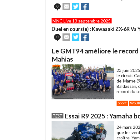
ami
Envoyer
Partager
Partager
0
cet
sur
sur
article
Twitter
Facebook
MNC Live 13 septembre 2025
à
un
Duel en cours(e) : Kawasaki ZX-6R Vs
ami
Envoyer
Partager
Partager
0
cet
sur
sur
article
Twitter
Facebook
Le GMT94 améliore le record d
à
un
Mahias
ami
23 juin 2025
le circuit 
de-Marne (94
Baldassari, 
record du tou
Sport
WSB
Essai R9 2025 : Yamaha b
TEST
24 mars 202
que les ven
croître, Yam