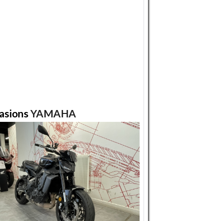
asions
YAMAHA