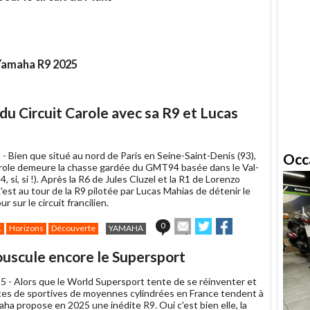
 Yamaha R9 2025
u Circuit Carole avec sa R9 et Lucas
 -
Bien que situé au nord de Paris en Seine-Saint-Denis (93),
Occ
Carole demeure la chasse gardée du GMT94 basée dans le Val-
, si, si !). Après la R6 de Jules Cluzel et la R1 de Lorenzo
c'est au tour de la R9 pilotée par Lucas Mahias de détenir le
r sur le circuit francilien.
Envoyer
Partager
Partager
0
K
Horizons
Découverte
YAMAHA
cet
sur
sur
article
Twitter
Facebook
ouscule encore le Supersport
à
un
5 -
Alors que le World Supersport tente de se réinventer et
ami
tes de sportives de moyennes cylindrées en France tendent à
aha propose en 2025 une inédite R9. Oui c'est bien elle, la