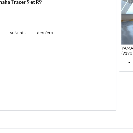
maha Tracer 9 et R9
suivant ›
dernier »
YAMA
(9190 