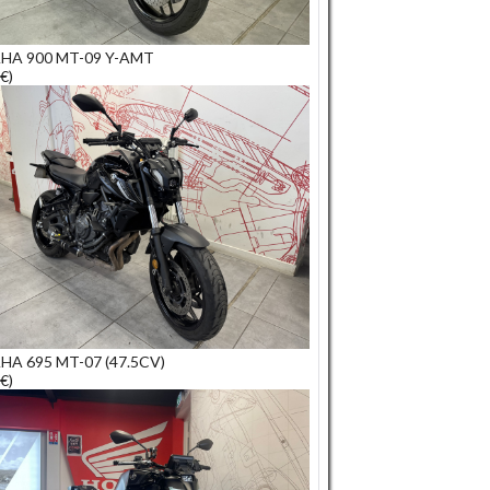
HA 900 MT-09 Y-AMT
€)
A 695 MT-07 (47.5CV)
€)