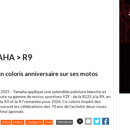
AHA
>
R9
n coloris anniversaire sur ses motos
 2025 -
Yamaha applique une splendide peinture blanche et
oute sa gamme de motos sportives YZF : de la R125 à la R9, en
la R3 et la R7 remaniée pour 2026. Ce coloris inspiré des
ursuit les célébrations des 70 ans de l'activité deux-roues
teur japonais.
Envoyer
Partager
Partager
0
2026
Motos
Catégorie
Trail
YAMAHA
cet
sur
sur