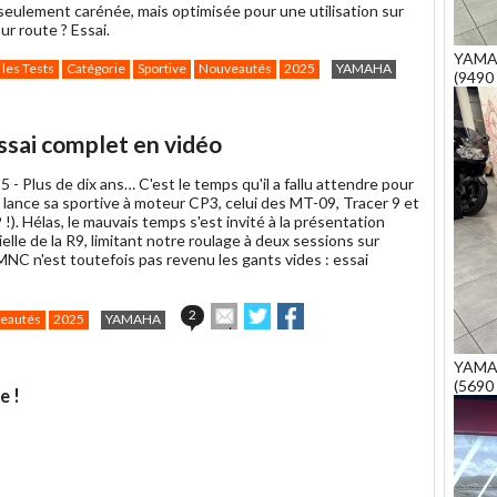
eulement carénée, mais optimisée pour une utilisation sur
sur route ? Essai.
YAMA
 les Tests
Catégorie
Sportive
Nouveautés
2025
YAMAHA
(9490 
ssai complet en vidéo
5 -
Plus de dix ans… C'est le temps qu'il a fallu attendre pour
lance sa sportive à moteur CP3, celui des MT-09, Tracer 9 et
). Hélas, le mauvais temps s'est invité à la présentation
ielle de la R9, limitant notre roulage à deux sessions sur
 MNC n'est toutefois pas revenu les gants vides : essai
Envoyer
Partager
Partager
2
eautés
2025
YAMAHA
cet
sur
sur
article
Twitter
Facebook
YAMAH
à
(5690 
un
e !
ami