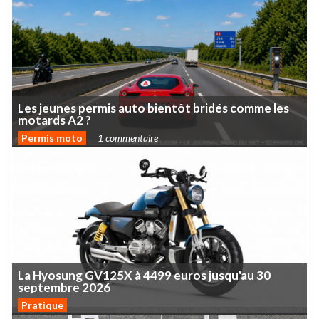
Les
jeunes
permis
auto
bientôt
bridés
comme
les
motards
A2
?
Permis moto
1 commentaire
La
Hyosung
GV125X
à
4499
euros
jusqu'au
30
septembre
2026
Pratique