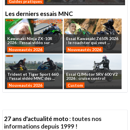
Guides pratiques
Les derniers essais MNC
Kawasaki
Ninja
ZX-10R
Essai
Kawasaki
Z650S
2026
2026
:
l'essai
vidéo
sur
...
:
le
roadster
qui
veut
...
Nouveautés 2026
Nouveautés 2026
Trident
et
Tiger
Sport
660
Essai
QJMotor
SRV
600
V2
:
l'essai
vidéo
MNC
des
...
2026
:
cruise
control
Nouveautés 2026
Custom
27 ans d'actualité moto :
toutes nos
informations depuis 1999 !