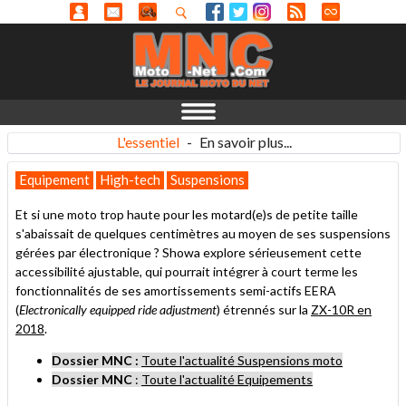
L'essentiel
-
En savoir plus...
Equipement
High-tech
Suspensions
Et si une moto trop haute pour les motard(e)s de petite taille
s'abaissait de quelques centimètres au moyen de ses suspensions
gérées par électronique ? Showa explore sérieusement cette
accessibilité ajustable, qui pourrait intégrer à court terme les
fonctionnalités de ses amortissements semi-actifs EERA
(
Electronically equipped ride adjustment
) étrennés sur la
ZX-10R en
2018
.
Dossier MNC :
Toute l'actualité Suspensions moto
Dossier MNC
:
Toute l'actualité Equipements