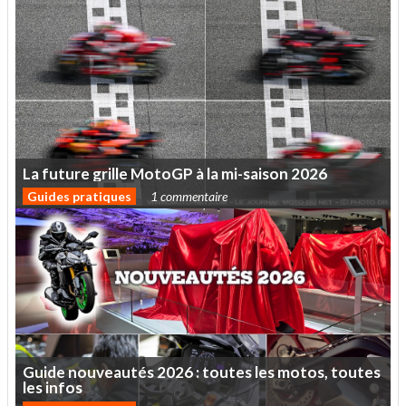
La
future
grille
MotoGP
à
la
mi-saison
2026
Guides pratiques
1 commentaire
Guide
nouveautés
2026
:
toutes
les
motos,
toutes
les
infos