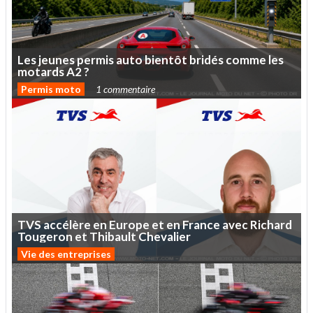
Les
jeunes
permis
auto
bientôt
bridés
comme
les
motards
A2
?
Permis moto
1 commentaire
TVS
accélère
en
Europe
et
en
France
avec
Richard
Tougeron
et
Thibault
Chevalier
Vie des entreprises