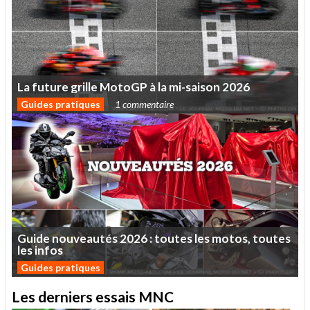
La
future
grille
MotoGP
à
la
mi-saison
2026
Guides pratiques
1 commentaire
Guide
nouveautés
2026
:
toutes
les
motos,
toutes
les
infos
Guides pratiques
Les derniers essais MNC