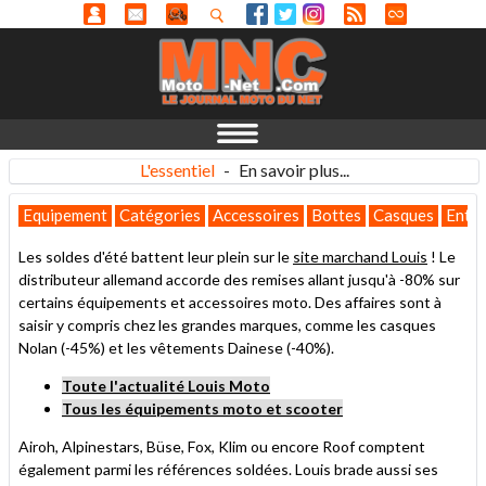
L'essentiel
-
En savoir plus...
Equipement
Catégories
Accessoires
Bottes
Casques
Entre
Les soldes d'été battent leur plein sur le
site marchand Louis
! Le
distributeur allemand accorde des remises allant jusqu'à -80% sur
certains équipements et accessoires moto. Des affaires sont à
saisir y compris chez les grandes marques, comme les casques
Nolan (-45%) et les vêtements Dainese (-40%).
Toute l'actualité Louis Moto
Tous les équipements moto et scooter
Airoh, Alpinestars, Büse, Fox, Klim ou encore Roof comptent
également parmi les références soldées. Louis brade aussi ses