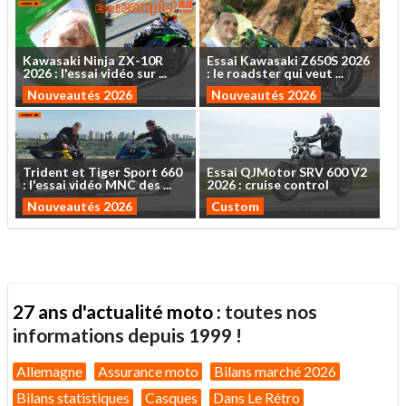
Kawasaki
Ninja
ZX-10R
Essai
Kawasaki
Z650S
2026
2026
:
l'essai
vidéo
sur
...
:
le
roadster
qui
veut
...
Nouveautés 2026
Nouveautés 2026
Trident
et
Tiger
Sport
660
Essai
QJMotor
SRV
600
V2
:
l'essai
vidéo
MNC
des
...
2026
:
cruise
control
Nouveautés 2026
Custom
27 ans d'actualité moto :
toutes nos
informations depuis 1999 !
Allemagne
Assurance moto
Bilans marché 2026
Bilans statistiques
Casques
Dans Le Rétro