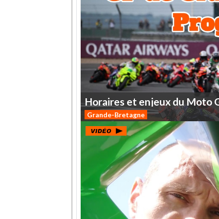
Horaires
et
enjeux
du
Moto
Grande-Bretagne