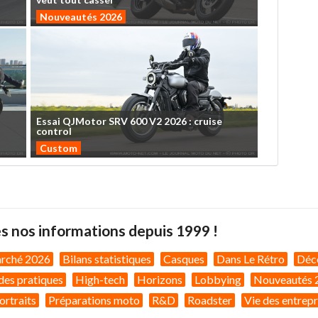
Nouveautés 2026
Essai
QJMotor
SRV
600
V2
2026
:
cruise
control
Custom
s nos informations depuis 1999 !
arché 2026
Bilans statistiques
Casques
Dans Le Rétro
Déc
des pratiques
High-tech
Horizons
Lobbying
Nouveautés 
ortraits
Préparations moto
R&D
Roadster
Vie des entrepr