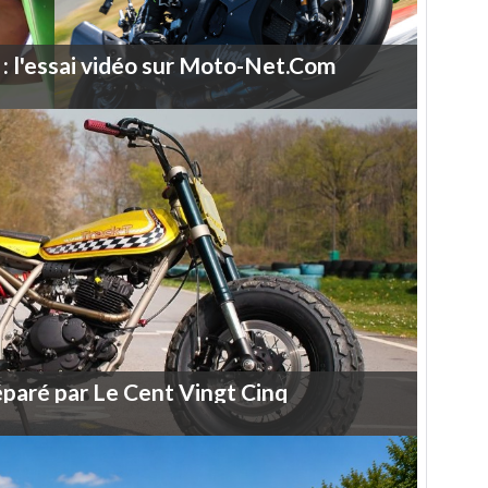
:
l'essai
vidéo
sur
Moto-Net.Com
éparé
par
Le
Cent
Vingt
Cinq