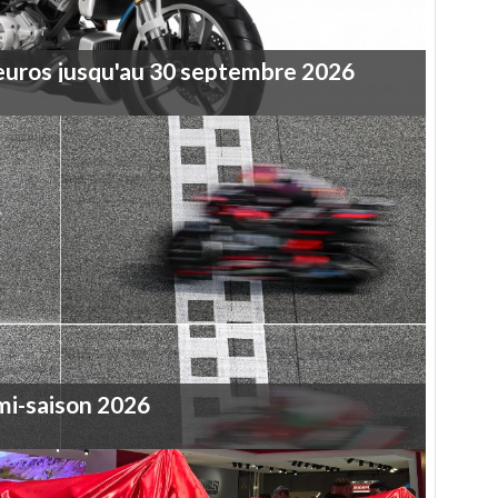
euros
jusqu'au
30
septembre
2026
mi-saison
2026