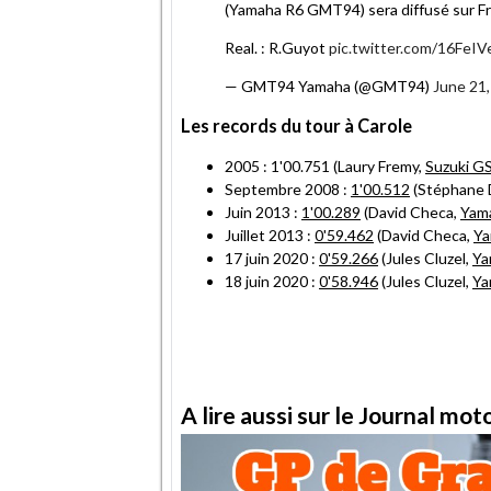
(Yamaha R6 GMT94) sera diffusé sur Fr
Real. : R.Guyot
pic.twitter.com/16FeI
— GMT94 Yamaha (@GMT94)
June 21
Les records du tour à Carole
2005 : 1'00.751 (Laury Fremy,
Suzuki G
Septembre 2008 :
1'00.512
(Stéphane 
Juin 2013 :
1'00.289
(David Checa,
Yam
Juillet 2013 :
0'59.462
(David Checa,
Ya
17 juin 2020 :
0'59.266
(Jules Cluzel,
Ya
18 juin 2020 :
0'58.946
(Jules Cluzel,
Ya
A lire aussi sur le Journal mo