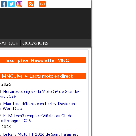
RATIQUE
OCCASIONS
Inscription Newsletter MNC
MNC
Live
► L'actu moto en direct
t 2026
4
Horaires et enjeux du Moto GP de Grande-
gne 2026
6
Max Toth débarque en Harley-Davidson
r World Cup
7
KTM-Tech3 remplace Viñales au GP de
e-Bretagne 2026
t 2026
1
Le Rally Moto TT 2026 de Saint-Palais est