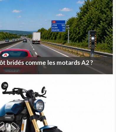
ôt
bridés
comme
les
motards
A2
?