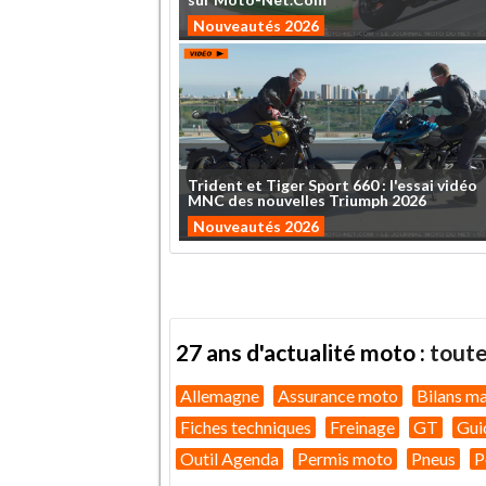
Nouveautés 2026
Trident
et
Tiger
Sport
660
:
l'essai
vidéo
MNC
des
nouvelles
Triumph
2026
Nouveautés 2026
27 ans d'actualité moto :
toute
Allemagne
Assurance moto
Bilans m
Fiches techniques
Freinage
GT
Gui
Outil Agenda
Permis moto
Pneus
P