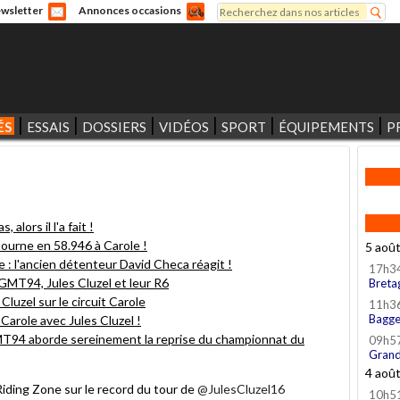
Rechercher
wsletter
Annonces occasions
Formulaire de recherche
ÉS
ESSAIS
DOSSIERS
VIDÉOS
SPORT
ÉQUIPEMENTS
P
 alors il l'a fait !
 tourne en 58.946 à Carole !
5 aoû
 : l'ancien détenteur David Checa réagit !
17h3
 GMT94, Jules Cluzel et leur R6
Breta
Cluzel sur le circuit Carole
11h3
Bagge
Carole avec Jules Cluzel !
 GMT94 aborde sereinement la reprise du championnat du
09h5
Grand
4 aoû
Riding Zone sur le record du tour de
@JulesCluzel16
10h5