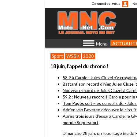
Connectez-vous
Ne
ACTUALIT
Menu
Sport
WSBK
2020
18 juin, l'appel du chrono !
58.9 à Carole : Jules Cluzel n'y croyait pas,
Battant son record d'hier, Jules Cluzel
Nouveau record de Jules Cluzel à Carole
59.2 : Nouveau record à Carole pour le
Tom Pagès suit - les conseils de - Jules 
Adrien van Beveren découvre le circuit 
Après trois jours d'essai à Carole, le
monde Supersport
Dimanche 28 juin, un reportage inside 