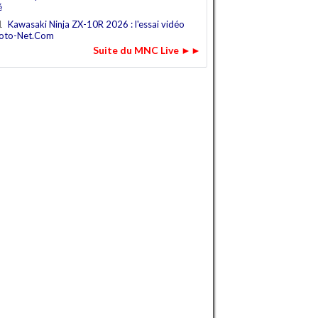
é
1
Kawasaki Ninja ZX-10R 2026 : l'essai vidéo
oto-Net.Com
Suite du MNC Live ►►