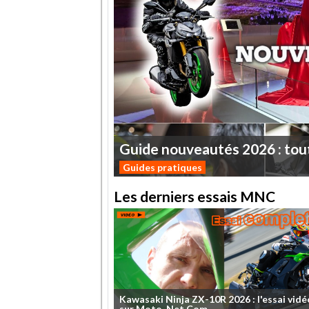
Guide
nouveautés
2026
:
tou
Guides pratiques
Les derniers essais MNC
Kawasaki
Ninja
ZX-10R
2026
:
l'essai
vidé
sur
Moto-Net.Com