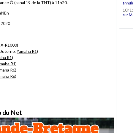
ance Ô (canal 19 de la TNT) à 11h20.
annul
10h1
VeNEn
sur M
, 2020
SX-R1000
)
Duterne,
Yamaha R1
)
aha R1
)
maha R1
)
maha R6
)
maha R6
)
to du Net