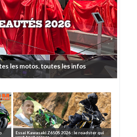
tes
les
motos,
toutes
les
infos
o
Essai
Kawasaki
Z650S
2026
:
le
roadster
qui
veut
tout
casser