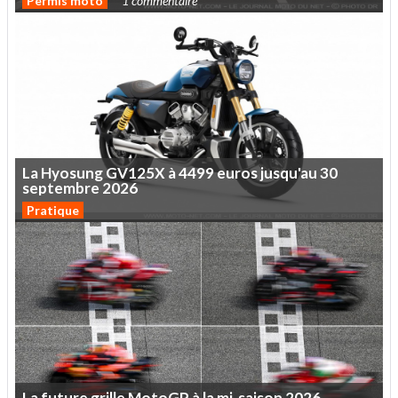
Permis moto
1 commentaire
La
Hyosung
GV125X
à
4499
euros
jusqu'au
30
septembre
2026
Pratique
La
future
grille
MotoGP
à
la
mi-saison
2026