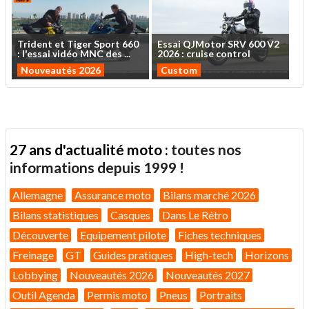
Trident
et
Tiger
Sport
660
Essai
QJMotor
SRV
600
V2
:
l'essai
vidéo
MNC
des
...
2026
:
cruise
control
Nouveautés 2026
Custom
27 ans d'actualité moto :
toutes nos
informations depuis 1999 !
Allemagne
Assurance moto
Bilans marché 2026
Bilans statistiques
Casques
Dans Le Rétro
Découverte
Equipement pilote
Fiches techniques
Freinage
GT
Guides pratiques
High-tech
Horizons
Lobbying
Nouveautés 2026
Nouveautés 2027
Outil Agenda
Permis moto
Pneus
Portraits