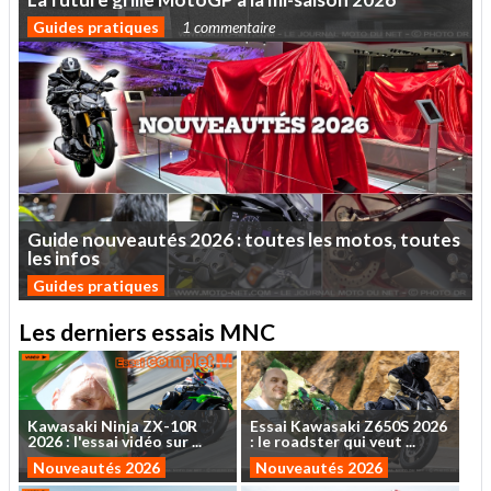
Guides pratiques
1 commentaire
Guide
nouveautés
2026
:
toutes
les
motos,
toutes
les
infos
Guides pratiques
Les derniers essais MNC
Kawasaki
Ninja
ZX-10R
Essai
Kawasaki
Z650S
2026
2026
:
l'essai
vidéo
sur
...
:
le
roadster
qui
veut
...
Nouveautés 2026
Nouveautés 2026