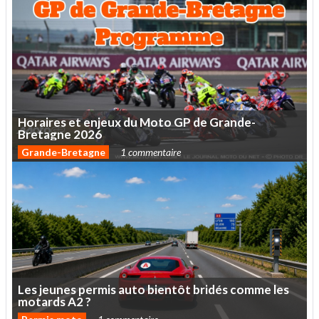
Horaires
et
enjeux
du
Moto
GP
de
Grande-
Bretagne
2026
Grande-Bretagne
1 commentaire
Les
jeunes
permis
auto
bientôt
bridés
comme
les
motards
A2
?