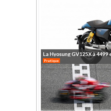
La
Hyosung
GV125X
à
4499
Pratique