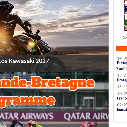
S
14h3
tos
Kawasaki
2027
Breta
7 aoû
18h2
Breta
16h1
10h2
Franc
09h2
humai