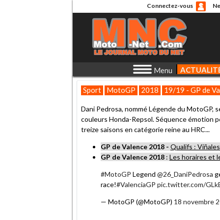
Connectez-vous
Ne
ACTUALIT
Menu
Sport
MotoGP
2018
19/19 - GP de Va
Dani Pedrosa, nommé Légende du MotoGP, se
couleurs Honda-Repsol. Séquence émotion pour
treize saisons en catégorie reine au HRC...
GP de Valence 2018 -
Qualifs : Viñale
GP de Valence 2018
:
Les horaires et 
#MotoGP
Legend
@26_DaniPedrosa
ge
race!
#ValenciaGP
pic.twitter.com/G
— MotoGP (@MotoGP)
18 novembre 