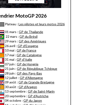
endrier MotoGP 2026
Plateau :
Les pilotes et leurs motos 2026
01 mars :
GP de Thaïlande
22 mars :
GP du Brésil
29 mars :
GP des Amériques
26 avril :
GP d'Espagne
10 mai :
GP de France
17 mai :
GP de Catalogne
31 mai :
GP d'Italie
07 juin :
GP de Hongrie
21 juin :
GP de République Tchèque
28 juin :
GP des Pays-Bas
12 juillet :
GP d'Allemagne
09 août :
GP de Grande-Bretagne
30 août :
GP d'Aragon
13 septembre :
GP de Saint-Marin
20 septembre :
GP d'Autriche
04 octobre :
GP du Japon