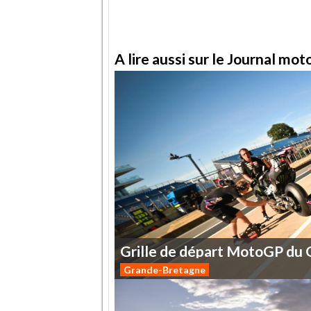
A lire aussi sur le Journal mo
Grille
de
départ
MotoGP
du
Grande-Bretagne