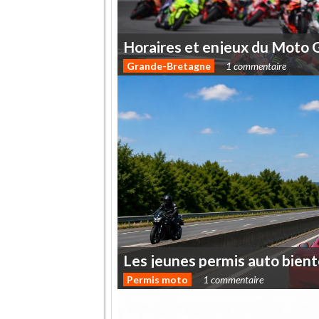
Horaires
et
enjeux
du
Moto
Grande-Bretagne
1 commentaire
Les
jeunes
permis
auto
bient
Permis moto
1 commentaire