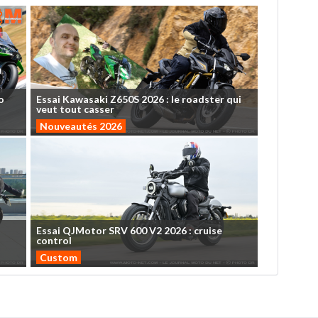
o
Essai
Kawasaki
Z650S
2026
:
le
roadster
qui
veut
tout
casser
Nouveautés 2026
Essai
QJMotor
SRV
600
V2
2026
:
cruise
control
Custom