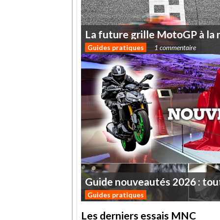
La
future
grille
MotoGP
à
la
Guides pratiques
1 commentaire
Guide
nouveautés
2026
:
tou
Guides pratiques
Les derniers essais MNC