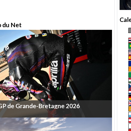
Cal
to du Net
GP
de
Grande-Bretagne
2026