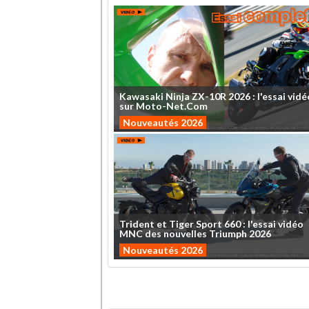
Kawasaki
Ninja
ZX-10R
2026
:
l'essai
vidé
sur
Moto-Net.Com
Nouveautés 2026
Trident
et
Tiger
Sport
660
:
l'essai
vidéo
MNC
des
nouvelles
Triumph
2026
Nouveautés 2026