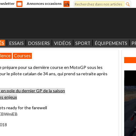
Rechercher
wsletter
Annonces occasions
Formulaire de recherche
ÉS
ESSAIS
DOSSIERS
VIDÉOS
SPORT
ÉQUIPEMENTS
P
lence
Courses
 prépare pour sa dernière course en MotoGP sous les
 le pilote catalan de 34 ans, qui prend sa retraite après
s en pole du dernier GP de la saison
les enjeux
ts ready for the farewell
LkEBWmiEB
2018