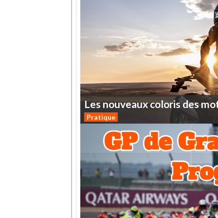
Les
nouveaux
coloris
des
mo
Pratique