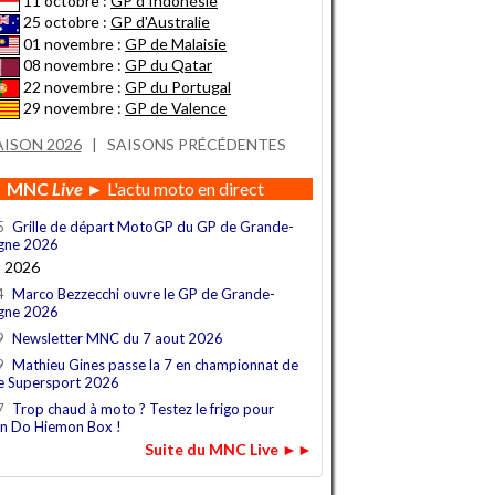
11 octobre :
GP d'Indonésie
25 octobre :
GP d'Australie
01 novembre :
GP de Malaisie
08 novembre :
GP du Qatar
22 novembre :
GP du Portugal
29 novembre :
GP de Valence
AISON 2026
|
SAISONS PRÉCÉDENTES
MNC
Live
► L'actu moto en direct
5
Grille de départ MotoGP du GP de Grande-
gne 2026
t 2026
4
Marco Bezzecchi ouvre le GP de Grande-
gne 2026
9
Newsletter MNC du 7 aout 2026
9
Mathieu Gines passe la 7 en championnat de
e Supersport 2026
7
Trop chaud à moto ? Testez le frigo pour
n Do Hiemon Box !
Suite du MNC Live ►►