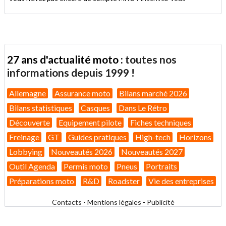
27 ans d'actualité moto :
toutes nos
informations depuis 1999 !
Allemagne
Assurance moto
Bilans marché 2026
Bilans statistiques
Casques
Dans Le Rétro
Découverte
Equipement pilote
Fiches techniques
Freinage
GT
Guides pratiques
High-tech
Horizons
Lobbying
Nouveautés 2026
Nouveautés 2027
Outil Agenda
Permis moto
Pneus
Portraits
Préparations moto
R&D
Roadster
Vie des entreprises
Contacts
-
Mentions légales
-
Publicité