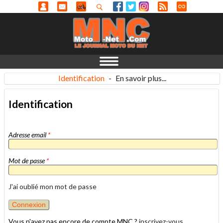
Identification
-
En savoir plus...
Identification
Adresse email
*
Mot de passe
*
J'ai oublié mon mot de passe
Vous n'avez pas encore de compte MNC ?
inscrivez-vous