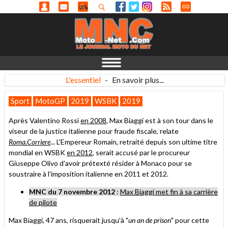
L'essentiel
-
En savoir plus...
Sport
MotoGP
2019
WSBK
2019
Après Valentino Rossi
en 2008
, Max Biaggi est à son tour dans le
viseur de la justice italienne pour fraude fiscale, relate
Roma.Corriere
... L'Empereur Romain, retraité depuis son ultime titre
mondial en WSBK
en 2012
, serait accusé par le procureur
Giuseppe Olivo d'avoir prétexté résider à Monaco pour se
soustraire à l'imposition italienne en 2011 et 2012.
MNC du 7 novembre 2012
:
Max Biaggi met fin à sa carrière
de pilote
Max Biaggi, 47 ans, risquerait jusqu'à "
un an de prison
" pour cette