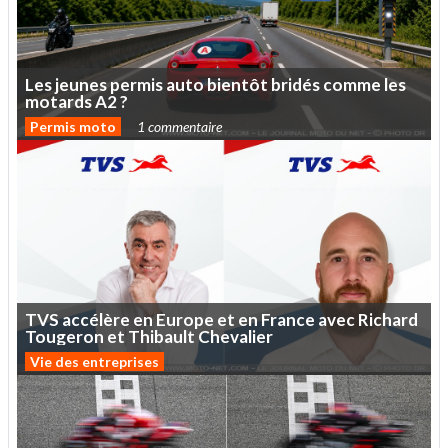
Les
jeunes
permis
auto
bientôt
bridés
comme
les
motards
A2
?
Permis moto
1 commentaire
TVS
accélère
en
Europe
et
en
France
avec
Richard
Tougeron
et
Thibault
Chevalier
Vie des entreprises