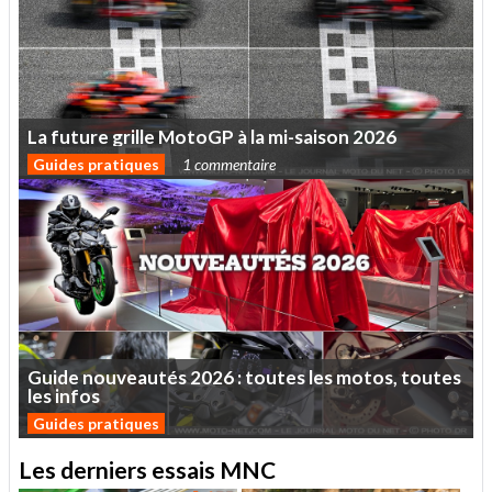
La
future
grille
MotoGP
à
la
mi-saison
2026
Guides pratiques
1 commentaire
Guide
nouveautés
2026
:
toutes
les
motos,
toutes
les
infos
Guides pratiques
Les derniers essais MNC