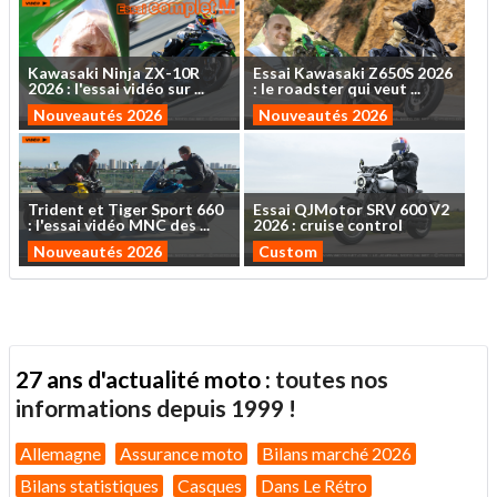
Kawasaki
Ninja
ZX-10R
Essai
Kawasaki
Z650S
2026
2026
:
l'essai
vidéo
sur
...
:
le
roadster
qui
veut
...
Nouveautés 2026
Nouveautés 2026
Trident
et
Tiger
Sport
660
Essai
QJMotor
SRV
600
V2
:
l'essai
vidéo
MNC
des
...
2026
:
cruise
control
Nouveautés 2026
Custom
27 ans d'actualité moto :
toutes nos
informations depuis 1999 !
Allemagne
Assurance moto
Bilans marché 2026
Bilans statistiques
Casques
Dans Le Rétro